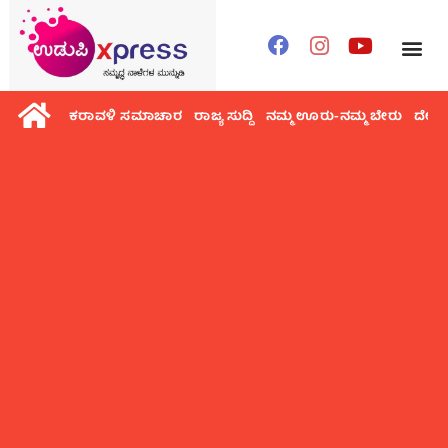
ಕರಾವಳಿ ಸಮಾಚಾರ
ರಾಜ್ಯ ಸುದ್ದಿ
ನಮ್ಮ ಊರು-ನಮ್ಮ ಬೇರು
ದೇಶ