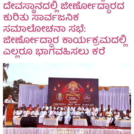
ದೇವಸ್ಥಾನದಲ್ಲಿ ಜೀರ್ಣೋದ್ಧಾರದ
ಕುರಿತು ಸಾರ್ವಜನಿಕ
ಸಮಾಲೋಚನಾ ಸಭೆ:
ಜೀರ್ಣೋದ್ಧಾರ ಕಾರ್ಯಕ್ರಮದಲ್ಲಿ
ಎಲ್ಲರೂ ಭಾಗವಹಿಸಲು ಕರೆ