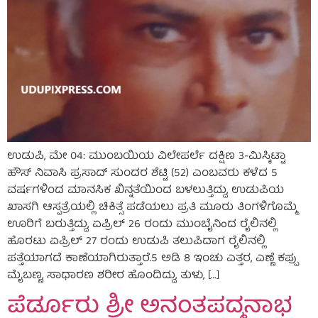
ಉಡುಪಿ, ಮೇ 04: ಮುಂಬಯಿಯ ವಿಲೇಪರ್ಲೆ ದಕ್ಷಿಣ 3-ಮಿಸ್ಕಿಟ್ಟಾ
ಹೌಸ್ ನಿವಾಸಿ ಪ್ರಸಾದ್ ಸುಂದರ ಶೆಟ್ಟಿ (52) ಎಂಬವರು ಕಳೆದ 5
ವರ್ಷಗಳಿಂದ ಮಾನಸಿಕ ಖಿನ್ನತೆಯಿಂದ ಬಳಲುತ್ತಿದ್ದು, ಉಡುಪಿಯ
ಖಾಸಗಿ ಆಸ್ಪತ್ರೆಯಲ್ಲಿ ಚಿಕಿತ್ಸೆ ಪಡೆಯಲು ಪ್ರತಿ ಮೂರು ತಿಂಗಳಿಗೊಮ್ಮೆ
ಊರಿಗೆ ಬರುತ್ತಿದ್ದು, ಏಪ್ರಿಲ್ 26 ರಂದು ಮುಂಬೈನಿoದ ರೈಲಿನಲ್ಲಿ
ಹೊರಟು ಏಪ್ರಿಲ್ 27 ರಂದು ಉಡುಪಿ ತಲುಪಿದಾಗ ರೈಲಿನಲ್ಲಿ
ಪತ್ತೆಯಾಗದೆ ಕಾಣೆಯಾಗಿರುತ್ತಾರೆ.5 ಅಡಿ 8 ಇಂಚು ಎತ್ತರ, ಎಣ್ಣೆ ಕಪ್ಪು
ಮೈಬಣ್ಣ, ಸಾಧಾರಣ ಶರೀರ ಹೊಂದಿದ್ದು, ತುಳು, […]
ಪೆರ್ಡೂರು ಶ್ರೀ ಅನಂತಪದ್ಮನಾಭ