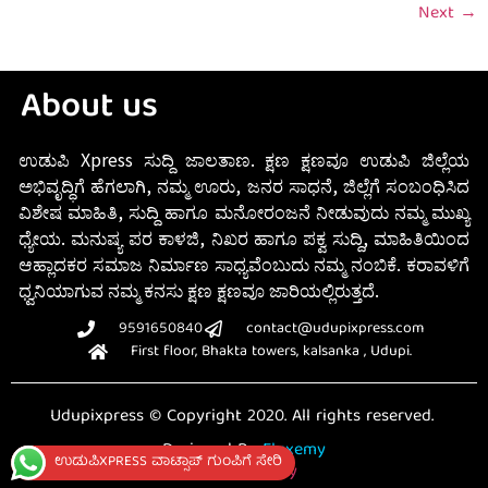
Next
→
About us
ಉಡುಪಿ Xpress ಸುದ್ದಿ ಜಾಲತಾಣ. ಕ್ಷಣ ಕ್ಷಣವೂ ಉಡುಪಿ ಜಿಲ್ಲೆಯ
ಅಭಿವೃದ್ಧಿಗೆ ಹೆಗಲಾಗಿ, ನಮ್ಮ ಊರು, ಜನರ ಸಾಧನೆ, ಜಿಲ್ಲೆಗೆ ಸಂಬಂಧಿಸಿದ
ವಿಶೇಷ ಮಾಹಿತಿ, ಸುದ್ದಿ ಹಾಗೂ ಮನೋರಂಜನೆ ನೀಡುವುದು ನಮ್ಮ ಮುಖ್ಯ
ಧ್ಯೇಯ. ಮನುಷ್ಯ ಪರ ಕಾಳಜಿ, ನಿಖರ ಹಾಗೂ ಪಕ್ವ ಸುದ್ದಿ, ಮಾಹಿತಿಯಿಂದ
ಆಹ್ಲಾದಕರ ಸಮಾಜ ನಿರ್ಮಾಣ ಸಾಧ್ಯವೆಂಬುದು ನಮ್ಮ ನಂಬಿಕೆ. ಕರಾವಳಿಗೆ
ಧ್ವನಿಯಾಗುವ ನಮ್ಮ ಕನಸು ಕ್ಷಣ ಕ್ಷಣವೂ ಜಾರಿಯಲ್ಲಿರುತ್ತದೆ.
9591650840
contact@udupixpress.com
First floor, Bhakta towers, kalsanka , Udupi.
Udupixpress © Copyright 2020. All rights reserved.
Designed By
Fluxemy
ಉಡುಪಿXPRESS ವಾಟ್ಸಾಪ್ ಗುಂಪಿಗೆ ಸೇರಿ
Privacy Policy