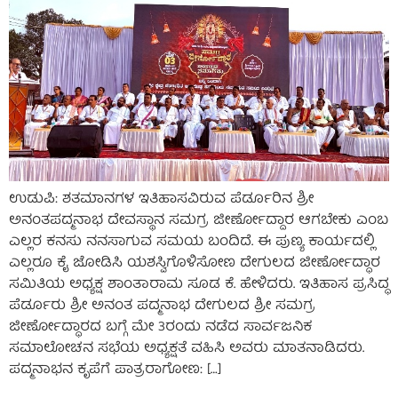
ಉಡುಪಿ: ಶತಮಾನಗಳ ಇತಿಹಾಸವಿರುವ ಪೆರ್ಡೂರಿನ ಶ್ರೀ
ಅನಂತಪದ್ಮನಾಭ ದೇವಸ್ಥಾನ ಸಮಗ್ರ ಜೀರ್ಣೋದ್ದಾರ ಆಗಬೇಕು ಎಂಬ
ಎಲ್ಲರ ಕನಸು ನನಸಾಗುವ ಸಮಯ ಬಂದಿದೆ. ಈ ಪುಣ್ಯ ಕಾರ್ಯದಲ್ಲಿ
ಎಲ್ಲರೂ ಕೈ ಜೋಡಿಸಿ ಯಶಸ್ವಿಗೊಳಿಸೋಣ ದೇಗುಲದ ಜೀರ್ಣೋದ್ಧಾರ
ಸಮಿತಿಯ ಅಧ್ಯಕ್ಷ ಶಾಂತಾರಾಮ ಸೂಡ ಕೆ. ಹೇಳಿದರು. ಇತಿಹಾಸ ಪ್ರಸಿದ್ಧ
ಪೆರ್ಡೂರು ಶ್ರೀ ಅನಂತ ಪದ್ಮನಾಭ ದೇಗುಲದ ಶ್ರೀ ಸಮಗ್ರ
ಜೀರ್ಣೋದ್ಧಾರದ ಬಗ್ಗೆ ಮೇ 3ರಂದು ನಡೆದ ಸಾರ್ವಜನಿಕ
ಸಮಾಲೋಚನ ಸಭೆಯ ಅಧ್ಯಕ್ಷತೆ ವಹಿಸಿ ಅವರು ಮಾತನಾಡಿದರು.
ಪದ್ಮನಾಭನ ಕೃಪೆಗೆ ಪಾತ್ರರಾಗೋಣ: […]