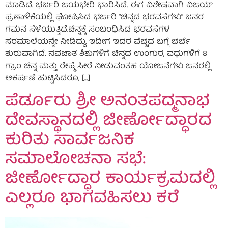
ಮಾಡಿದೆ. ಭರ್ಜರಿ ಜಯಭೇರಿ ಭಾರಿಸಿದೆ. ಈಗ ವಿಶೇಷವಾಗಿ ವಿಜಯ್
ಪ್ರಣಾಳಿಕೆಯಲ್ಲಿ ಘೋಷಿಸಿದ ಭರ್ಜರಿ “ಚಿನ್ನದ ಭರವಸೆಗಳು” ಜನರ
ಗಮನ ಸೆಳೆಯುತ್ತಿದೆ.ಚಿನ್ನಕ್ಕೆ ಸಂಬಂಧಿಸಿದ ಭರವಸೆಗಳ
ಸರಮಾಲೆಯನ್ನೇ ನೀಡಿದ್ದು, ಇದೀಗ ಇದರ ವೆಚ್ಚದ ಬಗ್ಗೆ ಚರ್ಚೆ
ಶುರುವಾಗಿದೆ. ನವಜಾತ ಶಿಶುಗಳಿಗೆ ಚಿನ್ನದ ಉಂಗುರ, ವಧುಗಳಿಗೆ 8
ಗ್ರಾಂ ಚಿನ್ನ ಮತ್ತು ರೇಷ್ಮೆ ಸೀರೆ ನೀಡುವಂತಹ ಯೋಜನೆಗಳು ಜನರಲ್ಲಿ
ಆಕರ್ಷಣೆ ಹುಟ್ಟಿಸಿದರೂ, […]
ಪೆರ್ಡೂರು ಶ್ರೀ ಅನಂತಪದ್ಮನಾಭ
ದೇವಸ್ಥಾನದಲ್ಲಿ ಜೀರ್ಣೋದ್ಧಾರದ
ಕುರಿತು ಸಾರ್ವಜನಿಕ
ಸಮಾಲೋಚನಾ ಸಭೆ:
ಜೀರ್ಣೋದ್ಧಾರ ಕಾರ್ಯಕ್ರಮದಲ್ಲಿ
ಎಲ್ಲರೂ ಭಾಗವಹಿಸಲು ಕರೆ