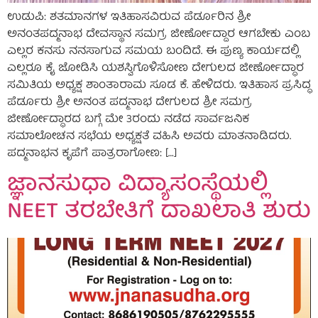
ಉಡುಪಿ: ಶತಮಾನಗಳ ಇತಿಹಾಸವಿರುವ ಪೆರ್ಡೂರಿನ ಶ್ರೀ
ಅನಂತಪದ್ಮನಾಭ ದೇವಸ್ಥಾನ ಸಮಗ್ರ ಜೀರ್ಣೋದ್ದಾರ ಆಗಬೇಕು ಎಂಬ
ಎಲ್ಲರ ಕನಸು ನನಸಾಗುವ ಸಮಯ ಬಂದಿದೆ. ಈ ಪುಣ್ಯ ಕಾರ್ಯದಲ್ಲಿ
ಎಲ್ಲರೂ ಕೈ ಜೋಡಿಸಿ ಯಶಸ್ವಿಗೊಳಿಸೋಣ ದೇಗುಲದ ಜೀರ್ಣೋದ್ಧಾರ
ಸಮಿತಿಯ ಅಧ್ಯಕ್ಷ ಶಾಂತಾರಾಮ ಸೂಡ ಕೆ. ಹೇಳಿದರು. ಇತಿಹಾಸ ಪ್ರಸಿದ್ಧ
ಪೆರ್ಡೂರು ಶ್ರೀ ಅನಂತ ಪದ್ಮನಾಭ ದೇಗುಲದ ಶ್ರೀ ಸಮಗ್ರ
ಜೀರ್ಣೋದ್ಧಾರದ ಬಗ್ಗೆ ಮೇ 3ರಂದು ನಡೆದ ಸಾರ್ವಜನಿಕ
ಸಮಾಲೋಚನ ಸಭೆಯ ಅಧ್ಯಕ್ಷತೆ ವಹಿಸಿ ಅವರು ಮಾತನಾಡಿದರು.
ಪದ್ಮನಾಭನ ಕೃಪೆಗೆ ಪಾತ್ರರಾಗೋಣ: […]
ಜ್ಞಾನಸುಧಾ ವಿದ್ಯಾಸಂಸ್ಥೆಯಲ್ಲಿ
NEET ತರಬೇತಿಗೆ ದಾಖಲಾತಿ ಶುರು