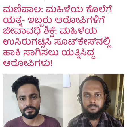
ಮಣಿಪಾಲ: ಮಹಿಳೆಯ ಕೊಲೆಗೆ
ಯತ್ನ- ಇಬ್ಬರು ಆರೋಪಿಗಳಿಗೆ
ಜೀವಾವಧಿ ಶಿಕ್ಷೆ: ಮಹಿಳೆಯ
ಉಸಿರುಗಟ್ಟಿಸಿ ಸೂಟ್‌ಕೇಸ್‌ನಲ್ಲಿ
ಹಾಕಿ ಸಾಗಿಸಲು ಯತ್ನಿಸಿದ್ದ
ಆರೋಪಿಗಳು!