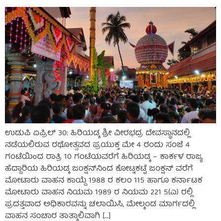
ಉಡುಪಿ ಏಪ್ರಿಲ್ 30: ಹಿರಿಯಡ್ಕ ಶ್ರೀ ವೀರಭದ್ರ ದೇವಸ್ಥಾನದಲ್ಲಿ
ನಡೆಯಲಿರುವ ರಥೋತ್ಸವದ ಪ್ರಯುಕ್ತ ಮೇ 4 ರಂದು ಸಂಜೆ 4
ಗಂಟೆಯಿoದ ರಾತ್ರಿ 10 ಗಂಟೆಯವರೆಗೆ ಹಿರಿಯಡ್ಕ – ಕಾರ್ಕಳ ರಾಜ್ಯ
ಹೆದ್ದಾರಿಯ ಹಿರಿಯಡ್ಕ ಜಂಕ್ಷನ್‌ನಿoದ ಕೋಟ್ನಕಟ್ಟೆ ಜಂಕ್ಷನ್ ವರೆಗೆ
ಮೋಟಾರು ವಾಹನ ಕಾಯ್ದೆ 1988 ರ ಕಲಂ 115 ಹಾಗೂ ಕರ್ನಾಟಕ
ಮೋಟಾರು ವಾಹನ ನಿಯಮ 1989 ರ ನಿಯಮ 221 5(ಎ) ರಲ್ಲಿ
ಪ್ರದತ್ತವಾದ ಅಧಿಕಾರವನ್ನು ಚಲಾಯಿಸಿ, ಮೇಲ್ಕಂಡ ಮಾರ್ಗದಲ್ಲಿ
ವಾಹನ ಸಂಚಾರ ತಾತ್ಕಾಲಿವಾಗಿ […]