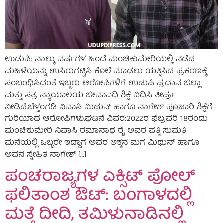
ಉಡುಪಿ: ನಾಲ್ಕು ವರ್ಷಗಳ ಹಿಂದೆ ಮಂಚಿಕುಮೇರಿಯಲ್ಲಿ ನಡೆದ
ಮಹಿಳೆಯನ್ನು ಉಸಿರುಗಟ್ಟಿಸಿ ಕೊಲೆ ಮಾಡಲು ಯತ್ನಿಸಿದ ಪ್ರಕರಣಕ್ಕೆ
ಸಂಬಂಧಿಸಿದಂತೆ ಇಬ್ಬರು ಆರೋಪಿಗಳಿಗೆ ಉಡುಪಿ ಪ್ರಧಾನ ಜಿಲ್ಲಾ
ಮತ್ತು ಸತ್ರ ನ್ಯಾಯಾಲಯ ಜೀವಾವಧಿ ಶಿಕ್ಷೆ ವಿಧಿಸಿ ತೀರ್ಪು
ನೀಡಿದೆ.ಬೆಳ್ತಂಗಡಿ ನಿವಾಸಿ ಮಿಥುನ್ ಹಾಗೂ ನಾಗೇಶ್ ಪೂಜಾರಿ ಶಿಕ್ಷೆಗೆ
ಗುರಿಯಾದ ಆರೋಪಿಗಳು.ಘಟನೆ ವಿವರ:2022ರ ಫೆಬ್ರವರಿ 18ರಂದು
ಮಂಚಿಕುಮೇರಿ ನಿವಾಸಿ ರಮಾನಾಥ ರೈ ಅವರ ಪತ್ನಿ ಸುಮತಿ
ಮನೆಯಲ್ಲಿ ಒಬ್ಬರೇ ಇದ್ದಾಗ ಅವರ ಅಕ್ಕನ ಮಗ ಮಿಥುನ್ ಹಾಗೂ
ಅವನ ಸ್ನೇಹಿತ ನಾಗೇಶ್ […]
ಪಂಚರಾಜ್ಯಗಳ ಎಕ್ಸಿಟ್ ಪೋಲ್
ಫಲಿತಾಂಶ ಔಟ್: ಬಂಗಾಳದಲ್ಲಿ
ಮತ್ತೆ ದೀದಿ, ತಮಿಳುನಾಡಿನಲ್ಲಿ