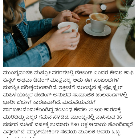
ಮುಂಬೈನಂತಹ ಮೆಟ್ರೋ ನಗರಗಳಲ್ಲಿ ಡೇಟಿಂಗ್ ಎಂದರೆ ಕೇವಲ ಕಾಫಿ,
ಡಿನ್ನರ್ ಅಥವಾ ಔಟಿಂಗ್ ಮಾತ್ರವಲ್ಲ, ಅದು ಈಗ ಸಂಬಂಧಗಳ
ಮನಸ್ಥಿತಿ ಪರೀಕ್ಷೆಯಂತಾಗಿದೆ. ಇತ್ತೀಚೆಗೆ ಮುಂಬೈನ ಹೈ-ಪ್ರೊಫೈಲ್
ಮಹಿಳೆಯೊಬ್ಬರ ಡೇಟಿಂಗ್ ಅನುಭವ ಸಾಮಾಜಿಕ ಜಾಲತಾಣಗಳಲ್ಲಿ
ಭಾರೀ ಚರ್ಚೆಗೆ ಕಾರಣವಾಗಿದೆ. ಮದುವೆಯವರೆಗೆ
ಸಾಗಬಹುದೆಂದುಕೊಂಡಿದ್ದ ಸಂಬಂಧ ಕೇವಲ ₹2,500 ಕಾರಣಕ್ಕೆ
ಮುರಿದಿದ್ದು ಎಲ್ಲರ ಗಮನ ಸೆಳೆದಿದೆ. ಮುಂಬೈನಲ್ಲಿ ವಾಸಿಸುವ 36
ವರ್ಷದ ಮಹಿಳೆ ವರ್ಷಕ್ಕೆ ಸುಮಾರು ₹80 ಲಕ್ಷ ಆದಾಯ ಹೊಂದಿದ್ದಾರೆ
ಎನ್ನಲಾಗಿದೆ. ಮ್ಯಾಚ್‌ಮೇಕಿಂಗ್ ಸೇವೆಯ ಮೂಲಕ ಅವರು ಒಬ್ಬ