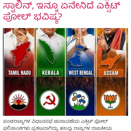
ಸ್ಟಾಲಿನ್, ಇನ್ನೂ ಏನೇನಿದೆ ಎಕ್ಸಿಟ್
ಪೋಲ್ ಭವಿಷ್ಯ?
ಪಂಚರಾಜ್ಯಗಳ ವಿಧಾನಸಭೆ ಚುನಾವಣೆಯ ಎಕ್ಸಿಟ್ ಪೋಲ್
ಫಲಿತಾಂಶಗಳು ಪ್ರಕಟವಾಗಿದ್ದು, ಹಲವು ರಾಜ್ಯಗಳ ರಾಜಕೀಯ