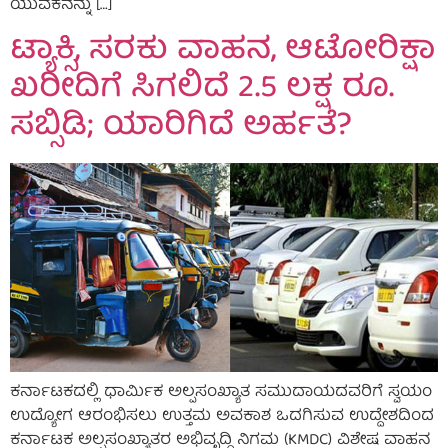
ಯುವಕನನ್ನು […]
ಟ್ಯಾಕ್ಸಿ, ಸರಕು ವಾಹನ, ಆಟೋರಿಕ್ಷಾ
ಖರೀದಿಗೆ ಸಿಗಲಿದೆ 2.5 ಲಕ್ಷ ರೂ.
ಸಬ್ಸಿಡಿ; ಯಾರಿಗಿದೆ ಅರ್ಹತೆ?
ಕರ್ನಾಟಕದಲ್ಲಿ ಧಾರ್ಮಿಕ ಅಲ್ಪಸಂಖ್ಯಾತ ಸಮುದಾಯದವರಿಗೆ ಸ್ವಯಂ
ಉದ್ಯೋಗ ಆರಂಭಿಸಲು ಉತ್ತಮ ಅವಕಾಶ ಒದಗಿಸುವ ಉದ್ದೇಶದಿಂದ
ಕರ್ನಾಟಕ ಅಲ್ಪಸಂಖ್ಯಾತರ ಅಭಿವೃದ್ಧಿ ನಿಗಮ (KMDC) ವಿಶೇಷ ವಾಹನ