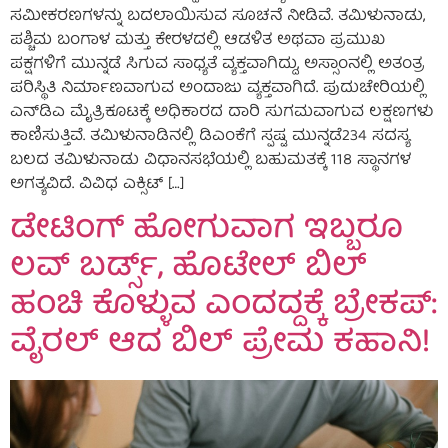
ಸಮೀಕರಣಗಳನ್ನು ಬದಲಾಯಿಸುವ ಸೂಚನೆ ನೀಡಿವೆ. ತಮಿಳುನಾಡು,
ಪಶ್ಚಿಮ ಬಂಗಾಳ ಮತ್ತು ಕೇರಳದಲ್ಲಿ ಆಡಳಿತ ಅಥವಾ ಪ್ರಮುಖ
ಪಕ್ಷಗಳಿಗೆ ಮುನ್ನಡೆ ಸಿಗುವ ಸಾಧ್ಯತೆ ವ್ಯಕ್ತವಾಗಿದ್ದು, ಅಸ್ಸಾಂನಲ್ಲಿ ಅತಂತ್ರ
ಪರಿಸ್ಥಿತಿ ನಿರ್ಮಾಣವಾಗುವ ಅಂದಾಜು ವ್ಯಕ್ತವಾಗಿದೆ. ಪುದುಚೇರಿಯಲ್ಲಿ
ಎನ್‌ಡಿಎ ಮೈತ್ರಿಕೂಟಕ್ಕೆ ಅಧಿಕಾರದ ದಾರಿ ಸುಗಮವಾಗುವ ಲಕ್ಷಣಗಳು
ಕಾಣಿಸುತ್ತಿವೆ. ತಮಿಳುನಾಡಿನಲ್ಲಿ ಡಿಎಂಕೆಗೆ ಸ್ಪಷ್ಟ ಮುನ್ನಡೆ234 ಸದಸ್ಯ
ಬಲದ ತಮಿಳುನಾಡು ವಿಧಾನಸಭೆಯಲ್ಲಿ ಬಹುಮತಕ್ಕೆ 118 ಸ್ಥಾನಗಳ
ಅಗತ್ಯವಿದೆ. ವಿವಿಧ ಎಕ್ಸಿಟ್ […]
ಡೇಟಿಂಗ್ ಹೋಗುವಾಗ ಇಬ್ಬರೂ
ಲವ್ ಬರ್ಡ್ಸ್, ಹೊಟೇಲ್ ಬಿಲ್
ಹಂಚಿ ಕೊಳ್ಳುವ ಎಂದದ್ದಕ್ಕೆ ಬ್ರೇಕಪ್:
ವೈರಲ್ ಆದ ಬಿಲ್ ಪ್ರೇಮ ಕಹಾನಿ!