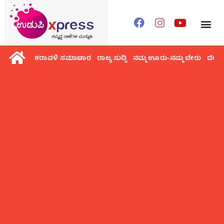
ಕರಾವಳಿ ಸಮಾಚಾರ
ರಾಜ್ಯ ಸುದ್ದಿ
ನಮ್ಮ ಊರು-ನಮ್ಮ ಬೇರು
ದೇಶ