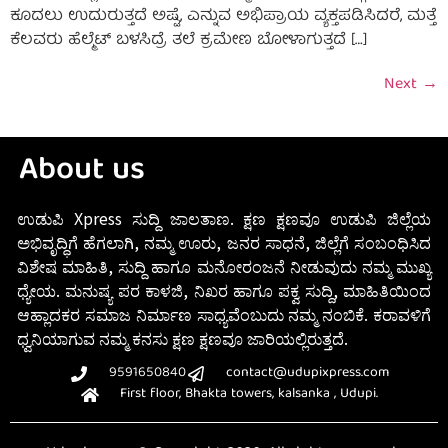
ಕೂದಲು ಉದುರುತ್ತದೆ ಅಷ್ಟೆ, ಎನ್ನುವ ಅಭಿಪ್ರಾಯ ವ್ಯಕ್ತಪಡಿಸಿದರೆ, ಮತ್ತೆ
ಕೆಲವರು ಹೆಲ್ಮೆಟ್ ಬಳಸಿದ್ರೆ ತಲೆ ಕ್ರಮೇಣ ಬೋಳಾಗುತ್ತದೆ […]
Next
→
About us
ಉಡುಪಿ Xpress ಸುದ್ದಿ ಜಾಲತಾಣ. ಕ್ಷಣ ಕ್ಷಣವೂ ಉಡುಪಿ ಜಿಲ್ಲೆಯ
ಅಭಿವೃದ್ಧಿಗೆ ಹೆಗಲಾಗಿ, ನಮ್ಮ ಊರು, ಜನರ ಸಾಧನೆ, ಜಿಲ್ಲೆಗೆ ಸಂಬಂಧಿಸಿದ
ವಿಶೇಷ ಮಾಹಿತಿ, ಸುದ್ದಿ ಹಾಗೂ ಮನೋರಂಜನೆ ನೀಡುವುದು ನಮ್ಮ ಮುಖ್ಯ
ಧ್ಯೇಯ. ಮನುಷ್ಯ ಪರ ಕಾಳಜಿ, ನಿಖರ ಹಾಗೂ ಪಕ್ವ ಸುದ್ದಿ, ಮಾಹಿತಿಯಿಂದ
ಆಹ್ಲಾದಕರ ಸಮಾಜ ನಿರ್ಮಾಣ ಸಾಧ್ಯವೆಂಬುದು ನಮ್ಮ ನಂಬಿಕೆ. ಕರಾವಳಿಗೆ
ಧ್ವನಿಯಾಗುವ ನಮ್ಮ ಕನಸು ಕ್ಷಣ ಕ್ಷಣವೂ ಜಾರಿಯಲ್ಲಿರುತ್ತದೆ.
9591650840
contact@udupixpress.com
First floor, Bhakta towers, kalsanka , Udupi.