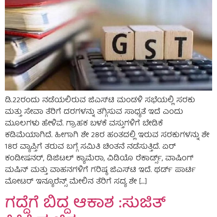
ಡಿ.22ರಂದು ನಡೆಯಲಿರುವ ಜಿಎಸ್‌ಟಿ ಮಂಡಳಿ ಸಭೆಯಲ್ಲಿ ಸರಕು
ಮತ್ತು ಸೇವಾ ತೆರಿಗೆ ದರಗಳನ್ನು ತಗ್ಗಿಸುವ ಸಾಧ್ಯತೆ ಇದೆ ಎಂದು
ಮೂಲಗಳು ಹೇಳಿವೆ. ಗ್ರಾಹಕ ಬಳಕೆ ವಸ್ತುಗಳಿಗೆ ಬೇಡಿಕೆ
ಕಡಿಮೆಯಾಗಿದೆ. ಹೀಗಾಗಿ ಶೇ 28ರ ಹಂತದಲ್ಲಿ ಇರುವ ಸರಕುಗಳನ್ನು ಶೇ
18ರ ವ್ಯಾಪ್ತಿಗೆ ತರುವ ಬಗ್ಗೆ ಸಮಿತಿ ಚಿಂತನೆ ನಡೆಸುತ್ತಿದೆ. ಏರ್‌
ಕಂಡೀಷನರ್, ಡಿಜಿಟಲ್ ಕ್ಯಾಮೆರಾ, ವಿಡಿಯೊ ರೆಕಾರ್ಡ್ಸ್‌, ವಾಷಿಂಗ್
ಮಷಿನ್‌ ಮತ್ತು ವಾಹನಗಳಿಗೆ ಗರಿಷ್ಠ ಜಿಎಸ್‌ಟಿ ಇದೆ. ಥರ್ಡ್‌ ಪಾರ್ಟಿ
ಮೋಟರ್ ಇನ್ಯೂರೆನ್ಸ್‌ ಮೇಲಿನ ತೆರಿಗೆ ಸದ್ಯ ಶೇ […]
ಗದ್ದೆಗೆ ಬಿದ್ದ ಆಕಾಶ :ಸುಜಿತ್