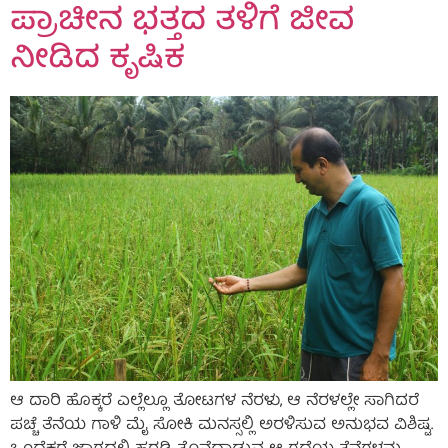
ಪ್ರಾಚೀನ ಭತ್ತದ ತಳಿಗೆ ಜೀವ
ನೀಡಿದ ಕೃಷಿಕ
ಆ ದಾರಿ ಹೊಕ್ಕರೆ ಎಲ್ಲೆಲ್ಲೂ ತೋಟಗಳ ನೆರಳು, ಆ ನೆರಳಲ್ಲೇ ಸಾಗಿದರೆ
ಪಚ್ಚೆ ತೆನೆಯ ಗಾಳಿ ಮೈ ಸೋಕಿ ಮನಸ್ಸಲ್ಲಿ ಅರಳಿಸುವ ಅನುಭವ ವಿಶಿಷ್ಟ.