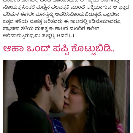
ಒಂದೆಕರೆ ಜಾಗದಲ್ಲಿ ಹರಡಿ ತೊನೆದಾಡುವ ಆ ಗದ್ದೆಯ ತೆನೆಗಳನ್ನು
ನೋಡುತ್ತ ನಿಂತರೆ ಮಣ್ಣಿನ ಫಲವತ್ತತೆ, ಮುಂದೆ ಅಕ್ಕಿಯಾಗುವ ಆ ಭತ್ತದ
ಪರಿಮಳ ಈಗಲೇ ಮನಸ್ಸನ್ನು ಆವರಿಸಿಕೊಂಡುಬಿಡುತ್ತದೆ. ಪ್ರಾಚೀನ
ಬತ್ತದ ತಳಿಯ ಮಹತ್ವ ಅರಿತವರು ಈ ಕಾಲದಲ್ಲಿ ಕಡಿಮೆಯಾದರೂ,
ಪ್ರಾಚೀನ ತಳಿಯ ಮಹತ್ವ ಈ ಕಾಲದ ಮಂದಿಗೆ ಈಗೀಗ
ಅರಿವಾಗುತ್ತಿರುವುದು ಸುಳ್ಳಲ್ಲ. ಆದರೆ […]
ಆಹಾ ಒಂದ್ ಪಪ್ಪಿ ಕೊಟ್ಟುಬಿಡಿ..