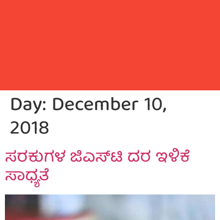
Day:
December 10,
2018
ಸರಕುಗಳ ಜಿಎಸ್‌ಟಿ ದರ ಇಳಿಕೆ
ಸಾಧ್ಯತೆ