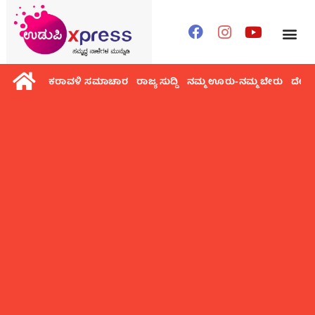
ಕರಾವಳಿ ಸಮಾಚಾರ
ರಾಜ್ಯ ಸುದ್ದಿ
ನಮ್ಮ ಊರು-ನಮ್ಮ ಬೇರು
ದೇಶ