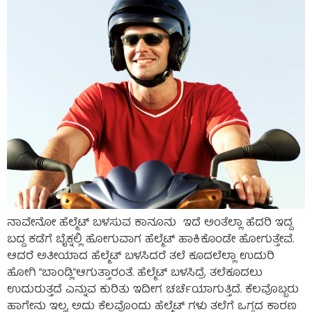
ನಾವೇನೋ ಹೆಲ್ಮೆಟ್ ಬಳಸುವ ಕಾನೂನು ಇದೆ ಅಂತೆಲ್ಲಾ ಹೆದರಿ ಇದ್ದ
ಬದ್ದ ಕಡೆಗೆ ಬೈಕ್ನಲ್ಲಿ ಹೋಗುವಾಗ ಹೆಲ್ಮೆಟ್ ಹಾಕಿಕೊಂಡೇ ಹೋಗುತ್ತೇವೆ.
ಆದರೆ ಅತೀಯಾದ ಹೆಲ್ಮೆಟ್ ಬಳಸಿದರೆ ತಲೆ ಕೂದಲೆಲ್ಲಾ ಉದುರಿ
ಹೋಗಿ “ಬಾಂಡ್ಲಿ”ಆಗುತ್ತಾರಂತೆ. ಹೆಲ್ಮೆಟ್ ಬಳಸಿದ್ರೆ ತಲೆಕೂದಲು
ಉದುರುತ್ತದೆ ಎನ್ನುವ ಕುರಿತು ಇದೀಗ ಚರ್ಚೆಯಾಗುತ್ತಿದೆ. ಕೆಲವೊಬ್ಬರು
ಹಾಗೇನು ಇಲ್ಲ, ಅದು ಕೆಲವೊಂದು ಹೆಲ್ಮೆಟ್ ಗಳು ತಲೆಗೆ ಒಗ್ಗದ ಕಾರಣ