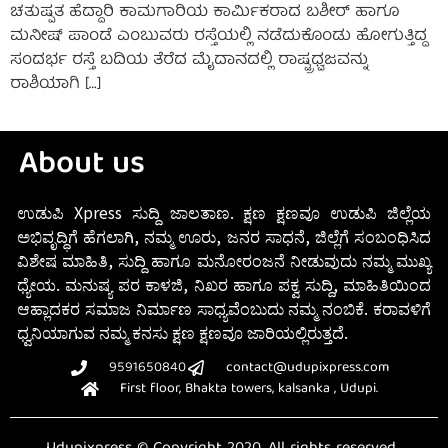
ಚತುಷ್ಪತ ಹೆದ್ದಾರಿ ಕಾಮಗಾರಿಯ ಕಾರ್ಮಿಕರಾದ ಬಶೀರ್ ಹಾಗೂ
ಮನೀಷ್ ಪಾಂಡೆ ಎಂಬುವರು ರಸ್ತೆಯಲ್ಲಿ ನಡೆದುಕೊಂಡು ಹೋಗುತ್ತಿದ್ದ
ಸಂದರ್ಭ ರಸ್ತೆ ಬದಿಯ ತೆರೆದ ಮೈದಾನದಲ್ಲಿ ರಾಷ್ಟ್ರಧ್ವಜವನ್ನು
ರಾಶಿಯಾಗಿ […]
About us
ಉಡುಪಿ Xpress ಸುದ್ದಿ ಜಾಲತಾಣ. ಕ್ಷಣ ಕ್ಷಣವೂ ಉಡುಪಿ ಜಿಲ್ಲೆಯ
ಅಭಿವೃದ್ಧಿಗೆ ಹೆಗಲಾಗಿ, ನಮ್ಮ ಊರು, ಜನರ ಸಾಧನೆ, ಜಿಲ್ಲೆಗೆ ಸಂಬಂಧಿಸಿದ
ವಿಶೇಷ ಮಾಹಿತಿ, ಸುದ್ದಿ ಹಾಗೂ ಮನೋರಂಜನೆ ನೀಡುವುದು ನಮ್ಮ ಮುಖ್ಯ
ಧ್ಯೇಯ. ಮನುಷ್ಯ ಪರ ಕಾಳಜಿ, ನಿಖರ ಹಾಗೂ ಪಕ್ವ ಸುದ್ದಿ, ಮಾಹಿತಿಯಿಂದ
ಆಹ್ಲಾದಕರ ಸಮಾಜ ನಿರ್ಮಾಣ ಸಾಧ್ಯವೆಂಬುದು ನಮ್ಮ ನಂಬಿಕೆ. ಕರಾವಳಿಗೆ
ಧ್ವನಿಯಾಗುವ ನಮ್ಮ ಕನಸು ಕ್ಷಣ ಕ್ಷಣವೂ ಜಾರಿಯಲ್ಲಿರುತ್ತದೆ.
9591650840
contact@udupixpress.com
First floor, Bhakta towers, kalsanka , Udupi.