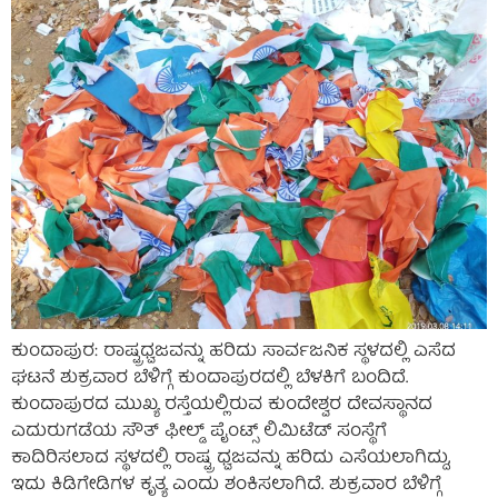
ಕುಂದಾಪುರ: ರಾಷ್ಟ್ರಧ್ವಜವನ್ನು ಹರಿದು ಸಾರ್ವಜನಿಕ ಸ್ಥಳದಲ್ಲಿ ಎಸೆದ
ಘಟನೆ ಶುಕ್ರವಾರ ಬೆಳಿಗ್ಗೆ ಕುಂದಾಪುರದಲ್ಲಿ ಬೆಳಕಿಗೆ ಬಂದಿದೆ.
ಕುಂದಾಪುರದ ಮುಖ್ಯ ರಸ್ತೆಯಲ್ಲಿರುವ ಕುಂದೇಶ್ವರ ದೇವಸ್ಥಾನದ
ಎದುರುಗಡೆಯ ಸೌತ್ ಫೀಲ್ಡ್ ಪೈಂಟ್ಸ್ ಲಿಮಿಟೆಡ್ ಸಂಸ್ಥೆಗೆ
ಕಾದಿರಿಸಲಾದ ಸ್ಥಳದಲ್ಲಿ ರಾಷ್ಟ್ರ ಧ್ವಜವನ್ನು ಹರಿದು ಎಸೆಯಲಾಗಿದ್ದು,
ಇದು ಕಿಡಿಗೇಡಿಗಳ ಕೃತ್ಯ ಎಂದು ಶಂಕಿಸಲಾಗಿದೆ. ಶುಕ್ರವಾರ ಬೆಳಿಗ್ಗೆ