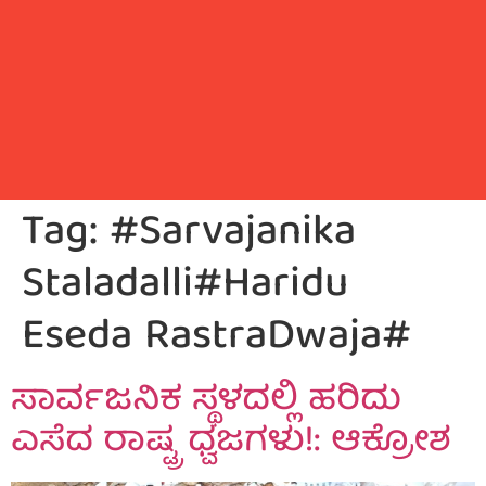
Tag:
#Sarvajanika
Staladalli#Haridu
Eseda RastraDwaja#
ಸಾರ್ವಜನಿಕ ಸ್ಥಳದಲ್ಲಿ ಹರಿದು
ಎಸೆದ ರಾಷ್ಟ್ರ ಧ್ವಜಗಳು!: ಆಕ್ರೋಶ