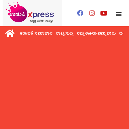
ಕರಾವಳಿ ಸಮಾಚಾರ
ರಾಜ್ಯ ಸುದ್ದಿ
ನಮ್ಮ ಊರು-ನಮ್ಮ ಬೇರು
ದೇಶ