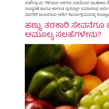
ಸಾಲಿಗ್ರಾಮ: ಗೆಳೆಯರ ಬಳಗದ ವತಿಯಿಂದ ಡಾ.ಕೋಟ ಶಿವ
ಸಂಸ್ಮರಣೆ ಹಾಗೂ ಕಾರಂತ ಪುರಸ್ಕಾರ ಸಮಾರಂಭ ಜರುಗಲಿದ್ದು,
ಮೊಗೇರಿ ಜಯರಾಮ ಅಡಿಗ ಕಾರ್ಯಕ್ರಮವನ್ನು ಉದ್ಘಾಟಿಸಲಿದ್ದಾ
ಹಣ್ಣು, ತರಕಾರಿ ಸೇವನೆಗೂ 
ಅಮೂಲ್ಯ ಸಲಹೆಗಳೇನು?