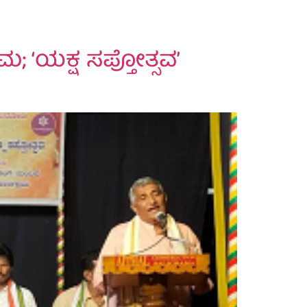
; ‘ಯಕ್ಷ ಸಪ್ತೋತ್ಸವ’