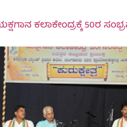
ಕ್ಷಗಾನ ಕಲಾಕೇಂದ್ರಕ್ಕೆ 50ರ ಸಂಭ್ರಮ