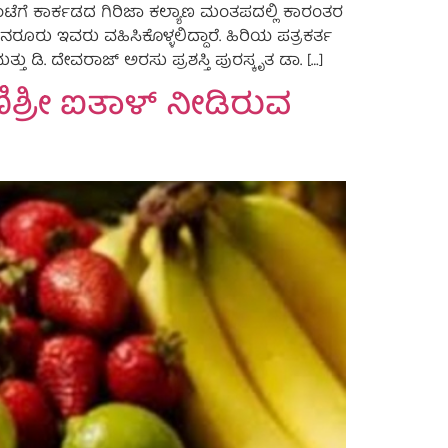
ಗೆ ಕಾರ್ಕಡದ ಗಿರಿಜಾ ಕಲ್ಯಾಣ ಮಂತಪದಲ್ಲಿ ಕಾರಂತರ
ುನರೂರು ಇವರು ವಹಿಸಿಕೊಳ್ಳಲಿದ್ದಾರೆ. ಹಿರಿಯ ಪತ್ರಕರ್ತ
ು ಡಿ. ದೇವರಾಜ್ ಅರಸು ಪ್ರಶಸ್ತಿ ಪುರಸ್ಕೃತ ಡಾ. […]
ಣಿಶ್ರೀ ಐತಾಳ್ ನೀಡಿರುವ