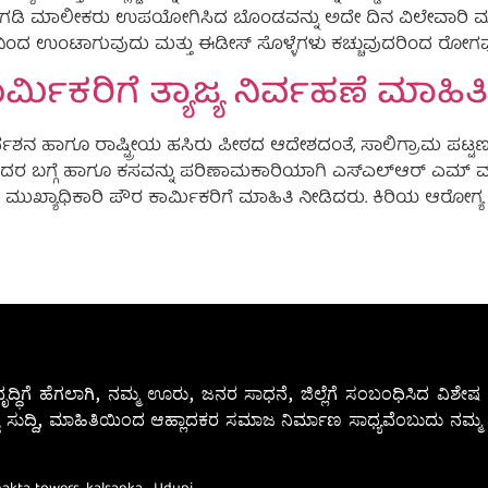
ು, ಗೂಡಂಗಡಿ ಮಾಲೀಕರು ಉಪಯೋಗಿಸಿದ ಬೊಂಡವನ್ನು ಅದೇ ದಿನ ವಿಲೇವಾರಿ 
ನಿಂದ ಉಂಟಾಗುವುದು ಮತ್ತು ಈಡೀಸ್ ಸೊಳ್ಳೆಗಳು ಕಚ್ಚುವುದರಿಂದ ರೋಗವು
ಮಿಕರಿಗೆ ತ್ಯಾಜ್ಯ ನಿರ್ವಹಣೆ ಮಾಹಿತಿ
ೆಶನ ಹಾಗೂ ರಾಷ್ಟ್ರೀಯ ಹಸಿರು ಪೀಠದ ಆದೇಶದಂತೆ, ಸಾಲಿಗ್ರಾಮ ಪಟ್ಟಣ
ುವುದರ ಬಗ್ಗೆ ಹಾಗೂ ಕಸವನ್ನು ಪರಿಣಾಮಕಾರಿಯಾಗಿ ಎಸ್‍ಎಲ್‍ಆರ್ ಎಮ್ ಮಾದ
ತು ಮುಖ್ಯಾಧಿಕಾರಿ ಪೌರ ಕಾರ್ಮಿಕರಿಗೆ ಮಾಹಿತಿ ನೀಡಿದರು. ಕಿರಿಯ ಆರೋಗ್ಯ ನ
ೃದ್ಧಿಗೆ ಹೆಗಲಾಗಿ, ನಮ್ಮ ಊರು, ಜನರ ಸಾಧನೆ, ಜಿಲ್ಲೆಗೆ ಸಂಬಂಧಿಸಿದ ವಿಶ
 ಸುದ್ದಿ, ಮಾಹಿತಿಯಿಂದ ಆಹ್ಲಾದಕರ ಸಮಾಜ ನಿರ್ಮಾಣ ಸಾಧ್ಯವೆಂಬುದು ನಮ್ಮ ನ