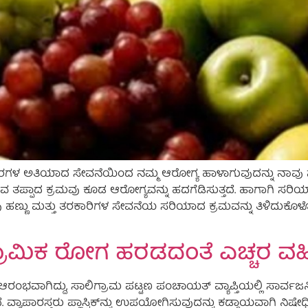
್ ಆಹಾರಗಳ ಅತಿಯಾದ ಸೇವನೆಯಿಂದ ನಮ್ಮ ಆರೋಗ್ಯ ಹಾಳಾಗುವುದನ್ನು ನಾವು ನ
ವ ತಪ್ಪಾದ ಕ್ರಮವು ಕೂಡ ಆರೋಗ್ಯವನ್ನು ಹದಗೆಡಿಸುತ್ತದೆ. ಹಾಗಾಗಿ ಸರಿಯಾದ
್ಣು ಮತ್ತು ತರಕಾರಿಗಳ ಸೇವನೆಯ ಸರಿಯಾದ ಕ್ರಮವನ್ನು ತಿಳಿದುಕೊಳ್ಳೋಣ
್ರಾಮಿಕ ರೋಗ ಹರಡದಂತೆ ಎಚ್ಚರ ವಹಿ
ರಂಭವಾಗಿದ್ದು, ಸಾಲಿಗ್ರಾಮ ಪಟ್ಟಣ ಪಂಚಾಯತ್ ವ್ಯಾಪ್ತಿಯಲ್ಲಿ ಸಾರ್ವಜನಿ
್ಯಾಪಾರಸ್ತರು ಪ್ಲಾಸ್ಟಿಕ್‍ನ್ನು ಉಪಯೋಗಿಸುವುದನ್ನು ಕಡ್ಡಾಯವಾಗಿ ನಿಷೇಧಿಸಲಾ