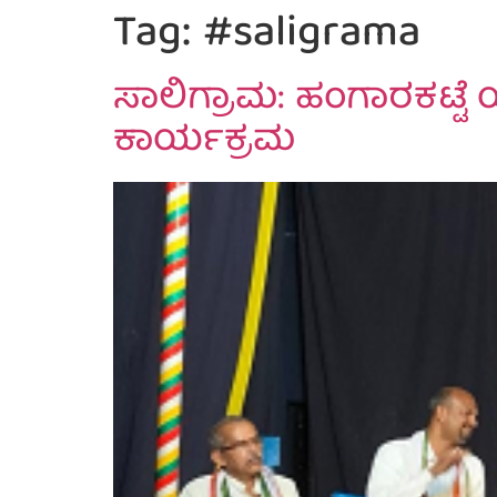
Tag:
#saligrama
ಸಾಲಿಗ್ರಾಮ: ಹಂಗಾರಕಟ್ಟೆ ಯ
ಕಾರ್ಯಕ್ರಮ