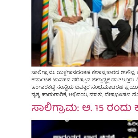
ಸಾಲಿಗ್ರಾಮ: ಯಕ್ಷಗಾನದಂತಹ ಕಲಾಪ್ರಕಾರದ ಉಳಿವು ಹಾ
ಕರ್ನಾಟಕ ಜಾನಪದ ಪರಿಷತ್ತಿನ ಜಿಲ್ಲಾಧ್ಯಕ್ಷ ಡಾ.ತಲ್
ಹಂಗಾರಕಟ್ಟೆ ಸಂಸ್ಥೆಯ ಐವತ್ತರ ಸಂಭ್ರಮಾಚರಣೆ ಪ್ರಯುಕ
ನೃತ್ಯ, ಹಾಡುಗಾರಿಕೆ, ಅಭಿನಯ, ಮಾತು, ವೇಷಭೂಷಣ 
ಸಾಲಿಗ್ರಾಮ: ಅ. 15 ರಂದ