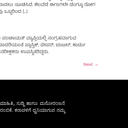
ಮಾಡಲು ಸೂಚಿಸಿದೆ. ಕೆಲವೆಡೆ ಈಗಾಗಲೇ ಡೆಂಗ್ಯೂ ರೋಗ
 ಒಬ್ಬರಿಂದ […]
 ಪಂಚಾಯತ್ ವ್ಯಾಪ್ತಿಯಲ್ಲಿ ಸಂಗ್ರಹವಾಗುವ
ರಿಯಂತೆ ಪ್ಲಾಸ್ಟಿಕ್, ಪೇಪರ್, ಬಾಟಲ್, ಕಾರ್ಡು
ರೀಕ್ಷಕರು ಉಪಸ್ಥಿತರಿದ್ದರು.
Next
→
ೇಷ ಮಾಹಿತಿ, ಸುದ್ದಿ ಹಾಗೂ ಮನೋರಂಜನೆ
ಂಬಿಕೆ. ಕರಾವಳಿಗೆ ಧ್ವನಿಯಾಗುವ ನಮ್ಮ