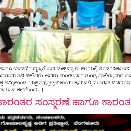
ಗೂ ಬೆಳವಣಿಗೆ ದೃಷ್ಟಿಯಿಂದ ಮಕ್ಕಳನ್ನು ಈ ಕಲೆಯಲ್ಲಿ ತೊಡಗಿಸಿಕೊಂಡ
ಲೂರು ಶಿವರಾಮ ಶೆಟ್ಟಿ ಹೇಳಿದರು. ಅವರು ಮಂಗಳವಾರ ಗುಂಡ್ಮಿ ಸಾಲಿಗ್ರಾ
್ತ ಹಮ್ಮಿಕೊಂಡ ‘ಯಕ್ಷ ಸಪ್ತೋತ್ಸವ’ ಕಾರ್ಯಕ್ರಮದಲ್ಲಿ ಮೂರನೇ ದಿನದ ಸ
ಮೊದಲಾದ ಕಲೆಯಿಂದ […]
ು ಕಾರಂತರ ಸಂಸ್ಮರಣೆ ಹಾಗೂ ಕಾರಂ