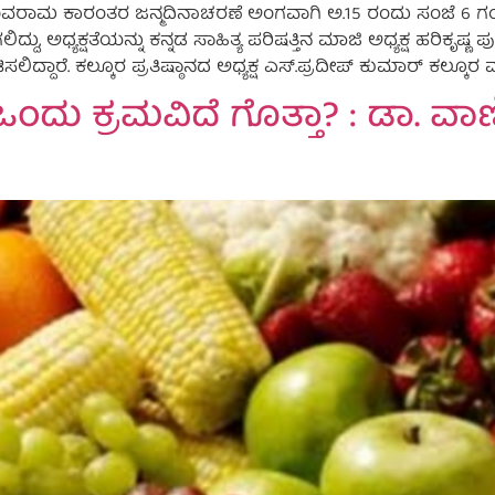
ರಾಮ ಕಾರಂತರ ಜನ್ಮದಿನಾಚರಣೆ ಅಂಗವಾಗಿ ಅ.15 ರಂದು ಸಂಜೆ 6 ಗಂಟೆ
 ಅಧ್ಯಕ್ಷತೆಯನ್ನು ಕನ್ನಡ ಸಾಹಿತ್ಯ ಪರಿಷತ್ತಿನ ಮಾಜಿ ಅಧ್ಯಕ್ಷ ಹರಿಕೃಷ್ಣ ಪ
ರೆ. ಕಲ್ಕೂರ ಪ್ರತಿಷ್ಠಾನದ ಅಧ್ಯಕ್ಷ ಎಸ್.ಪ್ರದೀಪ್ ಕುಮಾರ್ ಕಲ್ಕೂರ ಮತ್ತ
ಒಂದು ಕ್ರಮವಿದೆ ಗೊತ್ತಾ? : ಡಾ. ವಾ