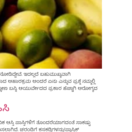
ೋಡಿದ್ದೇವೆ. ಇದಲ್ಲದೆ ಬಹುಮುಖ್ಯವಾಗಿ
 ಆಹಾರಕ್ರಮ ಅಂದರೆ ಏನು ಎನ್ನುವ ಪ್ರಶ್ನೆ ನಮ್ಮಲ್ಲಿ
 ಬನ್ನಿ. ಆಯುರ್ವೇದದ ಪ್ರಕಾರ ಹೆಚ್ಚಾಗಿ ಆರೋಗ್ಯದ
ಸಿ
ಕ ಆಸ್ತಿ ಪಾಸ್ತಿಗಳಿಗೆ ತೊಂದರೆಯಾಗದಂತೆ ಸಾಕಷ್ಟು
ಗಿದೆ. ಚರಂಡಿಗೆ ಕಸಕಡ್ಡಿಗಳನ್ನು/ಪ್ಲಾಸ್ಟಿಕ್