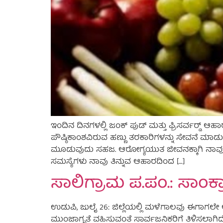
ಇಂದಿನ ದಿನಗಳಲ್ಲಿ ಜಂಕ್ ಪುಡ್ ಮತ್ತು ಫ್ರಿಸರ್ವರ್‍ಡ
ಪೌಷ್ಠಿಕಾಂಶವಿರುವ ಹಣ್ಣು ತರಕಾರಿಗಳನ್ನು ಸೇವನೆ ಮಾಡು
ಮೂಡುವುದು ಸಹಜ. ಆರೋಗ್ಯಯುತ ಜೀವನಕ್ಕಾಗಿ ನಾವು ಹಣ
ಸಮಸ್ಯೆಗಳು ನಾವು ತಿನ್ನುವ ಆಹಾರದಿಂದ […]
ಸಾಲಿಗ್ರಾಮ ಪ.ಪಂ.: ಸಾಂಕ
ಉಡುಪಿ, ಜುಲೈ 26: ಜಿಲ್ಲೆಯಲ್ಲಿ ಮಳೆಗಾಲವು ಈಗಾಗಲೇ ಆ
ಮುಂಜಾಗೃತೆ ವಹಿಸುವಂತೆ ಸಾರ್ವಜನಿಕರಿಗೆ ತಿಳಿಸಲಾಗಿದೆ. ವ