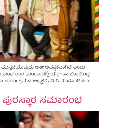
ು ಮುನ್ನಡೆಯುವುದು ಅತೀ ಆವಶ್ಯಕವಾಗಿದೆ ಎಂದು
ಮದ ಸದಾನಂದ ರಂಗ ಮಂಟಪದಲ್ಲಿ ಯಕ್ಷಗಾನ ಕಲಾಕೇಂದ್ರ
ಭಾ ಕಾರ್ಯಕ್ರಮದ ಅಧ್ಯಕ್ಷತೆ ವಹಿಸಿ ಮಾತನಾಡಿದರು.
ತ ಪುರಸ್ಕಾರ ಸಮಾರಂಭ