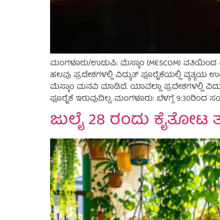
ಮಂಗಳೂರು/ಉಡುಪಿ: ಮೆಸ್ಕಾಂ (MESCOM) ವತಿಯಿಂದ ತುರ
ಹಲವು ಪ್ರದೇಶಗಳಲ್ಲಿ ವಿದ್ಯುತ್ ಪೂರೈಕೆಯಲ್ಲಿ ವ್ಯತ್ಯಯ 
ಮೆಸ್ಕಾಂ ಮನವಿ ಮಾಡಿದೆ. ಯಾವೆಲ್ಲಾ ಪ್ರದೇಶಗಳಲ್ಲಿ ವಿದ
ಪೂರೈಕೆ ಇರುವುದಿಲ್ಲ. ಮಂಗಳೂರು: ಬೆಳಗ್ಗೆ 9:30ರಿಂದ ಸಂಜ
ಜುಲೈ 28 ರಂದು ಕೈತೋಟ 