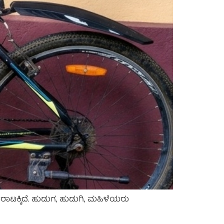
ಾಟಕ್ಕಿದೆ. ಹುಡುಗ, ಹುಡುಗಿ, ಮಹಿಳೆಯರು