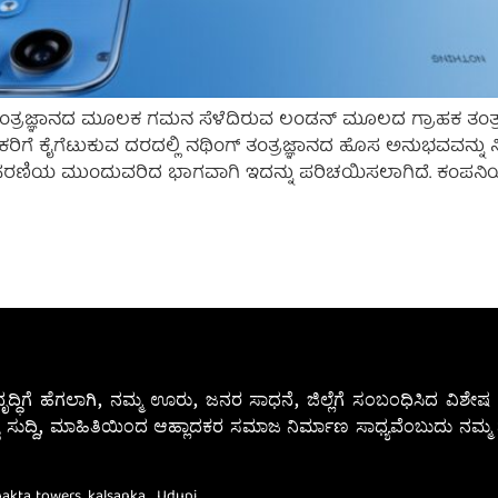
ೂ ತಂತ್ರಜ್ಞಾನದ ಮೂಲಕ ಗಮನ ಸೆಳೆದಿರುವ ಲಂಡನ್ ಮೂಲದ ಗ್ರಾಹಕ ತಂತ್ರಜ್ಞಾ
ರಿಗೆ ಕೈಗೆಟುಕುವ ದರದಲ್ಲಿ ನಥಿಂಗ್ ತಂತ್ರಜ್ಞಾನದ ಹೊಸ ಅನುಭವವನ್ನು ನೀಡಲ
) ಸರಣಿಯ ಮುಂದುವರಿದ ಭಾಗವಾಗಿ ಇದನ್ನು ಪರಿಚಯಿಸಲಾಗಿದೆ. ಕಂಪನಿಯ ಸಿ
ೃದ್ಧಿಗೆ ಹೆಗಲಾಗಿ, ನಮ್ಮ ಊರು, ಜನರ ಸಾಧನೆ, ಜಿಲ್ಲೆಗೆ ಸಂಬಂಧಿಸಿದ ವಿಶ
 ಸುದ್ದಿ, ಮಾಹಿತಿಯಿಂದ ಆಹ್ಲಾದಕರ ಸಮಾಜ ನಿರ್ಮಾಣ ಸಾಧ್ಯವೆಂಬುದು ನಮ್ಮ ನ
Bhakta towers, kalsanka , Udupi.