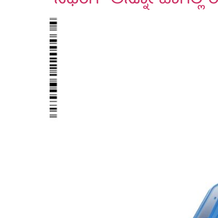
“ನಥಿಂಗ್” ಅನ್ನೋ ಹಾಗಿಲ್ಲ 