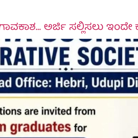
ೋಗಾವಕಾಶ… ಅರ್ಜಿ ಸಲ್ಲಿಸಲು ಇಂದೇ