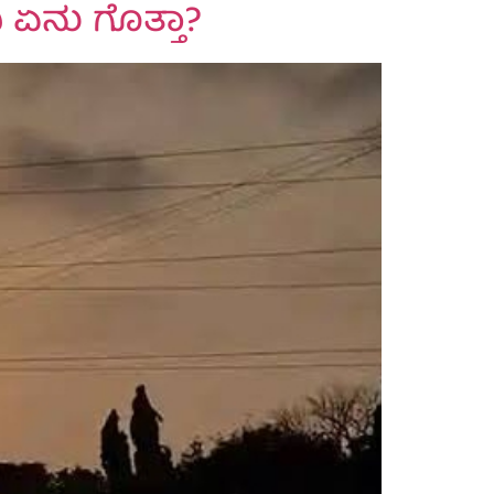
ಿ ಏನು ಗೊತ್ತಾ?