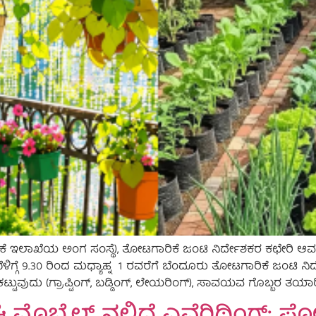
ಿಕೆ ಇಲಾಖೆಯ ಅಂಗ ಸಂಸ್ಥೆ), ತೋಟಗಾರಿಕೆ ಜಂಟಿ ನಿರ್ದೇಶಕರ ಕಛೇರ
ಿಗ್ಗೆ 9.30 ರಿಂದ ಮಧ್ಯಾಹ್ನ 1 ರವರೆಗೆ ಬೆಂದೂರು ತೋಟಗಾರಿಕೆ ಜಂಟಿ ನ
ಟ್ಟುವುದು (ಗ್ರಾಪ್ಟಿಂಗ್, ಬಡ್ಡಿಂಗ್, ಲೇಯರಿಂಗ್), ಸಾವಯವ ಗೊಬ್ಬರ ತಯಾರ