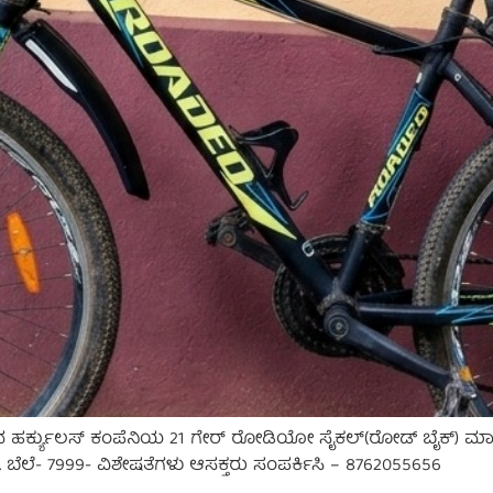
ವ ಹರ್ಕ್ಯುಲಸ್ ಕಂಪೆನಿಯ 21 ಗೇರ್ ರೋಡಿಯೋ ಸೈಕಲ್(ರೋಡ್ ಬೈಕ್) ಮಾರ
ಬೆಲೆ- 7999- ವಿಶೇಷತೆಗಳು ಆಸಕ್ತರು ಸಂಪರ್ಕಿಸಿ – 8762055656