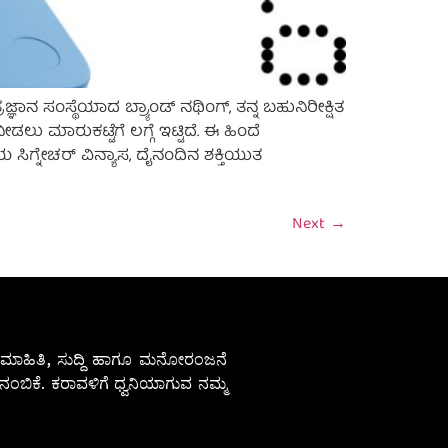
ನ ಸಂಸ್ಥೆಯಾದ ಬ್ರ್ಯಾಂಡ್ ನಥಿಂಗ್, ತನ್ನ ಬಹುನಿರೀಕ್ಷಿತ
ು ಮಾರುಕಟ್ಟೆಗೆ ಲಗ್ಗೆ ಇಟ್ಟಿದೆ. ಈ ಹಿಂದೆ
ಗ್ನೇಚರ್ ವಿನ್ಯಾಸ, ದೈನಂದಿನ ಶಕ್ತಿಯುತ
Next
→
ೇಷ ಮಾಹಿತಿ, ಸುದ್ದಿ ಹಾಗೂ ಮನೋರಂಜನೆ
ಂಬಿಕೆ. ಕರಾವಳಿಗೆ ಧ್ವನಿಯಾಗುವ ನಮ್ಮ