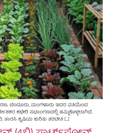
ಿ ಆವರಣ, ಬೆಂದೂರು, ಮಂಗಳೂರು ಇದರ ವತಿಯಿಂದ
ಿರ್ದೇಶಕರ ಕಛೇರಿ ಸಭಾಂಗಣದಲ್ಲಿ ಹಮ್ಮಿಕೊಳ್ಳಲಾಗಿದೆ.
ಿ, ತಾರಸಿ ಕೃಷಿಯ ಕುರಿತು ತರಬೇತಿ […]