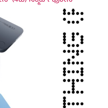
ನ್ (4ಬಿ) ಸ್ಮಾರ್ಟ್‍ಫೋನ್