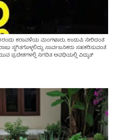
ುಲೈ 21ರಂದು ಕರಾವಳಿಯ ಮಂಗಳೂರು, ಉಡುಪಿ ಸೇರಿದಂತೆ
ರಾಜು ಸ್ಥಗಿತಗೊಳ್ಳಲಿದ್ದು, ಸಾರ್ವಜನಿಕರು ಸಹಕರಿಸುವಂತೆ
ುವ ಪ್ರದೇಶಗಳಲ್ಲಿ ನಿಗದಿತ ಅವಧಿಯಲ್ಲಿ ವಿದ್ಯುತ್