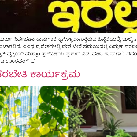
್ತು ನಿರ್ವಹಣಾ ಕಾಮಗಾರಿ ಕೈಗೊಳ್ಳಲಾಗುತ್ತಿರುವ ಹಿನ್ನೆಲೆಯಲ್ಲಿ, ಜ
ಉಂಟಾಗಲಿದೆ. ವಿವಿಧ ಪ್ರದೇಶಗಳಲ್ಲಿ ಬೇರೆ ಬೇರೆ ಸಮಯದಲ್ಲಿ ವಿದ್ಯುತ್ ಸರಬ
್ಯುತ್ ವ್ಯತ್ಯಯ? ಮೆಸ್ಕಾಂ ಪ್ರಕಟಣೆಯ ಪ್ರಕಾರ, ನಿರ್ವಹಣಾ ಕಾಮಗಾರಿ ನಡೆಯ
ೆ 5:30ರವರೆಗೆ […]
ತರಬೇತಿ ಕಾರ್ಯಕ್ರಮ