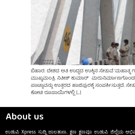
ಬಿಹಾರ: ದೇಶದ ಅತಿ ಉದ್ದದ ಉಕ್ಕಿನ ಸೇತುವೆ ‘ಮಹಾತ್ಮ ಗಾ
ಮುಖ್ಯಮಂತ್ರಿ ನಿತೀಶ್ ಕುಮಾರ್ ಮರುನಿರ್ಮಾಣಗೊಂಡ ಸೇ
ಪಾಟ್ನಾವನ್ನು ಉತ್ತರದ ಹಾಜಿಪುರಕ್ಕೆ ಸಂಪರ್ಕಿಸುತ್ತದೆ. ಸ
ಕೋಟಿ ರೂಪಾಯಿಗಳಲ್ಲಿ […]
About us
ಉಡುಪಿ Xpress ಸುದ್ದಿ ಜಾಲತಾಣ. ಕ್ಷಣ ಕ್ಷಣವೂ ಉಡುಪಿ ಜಿಲ್ಲೆಯ ಅಭಿವ