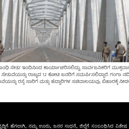
ಂಧಿ ಸೇತು’ ಇಂದಿನಿಂದ ಕಾರ್ಯಾಚರಿಸಲಿದ್ದು, ಸಾರ್ವಜನಿಕರಿಗೆ ಮುಕ್ತವಾಗಲಿ
ತುವೆಯನ್ನು ರಾಜ್ಯದ 12 ಕೋಟಿ ಜನರಿಗೆ ಸಮರ್ಪಿಸಲಿದ್ದಾರೆ. ಗಂಗಾ ನದ
ೇತುವೆಯನ್ನು ರಸ್ತೆ ಸಾರಿಗೆ ಮತ್ತು ಹೆದ್ದಾರಿಗಳ ಸಚಿವಾಲಯವು, ಬಿಹಾರಕ್ಕೆ ನ
ೃದ್ಧಿಗೆ ಹೆಗಲಾಗಿ, ನಮ್ಮ ಊರು, ಜನರ ಸಾಧನೆ, ಜಿಲ್ಲೆಗೆ ಸಂಬಂಧಿಸಿದ ವಿಶ