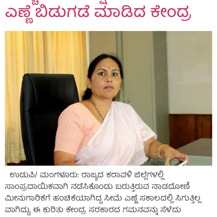
ಎಣ್ಣೆ ಬಿಡುಗಡೆ ಮಾಡಿದ ಕೇಂದ್ರ
ಉಡುಪಿ/ ಮಂಗಳೂರು: ರಾಜ್ಯದ ಕರಾವಳಿ ಜಿಲ್ಲೆಗಳಲ್ಲಿ
ಸಾಂಪ್ರದಾಯಿಕವಾಗಿ ನಡೆಸಿಕೊಂಡು ಬರುತ್ತಿರುವ ನಾಡದೋಣಿ
ಮೀನುಗಾರಿಕೆಗೆ ಹಂಚಿಕೆಯಾಗಿದ್ದ ಸೀಮೆ ಎಣ್ಣೆ ಸಕಾಲದಲ್ಲಿ ಸಿಗುತ್ತಿಲ್ಲ
ವಾಗಿದ್ದು, ಈ ಕುರಿತು ಕೇಂದ್ರ ಸರಕಾರದ ಗಮನವನ್ನು ಸೆಳೆದು