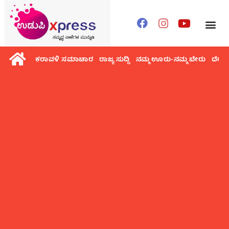
ಕರಾವಳಿ ಸಮಾಚಾರ
ರಾಜ್ಯ ಸುದ್ದಿ
ನಮ್ಮ ಊರು-ನಮ್ಮ ಬೇರು
ದೇಶ