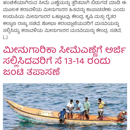
ಹಂಚಿಕೆಯಾಗಿರುವ ಸೀಮೆ ಎಣ್ಣೆಯನ್ನು ತ್ವರಿತವಾಗಿ ಬಿಡುಗಡೆ ಮಾಡಿ ಈ
ಮೂಲಕ ಕರಾವಳಿಯ ಮೀನುಗಾರರ ಹಿತವನ್ನು ಕಾಪಾಡಬೇಕು ಎಂದು
ಉಡುಪಿಯ ಮೀನುಗಾರರ ಒಕ್ಕೂಟವು ಕೇಂದ್ರ ಕೃಷಿ ಮತ್ತು ರೈತರ
ಕಲ್ಯಾಣ ರಾಜ್ಯ ಸಚಿವೆ, ಶೋಭಾ ಕರಂದ್ಲಾಜೆಯವರಿಗೆ ಮನವಿಯನ್ನು
ಸಲ್ಲಿಸಿದ್ದು, ಕರಾವಳಿಯ ಮೀನುಗಾರರ ಮನವಿಯನ್ನು ಕೇಂದ್ರ ಸಚಿವೆ,
[…]
ಮೀನುಗಾರಿಕಾ ಸೀಮೆಎಣ್ಣೆಗೆ ಅರ್ಜಿ
ಸಲ್ಲಿಸಿದವರಿಗೆ ಸೆ 13-14 ರಂದು
ಜಂಟಿ ತಪಾಸಣೆ