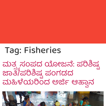
Tag:
Fisheries
ಮತ್ಸ್ಯ ಸಂಪದ ಯೋಜನೆ: ಪರಿಶಿಷ್ಟ
ಜಾತಿ/ಪರಿಶಿಷ್ಟ ಪಂಗಡದ
ಮಹಿಳೆಯರಿಂದ ಅರ್ಜಿ ಆಹ್ವಾನ