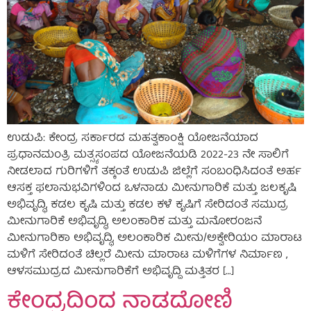
ಉಡುಪಿ: ಕೇಂದ್ರ ಸರ್ಕಾರದ ಮಹತ್ವಕಾಂಕ್ಷಿ ಯೋಜನೆಯಾದ
ಪ್ರಧಾನಮಂತ್ರಿ ಮತ್ಸ್ಯಸಂಪದ ಯೋಜನೆಯಡಿ 2022-23 ನೇ ಸಾಲಿಗೆ
ನೀಡಲಾದ ಗುರಿಗಳಿಗೆ ತಕ್ಕಂತೆ ಉಡುಪಿ ಜಿಲ್ಲೆಗೆ ಸಂಬಂಧಿಸಿದಂತೆ ಅರ್ಹ
ಆಸಕ್ತ ಫಲಾನುಭವಿಗಳಿಂದ ಒಳನಾಡು ಮೀನುಗಾರಿಕೆ ಮತ್ತು ಜಲಕೃಷಿ
ಅಭಿವೃದ್ಧಿ, ಕಡಲ ಕೃಷಿ ಮತ್ತು ಕಡಲ ಕಳೆ ಕೃಷಿಗೆ ಸೇರಿದಂತೆ ಸಮುದ್ರ
ಮೀನುಗಾರಿಕೆ ಅಭಿವೃದ್ಧಿ, ಅಲಂಕಾರಿಕ ಮತ್ತು ಮನೋರಂಜನೆ
ಮೀನುಗಾರಿಕಾ ಅಭಿವೃದ್ಧಿ, ಅಲಂಕಾರಿಕ ಮೀನು/ಅಕ್ವೇರಿಯಂ ಮಾರಾಟ
ಮಳಿಗೆ ಸೇರಿದಂತೆ ಚಿಲ್ಲರೆ ಮೀನು ಮಾರಾಟ ಮಳಿಗೆಗಳ ನಿರ್ಮಾಣ ,
ಆಳಸಮುದ್ರದ ಮೀನುಗಾರಿಕೆಗೆ ಅಭಿವೃದ್ದಿ ಮತ್ತಿತರ […]
ಕೇಂದ್ರದಿಂದ ನಾಡದೋಣಿ