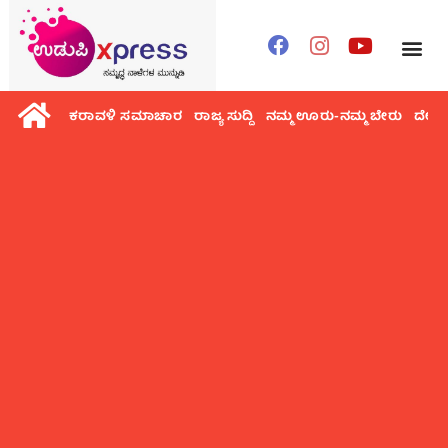
ಕರಾವಳಿ ಸಮಾಚಾರ
ರಾಜ್ಯ ಸುದ್ದಿ
ನಮ್ಮ ಊರು-ನಮ್ಮ ಬೇರು
ದೇಶ