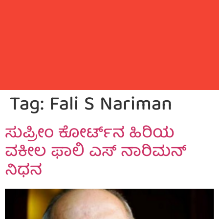
Tag:
Fali S Nariman
ಸುಪ್ರೀಂ ಕೋರ್ಟ್‌ನ ಹಿರಿಯ
ವಕೀಲ ಫಾಲಿ ಎಸ್ ನಾರಿಮನ್
ನಿಧನ