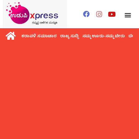
ಕರಾವಳಿ ಸಮಾಚಾರ
ರಾಜ್ಯ ಸುದ್ದಿ
ನಮ್ಮ ಊರು-ನಮ್ಮ ಬೇರು
ದೇಶ