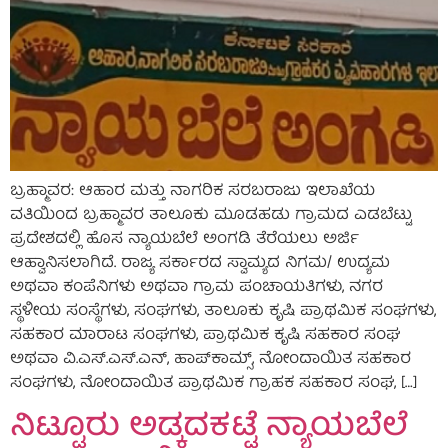
ಬ್ರಹ್ಮಾವರ: ಆಹಾರ ಮತ್ತು ನಾಗರಿಕ ಸರಬರಾಜು ಇಲಾಖೆಯ
ವತಿಯಿಂದ ಬ್ರಹ್ಮಾವರ ತಾಲೂಕು ಮೂಡಹಡು ಗ್ರಾಮದ ಎಡಬೆಟ್ಟು
ಪ್ರದೇಶದಲ್ಲಿ ಹೊಸ ನ್ಯಾಯಬೆಲೆ ಅಂಗಡಿ ತೆರೆಯಲು ಅರ್ಜಿ
ಆಹ್ವಾನಿಸಲಾಗಿದೆ. ರಾಜ್ಯ ಸರ್ಕಾರದ ಸ್ವಾಮ್ಯದ ನಿಗಮ/ ಉದ್ಯಮ
ಅಥವಾ ಕಂಪೆನಿಗಳು ಅಥವಾ ಗ್ರಾಮ ಪಂಚಾಯತಿಗಳು, ನಗರ
ಸ್ಥಳೀಯ ಸಂಸ್ಥೆಗಳು, ಸಂಘಗಳು, ತಾಲೂಕು ಕೃಷಿ ಪ್ರಾಥಮಿಕ ಸಂಘಗಳು,
ಸಹಕಾರ ಮಾರಾಟ ಸಂಘಗಳು, ಪ್ರಾಥಮಿಕ ಕೃಷಿ ಸಹಕಾರ ಸಂಘ
ಅಥವಾ ವಿ.ಎಸ್.ಎಸ್.ಎನ್, ಹಾಪ್‌ಕಾಮ್ಸ್, ನೋಂದಾಯಿತ ಸಹಕಾರ
ಸಂಘಗಳು, ನೋಂದಾಯಿತ ಪ್ರಾಥಮಿಕ ಗ್ರಾಹಕ ಸಹಕಾರ ಸಂಘ, […]
ನಿಟ್ಟೂರು ಅಡ್ಕದಕಟ್ಟೆ ನ್ಯಾಯಬೆಲೆ