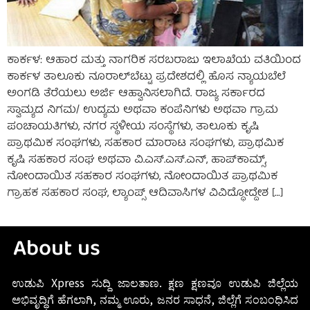
ಕಾರ್ಕಳ: ಆಹಾರ ಮತ್ತು ನಾಗರಿಕ ಸರಬರಾಜು ಇಲಾಖೆಯ ವತಿಯಿಂದ
ಕಾರ್ಕಳ ತಾಲೂಕು ನೂರಾಲ್‌ಬೆಟ್ಟು ಪ್ರದೇಶದಲ್ಲಿ ಹೊಸ ನ್ಯಾಯಬೆಲೆ
ಅಂಗಡಿ ತೆರೆಯಲು ಅರ್ಜಿ ಆಹ್ವಾನಿಸಲಾಗಿದೆ. ರಾಜ್ಯ ಸರ್ಕಾರದ
ಸ್ವಾಮ್ಯದ ನಿಗಮ/ ಉದ್ಯಮ ಅಥವಾ ಕಂಪೆನಿಗಳು ಅಥವಾ ಗ್ರಾಮ
ಪಂಚಾಯತಿಗಳು, ನಗರ ಸ್ಥಳೀಯ ಸಂಸ್ಥೆಗಳು, ತಾಲೂಕು ಕೃಷಿ
ಪ್ರಾಥಮಿಕ ಸಂಘಗಳು, ಸಹಕಾರ ಮಾರಾಟ ಸಂಘಗಳು, ಪ್ರಾಥಮಿಕ
ಕೃಷಿ ಸಹಕಾರ ಸಂಘ ಅಥವಾ ವಿ.ಎಸ್.ಎಸ್.ಎನ್, ಹಾಪ್‌ಕಾಮ್ಸ್,
ನೋಂದಾಯಿತ ಸಹಕಾರ ಸಂಘಗಳು, ನೋಂದಾಯಿತ ಪ್ರಾಥಮಿಕ
ಗ್ರಾಹಕ ಸಹಕಾರ ಸಂಘ, ಲ್ಯಾಂಪ್ಸ್ ಆದಿವಾಸಿಗಳ ವಿವಿದ್ಧೋದ್ದೇಶ […]
About us
ಉಡುಪಿ Xpress ಸುದ್ದಿ ಜಾಲತಾಣ. ಕ್ಷಣ ಕ್ಷಣವೂ ಉಡುಪಿ ಜಿಲ್ಲೆಯ
ಅಭಿವೃದ್ಧಿಗೆ ಹೆಗಲಾಗಿ, ನಮ್ಮ ಊರು, ಜನರ ಸಾಧನೆ, ಜಿಲ್ಲೆಗೆ ಸಂಬಂಧಿಸಿದ