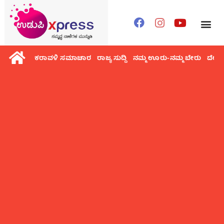
ಕರಾವಳಿ ಸಮಾಚಾರ
ರಾಜ್ಯ ಸುದ್ದಿ
ನಮ್ಮ ಊರು-ನಮ್ಮ ಬೇರು
ದೇಶ