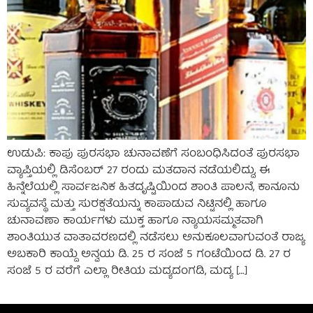
ಉಡುಪಿ: ಕಾಪು ಪುರಸಭಾ ಚುನಾವಣೆಗೆ ಸಂಬಂಧಿಸಿದಂತೆ ಪುರಸಭಾ
ವ್ಯಾಪ್ತಿಯಲ್ಲಿ ಡಿಸೆಂಬರ್ 27 ರಂದು ಮತದಾನ ನಡೆಯಲಿದ್ದು, ಈ
ಹಿನ್ನೆಲೆಯಲ್ಲಿ ಸಾರ್ವಜನಿಕ ಹಿತದೃಷ್ಟಿಯಿಂದ ಶಾಂತಿ ಪಾಲನೆ, ಕಾನೂನು
ಸುವ್ಯವಸ್ಥೆ ಮತ್ತು ಸುರಕ್ಷತೆಯನ್ನು ಕಾಪಾಡುವ ನಿಟ್ಟಿನಲ್ಲಿ ಹಾಗೂ
ಚುನಾವಣಾ ಕಾರ್ಯಗಳು ಮುಕ್ತ ಹಾಗೂ ನ್ಯಾಯಸಮ್ಮತವಾಗಿ
ಶಾಂತಿಯುತ ವಾತಾವರಣದಲ್ಲಿ ನಡೆಸಲು ಅನುಕೂಲವಾಗುವಂತೆ ರಾಜ್ಯ
ಅಬಕಾರಿ ಕಾಯ್ದೆ ಅನ್ವಯ ಡಿ. 25 ರ ಸಂಜೆ 5 ಗಂಟೆಯಿಂದ ಡಿ. 27 ರ
ಸಂಜೆ 5 ರ ವರೆಗೆ ಎಲ್ಲಾ ರೀತಿಯ ಮದ್ಯದಂಗಡಿ, ಮದ್ಯ […]