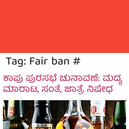
Tag:
Fair ban #
ಕಾಪು ಪುರಸಭೆ ಚುನಾವಣೆ: ಮದ್ಯ
ಮಾರಾಟ, ಸಂತೆ, ಜಾತ್ರೆ ನಿಷೇಧ