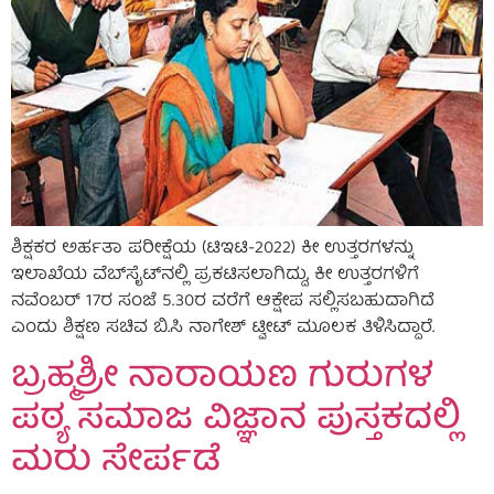
ಶಿಕ್ಷಕರ ಅರ್ಹತಾ ಪರೀಕ್ಷೆಯ (ಟಿಇಟಿ-2022) ಕೀ ಉತ್ತರಗಳನ್ನು
ಇಲಾಖೆಯ ವೆಬ್‌ಸೈಟ್‌ನಲ್ಲಿ ಪ್ರಕಟಿಸಲಾಗಿದ್ದು, ಕೀ ಉತ್ತರಗಳಿಗೆ
ನವೆಂಬರ್ 17ರ ಸಂಜೆ 5.30ರ ವರೆಗೆ ಆಕ್ಷೇಪ ಸಲ್ಲಿಸಬಹುದಾಗಿದೆ
ಎಂದು ಶಿಕ್ಷಣ ಸಚಿವ ಬಿ.ಸಿ ನಾಗೇಶ್ ಟ್ವೀಟ್ ಮೂಲಕ ತಿಳಿಸಿದ್ದಾರೆ.
ಬ್ರಹ್ಮಶ್ರೀ ನಾರಾಯಣ ಗುರುಗಳ
ಪಠ್ಯ ಸಮಾಜ ವಿಜ್ಞಾನ ಪುಸ್ತಕದಲ್ಲಿ
ಮರು ಸೇರ್ಪಡೆ