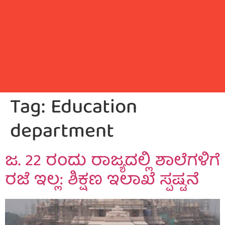
Tag:
Education
department
ಜ. 22 ರಂದು ರಾಜ್ಯದಲ್ಲಿ ಶಾಲೆಗಳಿಗೆ
ರಜೆ ಇಲ್ಲ: ಶಿಕ್ಷಣ ಇಲಾಖೆ ಸ್ಪಷ್ಟನೆ