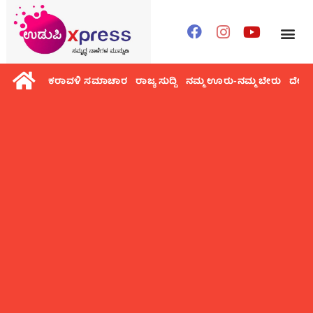
ಕರಾವಳಿ ಸಮಾಚಾರ
ರಾಜ್ಯ ಸುದ್ದಿ
ನಮ್ಮ ಊರು-ನಮ್ಮ ಬೇರು
ದೇಶ