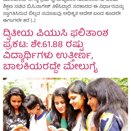
ಶಿಕ್ಷಣ ಸಚಿವ ಬಿ.ಸಿ.ನಾಗೇಶ್ ತಿಳಿಸಿದ್ದಾರೆ. ಸರಕಾರದ ಈ ನಿರ್ಧಾರವನ್ನು
ಸ್ವಾಗತಿಸಿರುವ ಬಿಲ್ಲವ ಸಮಾಜವು ಅಧಿಕೃತ ಆದೇಶ ಬಂದ ಕೂಡಲೇ
ಈಗಾಗಲೇ ಕರೆ […]
ದ್ವಿತೀಯ ಪಿಯುಸಿ ಫಲಿತಾಂಶ
ಪ್ರಕಟ: ಶೇ.61.88 ರಷ್ಟು
ವಿದ್ಯಾರ್ಥಿಗಳು ಉತ್ತೀರ್ಣ,
ಬಾಲಕಿಯರದ್ದೇ ಮೇಲುಗೈ