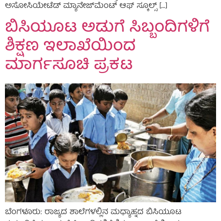
ಅಸೋಸಿಯೇಟೆಡ್ ಮ್ಯಾನೇಜ್‌ಮೆಂಟ್ ಆಫ್ ಸ್ಕೂಲ್ಸ್ […]
ಬಿಸಿಯೂಟ ಅಡುಗೆ ಸಿಬ್ಬಂದಿಗಳಿಗೆ
ಶಿಕ್ಷಣ ಇಲಾಖೆಯಿಂದ
ಮಾರ್ಗಸೂಚಿ ಪ್ರಕಟ
ಬೆಂಗಳೂರು: ರಾಜ್ಯದ ಶಾಲೆಗಳಲ್ಲಿನ ಮಧ್ಯಾಹ್ನದ ಬಿಸಿಯೂಟ