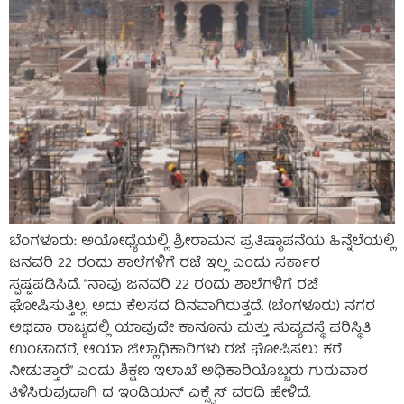
ಬೆಂಗಳೂರು: ಅಯೋಧ್ಯೆಯಲ್ಲಿ ಶ್ರೀರಾಮನ ಪ್ರತಿಷ್ಠಾಪನೆಯ ಹಿನ್ನೆಲೆಯಲ್ಲಿ
ಜನವರಿ 22 ರಂದು ಶಾಲೆಗಳಿಗೆ ರಜೆ ಇಲ್ಲ ಎಂದು ಸರ್ಕಾರ
ಸ್ಪಷ್ಟಪಡಿಸಿದೆ. “ನಾವು ಜನವರಿ 22 ರಂದು ಶಾಲೆಗಳಿಗೆ ರಜೆ
ಘೋಷಿಸುತ್ತಿಲ್ಲ. ಅದು ಕೆಲಸದ ದಿನವಾಗಿರುತ್ತದೆ. (ಬೆಂಗಳೂರು) ನಗರ
ಅಥವಾ ರಾಜ್ಯದಲ್ಲಿ ಯಾವುದೇ ಕಾನೂನು ಮತ್ತು ಸುವ್ಯವಸ್ಥೆ ಪರಿಸ್ಥಿತಿ
ಉಂಟಾದರೆ, ಆಯಾ ಜಿಲ್ಲಾಧಿಕಾರಿಗಳು ರಜೆ ಘೋಷಿಸಲು ಕರೆ
ನೀಡುತ್ತಾರೆ” ಎಂದು ಶಿಕ್ಷಣ ಇಲಾಖೆ ಅಧಿಕಾರಿಯೊಬ್ಬರು ಗುರುವಾರ
ತಿಳಿಸಿರುವುದಾಗಿ ದ ಇಂಡಿಯನ್ ಎಕ್ಸ್ಪ್ರೆಸ್ ವರದಿ ಹೇಳಿದೆ.