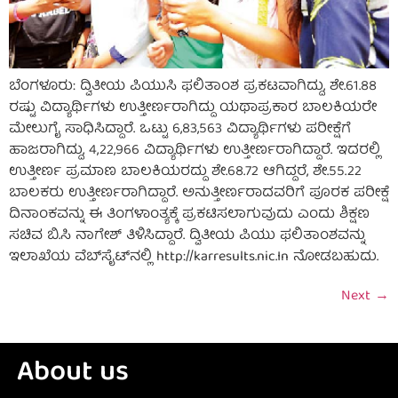
ಬೆಂಗಳೂರು: ದ್ವಿತೀಯ ಪಿಯುಸಿ ಫಲಿತಾಂಶ ಪ್ರಕಟವಾಗಿದ್ದು, ಶೇ.61.88
ರಷ್ಟು ವಿದ್ಯಾರ್ಥಿಗಳು ಉತ್ತೀರ್ಣರಾಗಿದ್ದು ಯಥಾಪ್ರಕಾರ ಬಾಲಕಿಯರೇ
ಮೇಲುಗೈ ಸಾಧಿಸಿದ್ದಾರೆ. ಒಟ್ಟು 6,83,563 ವಿದ್ಯಾರ್ಥಿಗಳು ಪರೀಕ್ಷೆಗೆ
ಹಾಜರಾಗಿದ್ದು, 4,22,966 ವಿದ್ಯಾರ್ಥಿಗಳು ಉತ್ತೀರ್ಣರಾಗಿದ್ದಾರೆ. ಇದರಲ್ಲಿ
ಉತ್ತೀರ್ಣ ಪ್ರಮಾಣ ಬಾಲಕಿಯರದ್ದು ಶೇ.68.72 ಆಗಿದ್ದರೆ, ಶೇ.55.22
ಬಾಲಕರು ಉತ್ತೀರ್ಣರಾಗಿದ್ದಾರೆ. ಅನುತ್ತೀರ್ಣರಾದವರಿಗೆ ಪೂರಕ ಪರೀಕ್ಷೆ
ದಿನಾಂಕವನ್ನು ಈ ತಿಂಗಳಾಂತ್ಯಕ್ಕೆ ಪ್ರಕಟಿಸಲಾಗುವುದು ಎಂದು ಶಿಕ್ಷಣ
ಸಚಿವ ಬಿ.ಸಿ ನಾಗೇಶ್ ತಿಳಿಸಿದ್ದಾರೆ. ದ್ವಿತೀಯ ಪಿಯು ಫಲಿತಾಂಶವನ್ನು
ಇಲಾಖೆಯ ವೆಬ್‌ಸೈಟ್‌‌ನಲ್ಲಿ http://karresults.nic.In ನೋಡಬಹುದು.
Next
→
About us