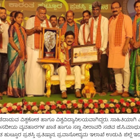
ಡುವ ವಿಶ್ವಕೋಶ ಹಾಗೂ ವಿಶ್ವವಿದ್ಯಾನಿಲಯವಾಗಿದ್ದರು. ಸಾಹಿತಿಯಾಗಿ ಎಲ್ಲಾ 
ಂಸದೀಯ ವ್ಯವಹಾರಗಳ ಖಾತೆ ಹಾಗೂ ಸಣ್ಣ ನೀರಾವರಿ ಸಚಿವ ಜೆ.ಸಿ.ಮಾಧುಸ
ಹುಟ್ಟೂರ ಪ್ರಶಸ್ತಿ ಪ್ರತಿಷ್ಠಾನ, ಪ್ರವಾಸೋದ್ಯಮ ಇಲಾಖೆ ಉಡುಪಿ ಜಿಲ್