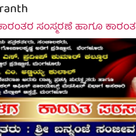
ranth
ು ಕಾರಂತರ ಸಂಸ್ಮರಣೆ ಹಾಗೂ ಕಾರಂ