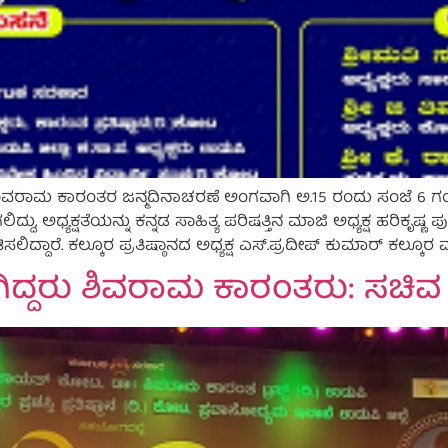
ರಾಮ ಕಾರಂತರ ಜನ್ಮದಿನಾಚರಣೆ ಅಂಗವಾಗಿ ಅ.15 ರಂದು ಸಂಜೆ 6 ಗಂಟೆ
 ಅಧ್ಯಕ್ಷತೆಯನ್ನು ಕನ್ನಡ ಸಾಹಿತ್ಯ ಪರಿಷತ್ತಿನ ಮಾಜಿ ಅಧ್ಯಕ್ಷ ಹರಿಕೃಷ್ಣ ಪ
ರೆ. ಕಲ್ಕೂರ ಪ್ರತಿಷ್ಠಾನದ ಅಧ್ಯಕ್ಷ ಎಸ್.ಪ್ರದೀಪ್ ಕುಮಾರ್ ಕಲ್ಕೂರ ಮತ್ತ
ಿದ್ದರು ಶಿವರಾಮ ಕಾರಂತರು: ಸಚಿವ