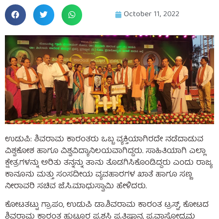
October 11, 2022
ಉಡುಪಿ: ಶಿವರಾಮ ಕಾರಂತರು ಒಬ್ಬ ವ್ಯಕ್ತಿಯಾಗಿರದೇ ನಡೆದಾಡುವ
ವಿಶ್ವಕೋಶ ಹಾಗೂ ವಿಶ್ವವಿದ್ಯಾನಿಲಯವಾಗಿದ್ದರು. ಸಾಹಿತಿಯಾಗಿ ಎಲ್ಲಾ
ಕ್ಷೇತ್ರಗಳನ್ನು ಅರಿತು ತನ್ನನ್ನು ತಾನು ತೊಡಗಿಸಿಕೊಂಡಿದ್ದರು ಎಂದು ರಾಜ್ಯ
ಕಾನೂನು ಮತ್ತು ಸಂಸದೀಯ ವ್ಯವಹಾರಗಳ ಖಾತೆ ಹಾಗೂ ಸಣ್ಣ
ನೀರಾವರಿ ಸಚಿವ ಜೆ.ಸಿ.ಮಾಧುಸ್ವಾಮಿ ಹೇಳಿದರು.
ಕೋಟತಟ್ಟು ಗ್ರಾಪಂ, ಉಡುಪಿ ಡಾ.ಶಿವರಾಮ ಕಾರಂತ ಟ್ರಸ್ಟ್, ಕೋಟದ
ಶಿವರಾಮ ಕಾರಂತ ಹುಟ್ಟೂರ ಪ್ರಶಸ್ತಿ ಪ್ರತಿಷ್ಠಾನ, ಪ್ರವಾಸೋದ್ಯಮ