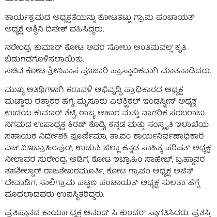
ಕಾರ್ಯಕ್ರಮದ ಅಧ್ಯಕ್ಷತೆಯನ್ನು ಕೋಟತಟ್ಟು ಗ್ರಾಮ ಪಂಚಾಯತ್
ಅಧ್ಯಕ್ಷೆ ಅಶ್ವಿನಿ ದಿನೇಶ್ ವಹಿಸಿದ್ದರು.
ನರೇಂದ್ರ ಕುಮಾರ್ ಕೋಟ ಅವರ ‘ಸೋಲು ಅಂತಿಮವಲ್ಲ’ ಕೃತಿ
ಬಿಡುಗಡೆಗೊಳಿಸಲಾಯಿತು.
ಸಚಿವ ಕೋಟ ಶ್ರೀನಿವಾಸ ಪೂಜಾರಿ ಪ್ರಾಸ್ತಾವಿಕವಾಗಿ ಮಾತನಾಡಿದರು.
ಮುಖ್ಯ ಅತಿಥಿಗಳಾಗಿ ಕರಾವಳಿ ಅಭಿವೃದ್ಧಿ ಪ್ರಾಧಿಕಾರದ ಅಧ್ಯಕ್ಷ
ಮಟ್ಟಾರು ರತ್ನಾಕರ ಹೆಗ್ಡೆ, ಮೈಸೂರು ಎಲೆಕ್ಟ್ರಿಕಲ್ ಇಂಡಸ್ಟ್ರೀಸ್ ಅಧ್ಯಕ್ಷ
ಉದಯ ಕುಮಾರ್ ಶೆಟ್ಟಿ, ರಾಜ್ಯ ಆಹಾರ ಮತ್ತು ನಾಗರಿಕ ಸರಬರಾಜು
ನಿಗಮದ ಉಪಾಧ್ಯಕ್ಷ ಕಿರಣ್ ಕೊಡ್ಗಿ, ಕನ್ನಡ ಮತ್ತು ಸಂಸ್ಕೃತಿ ಇಲಾಖೆಯ
ಸಹಾಯಕ ನಿರ್ದೇಶಕಿ ಪೂರ್ಣಿಮಾ, ತಾ.ಪಂ ಕಾರ್ಯನಿರ್ವಣಾಧಿಕಾರಿ
ಎಚ್.ವಿ.ಇಬ್ರಾಹಿಂಪುರ್, ಉಡುಪಿ ಜಿಲ್ಲಾ ಕನ್ನಡ ಸಾಹಿತ್ಯ ಪರಿಷತ್ ಅಧ್ಯಕ್ಷ
ನೀಲಾವರ ಸುರೇಂದ್ರ ಅಡಿಗ, ಕೋಟ ಇಬ್ರಾಹಿಂ ಸಾಹೇಬ್, ಬ್ರಹ್ಮಾವರ
ತಹಶೀಲ್ದಾರ್ ರಾಜಶೇಖರಮೂರ್ತಿ, ಕೋಟ ಗ್ರಾಪಂ ಅಧ್ಯಕ್ಷ ಅಜಿತ್
ದೇವಾಡಿಗ, ಸಾಲಿಗ್ರಾಮ ಪಟ್ಟಣ ಪಂಚಾಯತ್ ಅಧ್ಯಕ್ಷ ಸುಲತಾ ಹೆಗ್ಡೆ
ಮೊದಲಾದವರು ಉಪಸ್ಥಿತರಿದ್ದರು.
ಪ್ರತಿಷ್ಠಾನದ ಕಾರ್ಯಾಧ್ಯಕ್ಷ ಆನಂದ್ ಸಿ ಕುಂದರ್ ಸ್ವಾಗತಿಸಿದರು. ಪ್ರಶಸ್ತಿ