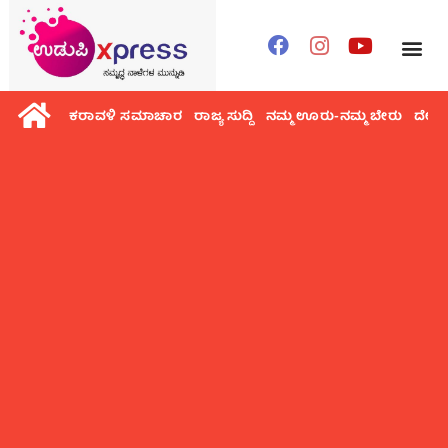
ಕರಾವಳಿ ಸಮಾಚಾರ
ರಾಜ್ಯ ಸುದ್ದಿ
ನಮ್ಮ ಊರು-ನಮ್ಮ ಬೇರು
ದೇಶ