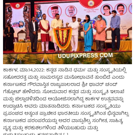
ಕಾರ್ಕಳ, ಮಾ.14,2022: ಕನ್ನಡ ನಾಡಿನ ಧರ್ಮ ಮತ್ತು ಸಂಸ್ಕೃತಿಯಲ್ಲಿ
ಸಹೋದರತ್ವ ಮತ್ತು ಸಾಮರಸ್ಯದ ಮನೋಭಾವನೆ ತುಂಬಿದೆ ಎಂದು
ಕರ್ನಾಟಕದ ಗೌರವಾನ್ವಿತ ರಾಜ್ಯಪಾಲರಾದ ಶ್ರೀ ಥಾವರ್ ಚಂದ್
ಗೆಹ್ಲೋಟ್ ಹೇಳಿದರು. ಸೋಮವಾರ ಕನ್ನಡ ಮತ್ತು ಸಂಸ್ಕೃತಿ ಇಲಾಖೆ
ಮತ್ತು ಜಿಲ್ಲಾಡಳಿತದಿಂದ ಆಯೋಜಿಸಲಾಗಿದ್ದ ಕಾರ್ಕಳ ಉತ್ಸವವನ್ನು
ಉದ್ಘಾಟಿಸಿ ಅವರು ಮಾತನಾಡಿದರು. ಕರ್ನಾಟಕದ ಸಂಸ್ಕೃತಿಯು
ಪ್ರಪಂಚದ ಅತ್ಯಂತ ಪ್ರಾಚೀನ ಭಾರತೀಯ ಸಂಸ್ಕೃತಿಗಿಂತ ಭಿನ್ನವಾಗಿಲ್ಲ.
ಕರ್ನಾಟಕದ ಪರಂಪರೆಯನ್ನು ಅದರ ವಾಸ್ತುಶಿಲ್ಪ, ಸಂಗೀತ, ಸಾಹಿತ್ಯ,
ನೃತ್ಯ ಮತ್ತು ಕರಕುಶಲಗಳಿಂದ ತಿಳಿಯಬಹುದು ಮತ್ತು