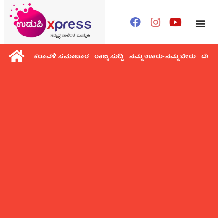
ಕರಾವಳಿ ಸಮಾಚಾರ
ರಾಜ್ಯ ಸುದ್ದಿ
ನಮ್ಮ ಊರು-ನಮ್ಮ ಬೇರು
ದೇಶ