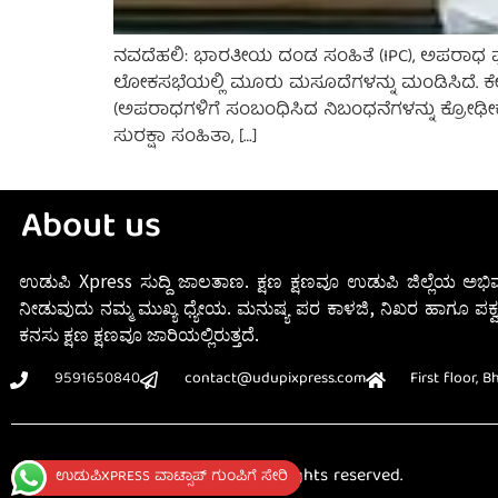
ನವದೆಹಲಿ: ಭಾರತೀಯ ದಂಡ ಸಂಹಿತೆ (IPC), ಅಪರಾಧ ಪ್ರಕ
ಲೋಕಸಭೆಯಲ್ಲಿ ಮೂರು ಮಸೂದೆಗಳನ್ನು ಮಂಡಿಸಿದೆ. ಕ
(ಅಪರಾಧಗಳಿಗೆ ಸಂಬಂಧಿಸಿದ ನಿಬಂಧನೆಗಳನ್ನು ಕ್ರೋಢೀ
ಸುರಕ್ಷಾ ಸಂಹಿತಾ, […]
About us
ಉಡುಪಿ Xpress ಸುದ್ದಿ ಜಾಲತಾಣ. ಕ್ಷಣ ಕ್ಷಣವೂ ಉಡುಪಿ ಜಿಲ್ಲೆಯ ಅಭಿವ
ನೀಡುವುದು ನಮ್ಮ ಮುಖ್ಯ ಧ್ಯೇಯ. ಮನುಷ್ಯ ಪರ ಕಾಳಜಿ, ನಿಖರ ಹಾಗೂ ಪಕ್ವ
ಕನಸು ಕ್ಷಣ ಕ್ಷಣವೂ ಜಾರಿಯಲ್ಲಿರುತ್ತದೆ.
9591650840
contact@udupixpress.com
First floor, 
Udupixpress © Copyright 2020. All rights reserved.
ಉಡುಪಿXPRESS ವಾಟ್ಸಾಪ್ ಗುಂಪಿಗೆ ಸೇರಿ