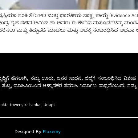
್ರಿಯಾ ಸಂಹಿತೆ (CrPC) ಮತ್ತು ಭಾರತೀಯ ಸಾಕ್ಷ್ಯ ಕಾಯ್ದೆ (Evidence 
ೇಂದ್ರ ಗೃಹ ಸಚಿವ ಅಮಿತ್ ಶಾ ಅವರು ಈ ಕೆಳಗಿನ ಮಸೂದೆಗಳನ್ನು ಮಂಡ
ಕರಿಸಲು ಮತ್ತು ತಿದ್ದುಪಡಿ ಮಾಡಲು ಮತ್ತು ಅದಕ್ಕೆ ಸಂಬಂಧಿಸಿದ ಅಥವ
ೃದ್ಧಿಗೆ ಹೆಗಲಾಗಿ, ನಮ್ಮ ಊರು, ಜನರ ಸಾಧನೆ, ಜಿಲ್ಲೆಗೆ ಸಂಬಂಧಿಸಿದ ವಿಶ
 ಸುದ್ದಿ, ಮಾಹಿತಿಯಿಂದ ಆಹ್ಲಾದಕರ ಸಮಾಜ ನಿರ್ಮಾಣ ಸಾಧ್ಯವೆಂಬುದು ನಮ್ಮ ನ
Bhakta towers, kalsanka , Udupi.
Designed By
Fluxemy