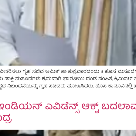
ನು ನವೀಕರಿಸಲು ಗೃಹ ಸಚಿವ ಅಮಿತ್ ಶಾ ಶುಕ್ರವಾರದಂದು 3 ಹೊಸ ಮಸೂದ
ಸಾಕ್ಷಿ ಮಸೂದೆಗಳು ಕ್ರಮವಾಗಿ ಭಾರತೀಯ ದಂಡ ಸಂಹಿತೆ, ಕ್ರಿಮಿನಲ್ ಪ
ತ್ವದ ನಿಬಂಧನೆಯನ್ನು ಗೃಹ ಸಚಿವರು ಘೋಷಿಸಿದರು. ಹೊಸ ಕಾನೂನಿನಲ್ಲ
್ತು ಇಂಡಿಯನ್ ಎವಿಡೆನ್ಸ್ ಆಕ್ಟ್ ಬದ
ದ್ರ