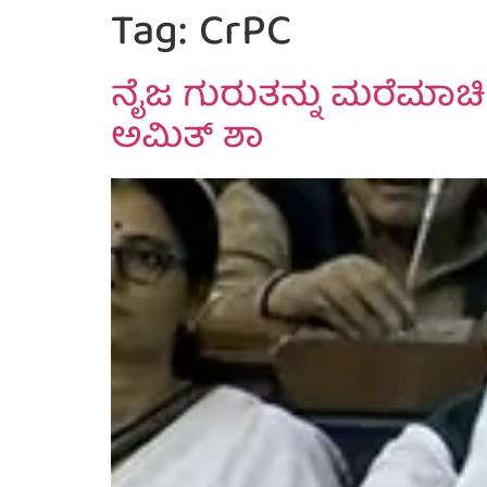
Tag:
CrPC
ನೈಜ ಗುರುತನ್ನು ಮರೆಮಾಚಿ
ಅಮಿತ್ ಶಾ