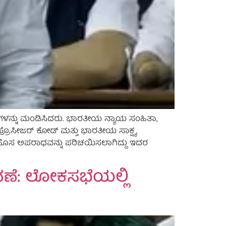
ೆಗಳನ್ನು ಮಂಡಿಸಿದರು. ಭಾರತೀಯ ನ್ಯಾಯ ಸಂಹಿತಾ,
್ರೊಸೀಜರ್ ಕೋಡ್ ಮತ್ತು ಭಾರತೀಯ ಸಾಕ್ಷ್ಯ
ಿ ಹೊಸ ಅಪರಾಧವನ್ನು ಪರಿಚಯಿಸಲಾಗಿದ್ದು ಇದರ
ಲಾವಣೆ: ಲೋಕಸಭೆಯಲ್ಲಿ