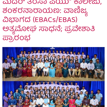
ಮದರ್ ತೆರೆಸಾ ಪಿಯು* ಕಾಲೇಜು,
ಶಂಕರನಾರಾಯಣ: ವಾಣಿಜ್ಯ
ವಿಭಾಗದ (EBACs/EBAS)
ಅತ್ಯಮೋಘ ಸಾಧನೆ; ಪ್ರವೇಶಾತಿ
ಪ್ರಾರಂಭ