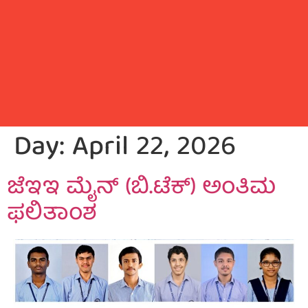
Day:
April 22, 2026
ಜೆಇಇ ಮೈನ್ (ಬಿ.ಟೆಕ್) ಅಂತಿಮ
ಫಲಿತಾಂಶ