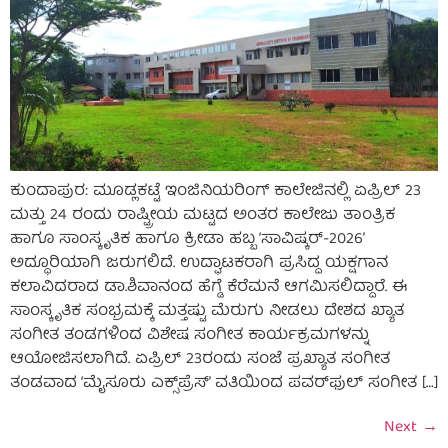
ಕುಂದಾಪುರ: ಮೂಡ್ಲಕಟ್ಟೆ ಇಂಜಿನಿಯರಿಂಗ್ ಕಾಲೇಜಿನಲ್ಲಿ ಏಪ್ರಿಲ್ 23
ಮತ್ತು 24 ರಂದು ರಾಷ್ಟ್ರೀಯ ಮಟ್ಟದ ಅಂತರ ಕಾಲೇಜು ತಾಂತ್ರಿಕ
ಹಾಗೂ ಸಾಂಸ್ಕೃತಿಕ ಹಾಗೂ ಕ್ರೀಡಾ ಹಬ್ಬ ‘ಸಾವಿಷ್ಕರ್-2026’
ಅದ್ಧೂರಿಯಾಗಿ ಜರುಗಲಿದೆ. ಉದ್ಘಾಟಕರಾಗಿ ಪ್ರಸಿದ್ದ ಯಕ್ಷಗಾನ
ಕಲಾವಿದರಾದ ಡಾ.ಶಿವಾನಂದ ಹೆಗ್ಡೆ ಕೆರೆಮನೆ ಆಗಮಿಸಲಿದ್ದಾರೆ. ಈ
ಸಾಂಸ್ಕೃತಿಕ ಸಂಭ್ರಮಕ್ಕೆ ಮತ್ತಷ್ಟು ಮೆರುಗು ನೀಡಲು ದೇಶದ ಖ್ಯಾತ
ಸಂಗೀತ ತಂಡಗಳಿಂದ ವಿಶೇಷ ಸಂಗೀತ ಕಾರ್ಯಕ್ರಮಗಳನ್ನು
ಆಯೋಜಿಸಲಾಗಿದೆ. ಏಪ್ರಿಲ್ 23ರಂದು ಸಂಜೆ ಪ್ರಖ್ಯಾತ ಸಂಗೀತ
ತಂಡವಾದ ‘ಮೈಸೂರು ಎಕ್ಸ್‌ಪ್ರೆಸ್’ ವತಿಯಿಂದ ಪವರ್‌ಫುಲ್ ಸಂಗೀತ […]
Next
→