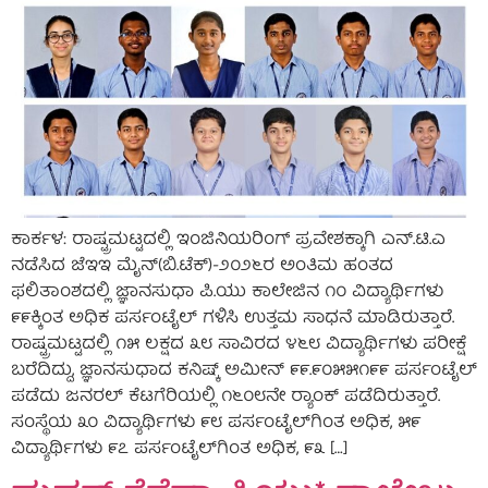
ಕಾರ್ಕಳ: ರಾಷ್ಟ್ರಮಟ್ಟದಲ್ಲಿ ಇಂಜಿನಿಯರಿಂಗ್ ಪ್ರವೇಶಕ್ಕಾಗಿ ಎನ್.ಟಿ.ಎ
ನಡೆಸಿದ ಜೆಇಇ ಮೈನ್(ಬಿ.ಟೆಕ್)-೨೦೨೬ರ ಅಂತಿಮ ಹಂತದ
ಫಲಿತಾಂಶದಲ್ಲಿ ಜ್ಞಾನಸುಧಾ ಪಿ.ಯು ಕಾಲೇಜಿನ ೧೦ ವಿದ್ಯಾರ್ಥಿಗಳು
೯೯ಕ್ಕಿಂತ ಅಧಿಕ ಪರ್ಸಂಟೈಲ್ ಗಳಿಸಿ ಉತ್ತಮ ಸಾಧನೆ ಮಾಡಿರುತ್ತಾರೆ.
ರಾಷ್ಟ್ರಮಟ್ಟದಲ್ಲಿ ೧೫ ಲಕ್ಷದ ೩೮ ಸಾವಿರದ ೪೬೮ ವಿದ್ಯಾರ್ಥಿಗಳು ಪರೀಕ್ಷೆ
ಬರೆದಿದ್ದು, ಜ್ಞಾನಸುಧಾದ ಕನಿಷ್ಕ್ ಅಮೀನ್ ೯೯.೯೦೫೫೧೯೯ ಪರ್ಸಂಟೈಲ್
ಪಡೆದು ಜನರಲ್ ಕೆಟಗೆರಿಯಲ್ಲಿ ೧೬೦೮ನೇ ರ‍್ಯಾಂಕ್ ಪಡೆದಿರುತ್ತಾರೆ.
ಸಂಸ್ಥೆಯ ೩೦ ವಿದ್ಯಾರ್ಥಿಗಳು ೯೮ ಪರ್ಸಂಟೈಲ್‌ಗಿಂತ ಅಧಿಕ, ೫೯
ವಿದ್ಯಾರ್ಥಿಗಳು ೯೭ ಪರ್ಸಂಟೈಲ್‌ಗಿಂತ ಅಧಿಕ, ೯೩ […]