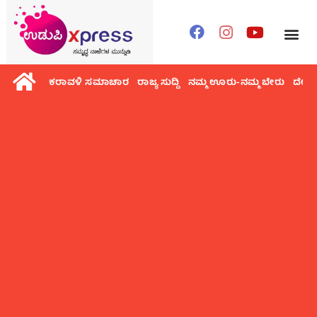
ಕರಾವಳಿ ಸಮಾಚಾರ
ರಾಜ್ಯ ಸುದ್ದಿ
ನಮ್ಮ ಊರು-ನಮ್ಮ ಬೇರು
ದೇಶ