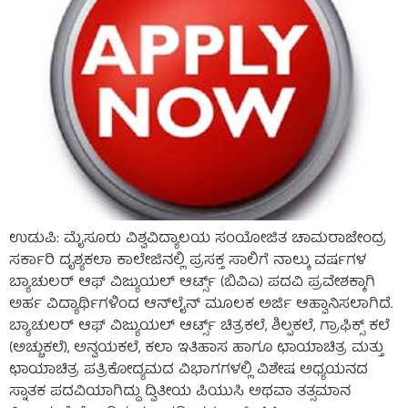
ಉಡುಪಿ: ಮೈಸೂರು ವಿಶ್ವವಿದ್ಯಾಲಯ ಸಂಯೋಜಿತ ಚಾಮರಾಜೇಂದ್ರ
ಸರ್ಕಾರಿ ದೃಶ್ಯಕಲಾ ಕಾಲೇಜಿನಲ್ಲಿ ಪ್ರಸಕ್ತ ಸಾಲಿಗೆ ನಾಲ್ಕು ವರ್ಷಗಳ
ಬ್ಯಾಚುಲರ್ ಆಫ್ ವಿಜ್ಯುಯಲ್ ಆರ್ಟ್ಸ್ (ಬಿವಿಎ) ಪದವಿ ಪ್ರವೇಶಕ್ಕಾಗಿ
ಅರ್ಹ ವಿದ್ಯಾರ್ಥಿಗಳಿಂದ ಆನ್‌ಲೈನ್ ಮೂಲಕ ಅರ್ಜಿ ಆಹ್ವಾನಿಸಲಾಗಿದೆ.
ಬ್ಯಾಚುಲರ್ ಆಫ್ ವಿಜ್ಯುಯಲ್ ಆರ್ಟ್ಸ್ ಚಿತ್ರಕಲೆ, ಶಿಲ್ಪಕಲೆ, ಗ್ರಾಫಿಕ್ಸ್ ಕಲೆ
(ಅಚ್ಚುಕಲೆ), ಅನ್ವಯಕಲೆ, ಕಲಾ ಇತಿಹಾಸ ಹಾಗೂ ಛಾಯಾಚಿತ್ರ ಮತ್ತು
ಛಾಯಾಚಿತ್ರ ಪತ್ರಿಕೋದ್ಯಮದ ವಿಭಾಗಗಳಲ್ಲಿ ವಿಶೇಷ ಅಧ್ಯಯನದ
ಸ್ನಾತಕ ಪದವಿಯಾಗಿದ್ದು ದ್ವಿತೀಯ ಪಿಯುಸಿ ಅಥವಾ ತತ್ಸಮಾನ