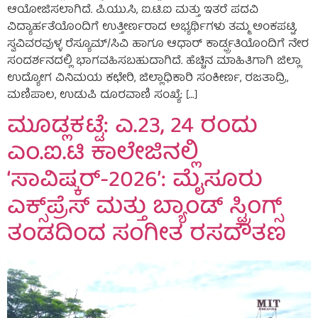
ಆಯೋಜಿಸಲಾಗಿದೆ. ಪಿ.ಯು.ಸಿ, ಐ.ಟಿ.ಐ ಮತ್ತು ಇತರೆ ಪದವಿ
ವಿದ್ಯಾರ್ಹತೆಯೊಂದಿಗೆ ಉತ್ತೀರ್ಣರಾದ ಅಭ್ಯರ್ಥಿಗಳು ತಮ್ಮ ಅಂಕಪಟ್ಟಿ,
ಸ್ವವಿವರವುಳ್ಳ ರೆಸ್ಯೂಮ್/ಸಿವಿ ಹಾಗೂ ಆಧಾರ್ ಕಾರ್ಡ್ಪ್ರತಿಯೊಂದಿಗೆ ನೇರ
ಸಂದರ್ಶನದಲ್ಲಿ ಭಾಗವಹಿಸಬಹುದಾಗಿದೆ. ಹೆಚ್ಚಿನ ಮಾಹಿತಿಗಾಗಿ ಜಿಲ್ಲಾ
ಉದ್ಯೋಗ ವಿನಿಮಯ ಕಛೇರಿ, ಜಿಲ್ಲಾಧಿಕಾರಿ ಸಂಕೀರ್ಣ, ರಜತಾದ್ರಿ,
ಮಣಿಪಾಲ, ಉಡುಪಿ ದೂರವಾಣಿ ಸಂಖ್ಯೆ: […]
ಮೂಡ್ಲಕಟ್ಟೆ: ಎ.23, 24 ರಂದು
ಎಂ.ಐ.ಟಿ ಕಾಲೇಜಿನಲ್ಲಿ
‘ಸಾವಿಷ್ಕರ್-2026’: ಮೈಸೂರು
ಎಕ್ಸ್‌ಪ್ರೆಸ್ ಮತ್ತು ಬ್ಯಾಂಡ್ ಸ್ಟ್ರಿಂಗ್ಸ್
ತಂಡದಿಂದ ಸಂಗೀತ ರಸದೌತಣ