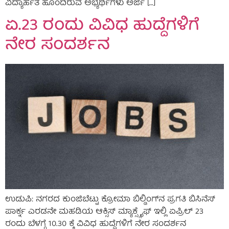
ವಿದ್ಯಾರ್ಹತೆ ಹೊಂದಿರುವ ಅಭ್ಯರ್ಥಿಗಳು ಅರ್ಜಿ […]
ಏ.23 ರಂದು ವಿವಿಧ ಹುದ್ದೆಗಳಿಗೆ
ನೇರ ಸಂದರ್ಶನ
ಉಡುಪಿ: ನಗರದ ಕುಂಜಿಬೆಟ್ಟು ಕ್ರೋಮಾ ಬಿಲ್ಡಿಂಗ್‌ನ ಪ್ರಗತಿ ಬಿಸಿನೆಸ್
ಪಾರ್ಕ್ನ ಎರಡನೇ ಮಹಡಿಯ ಆಕ್ಸಿಸ್ ಮ್ಯಾಕ್ಸ್ಲೈಫ್ ಇಲ್ಲಿ ಏಪ್ರಿಲ್ 23
ರಂದು ಬೆಳಗ್ಗೆ 10.30 ಕ್ಕೆ ವಿವಿಧ ಹುದ್ದೆಗಳಿಗೆ ನೇರ ಸಂದರ್ಶನ