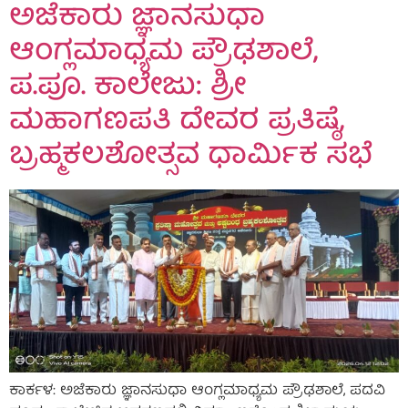
ಅಜೆಕಾರು ಜ್ಞಾನಸುಧಾ
ಆಂಗ್ಲಮಾಧ್ಯಮ ಪ್ರೌಢಶಾಲೆ,
ಪ.ಪೂ. ಕಾಲೇಜು: ಶ್ರೀ
ಮಹಾಗಣಪತಿ ದೇವರ ಪ್ರತಿಷ್ಠೆ,
ಬ್ರಹ್ಮಕಲಶೋತ್ಸವ ಧಾರ್ಮಿಕ ಸಭೆ
ಕಾರ್ಕಳ: ಅಜೆಕಾರು ಜ್ಞಾನಸುಧಾ ಆಂಗ್ಲಮಾಧ್ಯಮ ಪ್ರೌಢಶಾಲೆ, ಪದವಿ