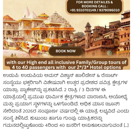
ಉಡುಪಿ: ಉಡುಪಿಯ ಅಮರ್ ವಿಶ್ವಾಸ್ ಹಾಲಿಡೇಸ್ & ರೆಸಾರ್ಟ್
ಸಂಸ್ಥೆಯು ಭಕ್ತರಿಗಾಗಿ ವಿಶೇಷವಾಗಿ ಉತ್ತರ ಪ್ರದೇಶದ ಪವಿತ್ರ ಕ್ಷೇತ್ರಗಳ
ಯಾತ್ರಾ ಪ್ಯಾಕೇಜ್‌ನ್ನು ಪ್ರಕಟಿಸಿದೆ. 2 ರಾತ್ರಿ / 3 ದಿನಗಳ ಈ
ಯಾತ್ರೆಯಲ್ಲಿ ಪ್ರಮುಖ ಧಾರ್ಮಿಕ ಕ್ಷೇತ್ರಗಳಾದ ವಾರಾಣಸಿ, ಅಯೋಧ್ಯೆ
ಮತ್ತು ಪ್ರಯಾಗ ಸ್ಥಳಗಳನ್ನು ಒಳಗೊಂಡಿದೆ. ಅಧಿಕ ಮಾಸ (ಜೂನ್)
ಸೇರಿದಂತೆ 2026ರ ಸಂಪೂರ್ಣ ವರ್ಷದಲ್ಲಿ ಈ ಯಾತ್ರೆ ಲಭ್ಯವಿದೆ ಎಂದು
ಸಂಸ್ಥೆ ತಿಳಿಸಿದೆ. ಕುಟುಂಬ ಹಾಗೂ ಗುಂಪು ಯಾತ್ರಿಕರನ್ನು
ಗಮನದಲ್ಲಿಟ್ಟುಕೊಂಡು 4ರಿಂದ 40 ಜನರಿಗೆ ಅನುಕೂಲವಾಗುವಂತೆ […]