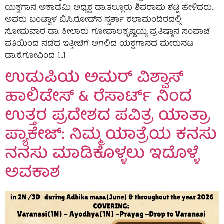
ಯಕ್ಷಗಾನ ಅಕಾಡೆಮಿ ಅಧ್ಯಕ್ಷ ಡಾ.ತಲ್ಲೂರು ಶಿವರಾಮ ಶೆಟ್ಟಿ ಹೇಳಿದರು.
ಅವರು ಬಂಟ್ವಾಳ ಬಿ.ಸಿ.ರೋಡ್‌ನ ಸ್ಪರ್ಶಾ ಕಲಾಮಂದಿರದಲ್ಲಿ
ಸೋಮವಾರ ಡಾ. ಕೀಲಾರು ಗೋಪಾಲಕೃಷ್ಣಯ್ಯ ಪ್ರತಿಷ್ಠಾನ ಸಂಪಾಜೆ
ವತಿಯಿಂದ ನಡೆದ ಇತ್ತೀಚಿಗೆ ಅಗಲಿದ ಯಕ್ಷಗಾನದ ಮೇರುನಟ
ಡಾ.ಕೆ.ಗೋವಿಂದ […]
ಉಡುಪಿಯ ಅಮರ್ ವಿಶ್ವಾಸ್
ಹಾಲಿಡೇಸ್ & ರೆಸಾರ್ಟ್ ನಿಂದ
ಉತ್ತರ ಪ್ರದೇಶದ ಪವಿತ್ರ ಯಾತ್ರಾ
ಪ್ಯಾಕೇಜ್‌: ನಿಮ್ಮ ಯಾತ್ರೆಯ ಕನಸು
ನನಸು ಮಾಡಿಕೊಳ್ಳಲು ಇದೊಳ್ಳೆ
ಅವಕಾಶ