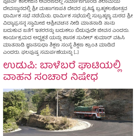
ಪೂರ್ವ ಕಾಲೇಜಿನ ಆವರಣದಲ್ಲಿ ನಿರ್ಮಾಣಗೊಂಡ ಶಿಲಾಮಯ
ದೇವಸ್ಥಾನದಲ್ಲಿ ಶ್ರೀ ಮಹಾಗಣಪತಿ ದೇವರ ಪ್ರತಿಷ್ಠೆ, ಬ್ರಹ್ಮಕಲಶೋತ್ಸವ
ಧಾರ್ಮಿಕ ಸಭೆ ನಡೆಯಿತು. ಧಾರ್ಮಿಕ ಸಭೆಯಲ್ಲಿ ಸುಬ್ರಹ್ಮಣ್ಯ ಮಠದ ಶ್ರೀ
ವಿದ್ಯಾಪ್ರಸನ್ನ ಸ್ವಾಮೀಜಿ ಆಶ್ರೀವಚನ ನೀಡಿ ಮಾತನಾಡಿ ತಾನು
ಬದುಕುವ ಜತೆಗೆ ಇತರರನ್ನು ಬದುಕಲು ಬಿಡುವುದೇ ಜೀವನ ಎಂದರು.
ಕಾರ್ಯಕ್ರಮದ ಅಧ್ಯಕ್ಷತೆ ಯನ್ನು ಶಾಸಕ ಸುನೀಲ್ ಕುಮಾರ್ ವಹಿಸಿ
ಮಾತನಾಡಿ ಜ್ಞಾನಸುಧಾ ಶಿಕ್ಷಣ ಸಂಸ್ಥೆ ಶಿಕ್ಷಣ ಕ್ರಾಂತಿ ಮಾಡಿದೆ
ಎಂದರು. ಫಲಪುಷ್ಪ ಸಮರ್ಪಣೆಯನ್ನು […]
ಉಡುಪಿ: ಬಾಳೆಬರೆ ಘಾಟಿಯಲ್ಲಿ
ವಾಹನ ಸಂಚಾರ ನಿಷೇಧ