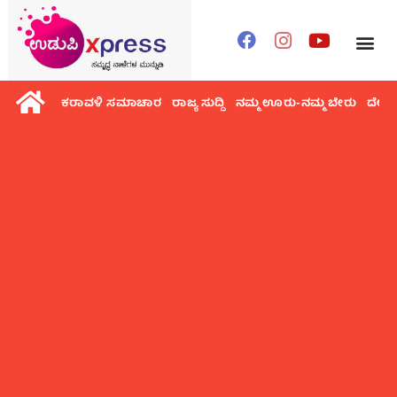
ಕರಾವಳಿ ಸಮಾಚಾರ
ರಾಜ್ಯ ಸುದ್ದಿ
ನಮ್ಮ ಊರು-ನಮ್ಮ ಬೇರು
ದೇಶ