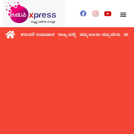
ಕರಾವಳಿ ಸಮಾಚಾರ
ರಾಜ್ಯ ಸುದ್ದಿ
ನಮ್ಮ ಊರು-ನಮ್ಮ ಬೇರು
ದೇಶ