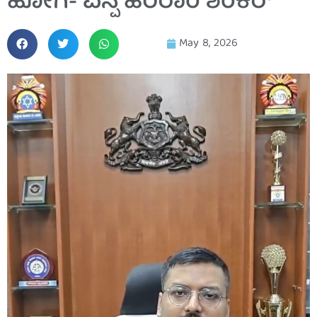
ಹೋಗಿ- ಎಸ್ಪಿ ಹರಿರಾಂ ಶಂಕರ್
May 8, 2026