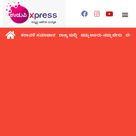
ಕರಾವಳಿ ಸಮಾಚಾರ
ರಾಜ್ಯ ಸುದ್ದಿ
ನಮ್ಮ ಊರು-ನಮ್ಮ ಬೇರು
ದೇಶ