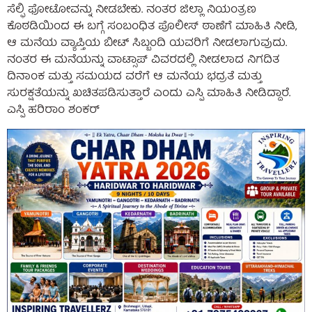
ಸೆಲ್ಫಿ ಫೋಟೋವನ್ನು ನೀಡಬೇಕು. ನಂತರ ಜಿಲ್ಲಾ ನಿಯಂತ್ರಣ
ಕೊಠಡಿಯಿಂದ ಈ ಬಗ್ಗೆ ಸಂಬಂಧಿತ ಪೊಲೀಸ್‌ ಠಾಣೆಗೆ ಮಾಹಿತಿ ನೀಡಿ,
ಆ ಮನೆಯ ವ್ಯಾಪ್ತಿಯ ಬೀಟ್‌ ಸಿಬ್ಬಂದಿ ಯವರಿಗೆ ನೀಡಲಾಗುವುದು.
ನಂತರ ಈ ಮನೆಯನ್ನು ವಾಟ್ಸಾಪ್ ವಿವರದಲ್ಲಿ ನೀಡಲಾದ ನಿಗದಿತ
ದಿನಾಂಕ ಮತ್ತು ಸಮಯದ ವರೆಗೆ ಆ ಮನೆಯ ಭದ್ರತೆ ಮತ್ತು
ಸುರಕ್ಷತೆಯನ್ನು ಖಚಿತಪಡಿಸುತ್ತಾರೆ ಎಂದು ಎಸ್ಪಿ ಮಾಹಿತಿ ನೀಡಿದ್ದಾರೆ.
ಎಸ್ಪಿ ಹರಿರಾಂ ಶಂಕರ್