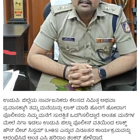
ಉಡುಪಿ: ಜಿಲ್ಲೆಯ ಸಾರ್ವಜನಿಕರು ಕೆಲಸದ ನಿಮಿತ್ತ ಅಥವಾ
ಪ್ರವಾಸಕ್ಕಾಗಿ ತಮ್ಮ ಮನೆಯನ್ನು ಲಾಕ್ ಮಾಡಿ ಹೊರಗೆ ಹೋದಾಗ
ಪೊಲೀಸರು ನಿಮ್ಮ ಮನೆಗೆ ಸುರಕ್ಷಿತೆ ಒದಗಿಸಲಿದ್ದಾರೆ. ಅಂತಹ ಮನೆಗಳ
ಮೇಲೆ ನಿಗಾ ಇಡಲು ಉಡುಪಿ ಜಿಲ್ಲಾ ಪೊಲೀಸ್‌ ವತಿಯಿಂದ ಲಾಕ್ಡ್
ಹೌಸ್ ಬೀಟ್ ಸಿಸ್ಟಮ್’ (LHBS) ಎನ್ನುವ ವಿನೂತನ ಕಾರ್ಯಕ್ರಮವನ್ನು
ಆರಂಭಿಸಿದೆ ಅಂತ ಎಸ್ಪಿ ಹರಿರಾಂ ಶಂಕರ್ ಹೇಳಿದ್ದಾರೆ.