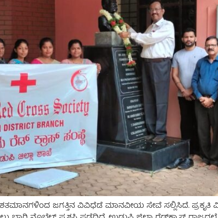
ಶತಮಾನಗಳಿಂದ ಜಗತ್ತಿನ ವಿವಿಧೆಡೆ ಮಾನವೀಯ ಸೇವೆ ಸಲ್ಲಿಸಿದೆ. ಪ್ರಕೃತಿ ವ