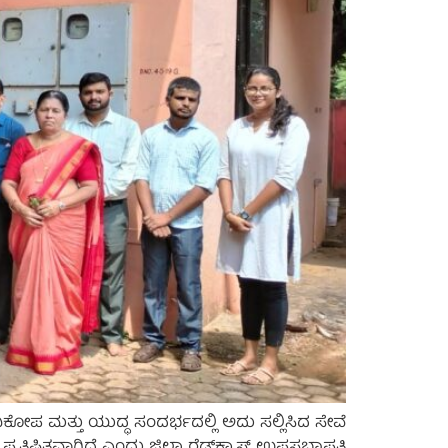
ಿಕೋಪ ಮತ್ತು ಯುದ್ಧ ಸಂದರ್ಭದಲ್ಲಿ ಅದು ಸಲ್ಲಿಸಿದ ಸೇವೆ