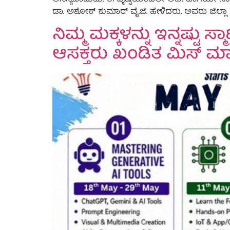
ಅನನ್ಯವಾದುದು. ಈ ದೃಷ್ಟಿಯಿಂದಲೇ ಅರ್ಹವಾಗಿಯೇ ನಾಲ್ಕು ಬಾ
ಡಾ. ಅಶೋಕ್ ಕುಮಾರ್ ವೈ.ಜಿ. ಹೇಳಿದರು. ಅವರು ಜಿಲ್ಲಾ ರೆಡ
ನಿಮ್ಮ ಮಕ್ಕಳನ್ನು ಇನ್ನಷ್ಟು
ಆಸಕ್ತರು ಖಂಡಿತ ಮಿಸ್ ಮಾ