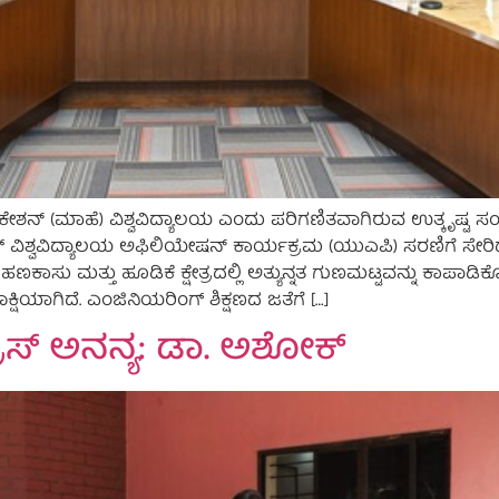
್‌ (ಮಾಹೆ) ವಿಶ್ವವಿದ್ಯಾಲಯ ಎಂದು ಪರಿಗಣಿತವಾಗಿರುವ ಉತ್ಕೃಷ್ಟ ಸಂಸ್
್ಟಿಟ್ಯೂಟ್ ವಿಶ್ವವಿದ್ಯಾಲಯ ಅಫಿಲಿಯೇಷನ್ ಕಾರ್ಯಕ್ರಮ (ಯುಎಪಿ) ಸರಣಿಗ
ಿ ಹಣಕಾಸು ಮತ್ತು ಹೂಡಿಕೆ ಕ್ಷೇತ್ರದಲ್ಲಿ ಅತ್ಯುನ್ನತ ಗುಣಮಟ್ಟವನ್ನು ಕಾಪಾಡಿಕೊ
್ಷಿಯಾಗಿದೆ. ಎಂಜಿನಿಯರಿಂಗ್ ಶಿಕ್ಷಣದ ಜತೆಗೆ […]
್ರಾಸ್ ಅನನ್ಯ: ಡಾ. ಅಶೋಕ್