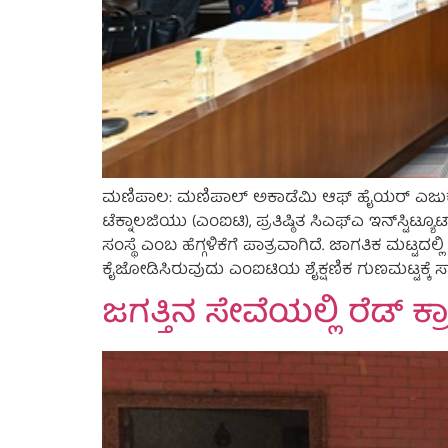
ಮಣಿಪಾಲ: ಮಣಿಪಾಲ್ ಅಕಾಡೆಮಿ ಆಫ್‌ ಹೈಯರ್‌ ಎಜುಕೇಶನ
ಟೆಕ್ನಾಲಜಿಯು (ಎಂಐಟಿ), ಪ್ರತಿಷ್ಠಿತ ಸಿಎಫ್‌ಎ ಇನ್‌ಸ
ಸಂಸ್ಥೆ ಎಂಬ ಹೆಗ್ಗಳಿಕೆಗೆ ಪಾತ್ರವಾಗಿದೆ. ಜಾಗತಿಕ ಮಟ್ಟದಲ್ಲ
ಕೈಜೋಡಿಸಿರುವುದು ಎಂಐಟಿಯ ಶೈಕ್ಷಣಿಕ ಗುಣಮಟ್ಟಕ್ಕೆ ಸಾಕ
ಜಗತ್ತಿನ ಸೇವೆಯಲ್ಲಿ ರೆಡ್ ಕ