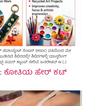
ಕಿಲ್ ಡೆವಲಪ್ಮೆಂಟ್ ಸೆಂಟರ್ (MSDC) ವತಿಯಿಂದ ಮೇ
ದೆ ಶಿಬಿರದಲ್ಲಿ? ಶಿಬಿರಗಳಲ್ಲಿ ‘ಮಾಸ್ಟರಿಂಗ್
ರಾಫ್ಟ್ ಸಮರ್ ಕ್ಯಾಂಪ್’ ಸೇರಿವೆ. ಜನರೇಟಿವ್ AI […]
ಯ: ಕೋತಿಯ ಹೇರ್ ಕಟ್