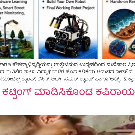
ಲತೆ ಹಾಗೂ ಕೌಶಲ್ಯಾಭಿವೃದ್ಧಿಯನ್ನು ಉತ್ತೇಜಿಸುವ ಉದ್ದೇಶದಿಂದ ಮಣಿಪಾಲ ಸ್
 ಈ ಶಿಬಿರ ಶಾಲಾ ವಿದ್ಯಾರ್ಥಿಗಳಿಗೆ ಹೊಸ ಕಲಿಕೆಯ ಅನುಭವ ನೀಡಲಿವೆ. ಏನೇನಿ
ನ್ ರೋಬೋಟಿಕ್ಸ್ ಕ್ಯಾಂಪ್’, ‘ರೆಸಿನ್ ಆರ್ಟ್ ಸಮರ್ ಕ್ಯಾಂಪ್’ ಹಾಗೂ ‘ಆರ್ಟ್ಸ್ & ಕ್
 ಕಟ್ಟಿಂಗ್ ಮಾಡಿಸಿಕೊಂಡ ಕಪಿರಾ