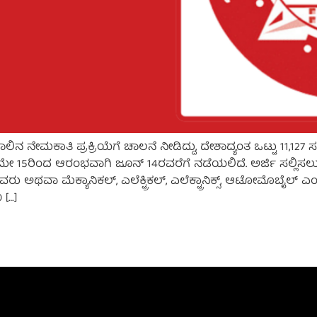
ನ ನೇಮಕಾತಿ ಪ್ರಕ್ರಿಯೆಗೆ ಚಾಲನೆ ನೀಡಿದ್ದು, ದೇಶಾದ್ಯಂತ ಒಟ್ಟು 11,1
ಯೆ ಮೇ 15ರಿಂದ ಆರಂಭವಾಗಿ ಜೂನ್ 14ರವರೆಗೆ ನಡೆಯಲಿದೆ. ಅರ್ಜಿ ಸಲ್ಲಿಸಲು 
ವರು ಅಥವಾ ಮೆಕ್ಯಾನಿಕಲ್, ಎಲೆಕ್ಟ್ರಿಕಲ್, ಎಲೆಕ್ಟ್ರಾನಿಕ್ಸ್, ಆಟೋಮೊಬೈಲ
 […]