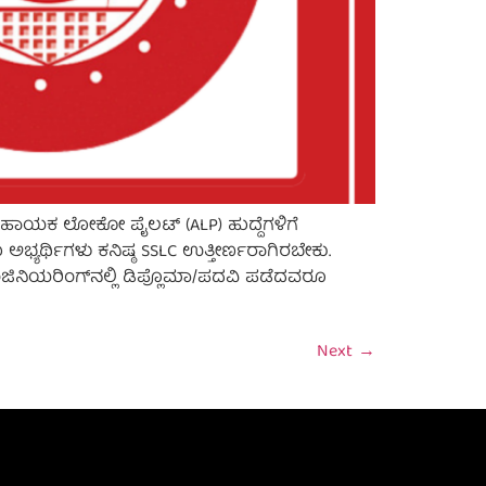
27 ಸಹಾಯಕ ಲೋಕೋ ಪೈಲಟ್ (ALP) ಹುದ್ದೆಗಳಿಗೆ
ಅಭ್ಯರ್ಥಿಗಳು ಕನಿಷ್ಠ SSLC ಉತ್ತೀರ್ಣರಾಗಿರಬೇಕು.
್ ಎಂಜಿನಿಯರಿಂಗ್‌ನಲ್ಲಿ ಡಿಪ್ಲೊಮಾ/ಪದವಿ ಪಡೆದವರೂ
Next
→