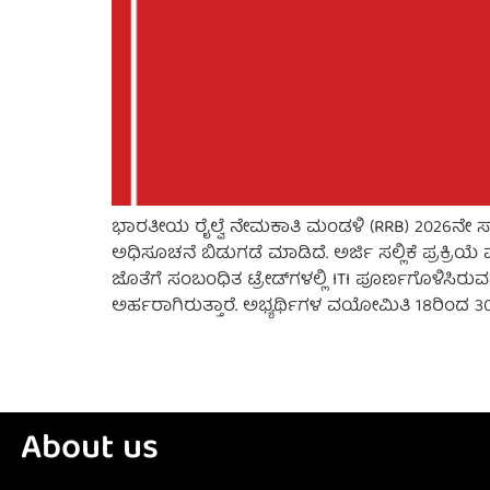
ಭಾರತೀಯ ರೈಲ್ವೆ ನೇಮಕಾತಿ ಮಂಡಳಿ (RRB) 2026ನೇ ಸಾಲಿ
ಅಧಿಸೂಚನೆ ಬಿಡುಗಡೆ ಮಾಡಿದೆ. ಅರ್ಜಿ ಸಲ್ಲಿಕೆ ಪ್ರಕ್ರಿ
ಜೊತೆಗೆ ಸಂಬಂಧಿತ ಟ್ರೇಡ್‌ಗಳಲ್ಲಿ ITI ಪೂರ್ಣಗೊಳಿಸಿರುವ
ಅರ್ಹರಾಗಿರುತ್ತಾರೆ. ಅಭ್ಯರ್ಥಿಗಳ ವಯೋಮಿತಿ 18ರಿಂದ 30
About us