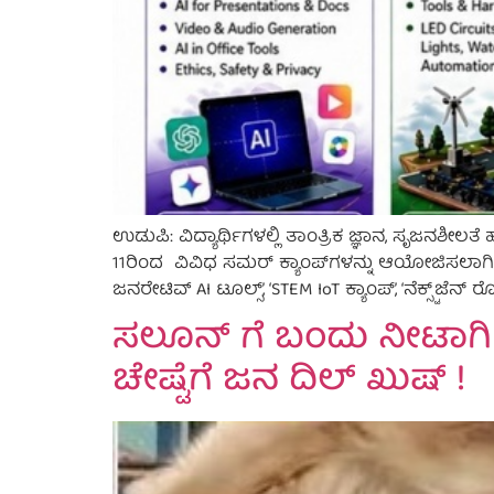
ಉಡುಪಿ: ವಿದ್ಯಾರ್ಥಿಗಳಲ್ಲಿ ತಾಂತ್ರಿಕ ಜ್ಞಾನ, ಸೃಜನಶೀ
11ರಿಂದ ವಿವಿಧ ಸಮರ್ ಕ್ಯಾಂಪ್‌ಗಳನ್ನು ಆಯೋಜಿಸಲಾಗಿದೆ.
ಜನರೇಟಿವ್ AI ಟೂಲ್ಸ್’, ‘STEM IoT ಕ್ಯಾಂಪ್’, ‘ನೆಕ್ಸ್ಟ್‌ಜೆ
ಸಲೂನ್ ಗೆ ಬಂದು ನೀಟಾಗಿ
ಚೇಷ್ಟೆಗೆ ಜನ ದಿಲ್ ಖುಷ್ !