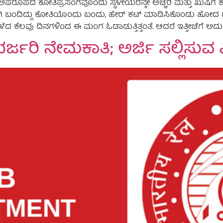
ಪರೂಪದ ಕೋತಿಪ್ರಸಂಗವೊಂದು ಸ್ಥಳೀಯರನ್ನೇ ಅಚ್ಚರಿ ಮತ್ತು ಖುಷಿಗೆ ಕ
ಗಿ ಬಂದಿದ್ದು ಕೋತಿಯೊಂದು ಬಂದು, ಹೇರ್ ಕಟ್ ಮಾಡಿಸಿಕೊಂಡು ಹೋದ 
ಳೆದ ಕೆಲವು ದಿನಗಳಿಂದ ಈ ಮಂಗ ಓಡಾಡುತ್ತಿತ್ತಂತೆ. ಆದರೆ ಇತ್ತೀಚೆಗೆ ಅದು
ಗಳ ಭರ್ಜರಿ ನೇಮಕಾತಿ; ಅರ್ಜಿ ಸಲ್ಲಿಸುವ 