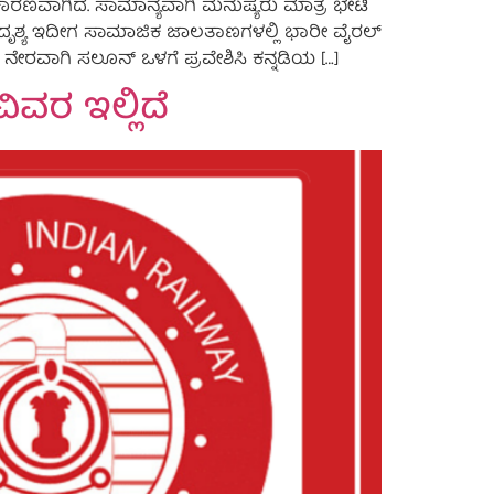
ಾರಣವಾಗಿದೆ. ಸಾಮಾನ್ಯವಾಗಿ ಮನುಷ್ಯರು ಮಾತ್ರ ಭೇಟಿ
ದೃಶ್ಯ ಇದೀಗ ಸಾಮಾಜಿಕ ಜಾಲತಾಣಗಳಲ್ಲಿ ಭಾರೀ ವೈರಲ್
 ನೇರವಾಗಿ ಸಲೂನ್ ಒಳಗೆ ಪ್ರವೇಶಿಸಿ ಕನ್ನಡಿಯ […]
ವಿವರ ಇಲ್ಲಿದೆ