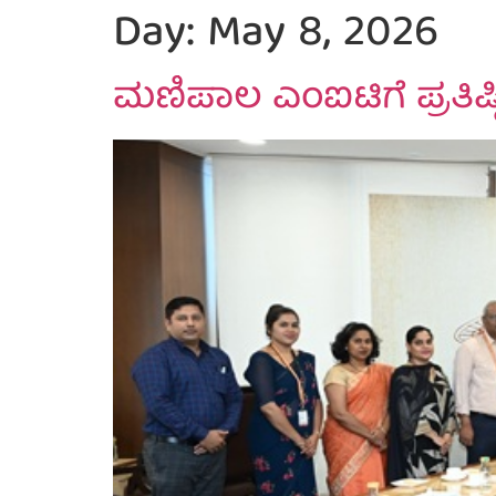
Day:
May 8, 2026
ಮಣಿಪಾಲ ಎಂಐಟಿಗೆ ಪ್ರತಿಷ್ಠಿ