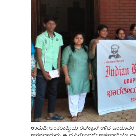
ಉಡುಪಿ: ಅಂತರಾಷ್ಟ್ರೀಯ ರೆಡ್‌ಕ್ರಾಸ್ ಕಳೆದ ಒಂದೂವರೆ 