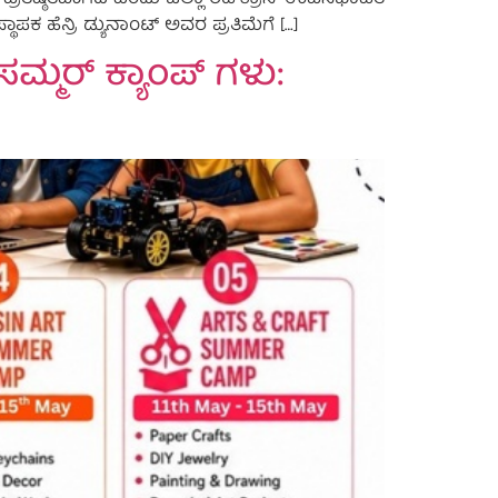
ಪ್ರತಿಷ್ಠಿತವಾಗಿದೆ ಎಂದು ಜಿಲ್ಲಾ ರೆಡ್‌ಕ್ರಾಸ್ ಉಪಸಭಾಪತಿ
ಾಪಕ ಹೆನ್ರಿ ಡ್ಯುನಾಂಟ್ ಅವರ ಪ್ರತಿಮೆಗೆ […]
ಸಮ್ಮರ್ ಕ್ಯಾಂಪ್ ಗಳು: