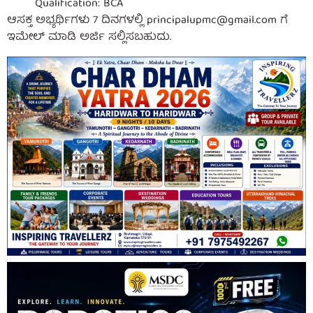
Qualification: BCA
ಆಸಕ್ತ ಅಭ್ಯರ್ಥಿಗಳು 7 ದಿನಗಳಲ್ಲಿ
principalupmc@gmail.com
ಗೆ
ಇಮೇಲ್ ಮಾಡಿ ಅರ್ಜಿ ಸಲ್ಲಿಸಬಹುದು.