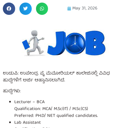
May 31, 2026
ಉಡುಪಿ: ಉಪೇಂದ್ರ ಪೈ ಮೆಮೋರಿಯಲ್ ಕಾಲೇಜಿನಲ್ಲಿ ವಿವಿಧ
ಹುದ್ದೆಗಳಿಗೆ ಅರ್ಜಿ ಆಹ್ವಾನಿಸಲಾಗಿದೆ.
ಹುದ್ದೆಗಳು:
Lecturer – BCA
Qualification: MCA/ M.Sc(IT) / M.Sc(CS)
Preferred: PH.D/ NET qualified candidates.
Lab Assistant