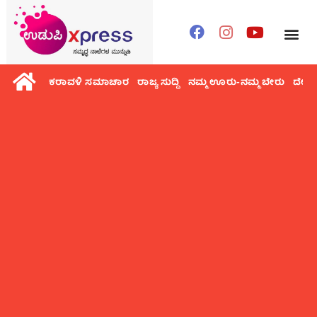
ಕರಾವಳಿ ಸಮಾಚಾರ
ರಾಜ್ಯ ಸುದ್ದಿ
ನಮ್ಮ ಊರು-ನಮ್ಮ ಬೇರು
ದೇಶ