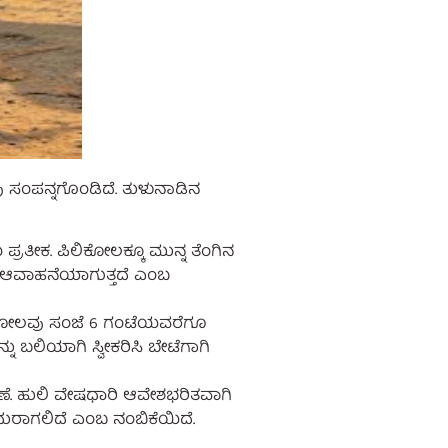
ವು ಸಂಪನ್ನಗೊಂಡಿದೆ. ತುಳುನಾಡಿನ
್ರತೀಕ. ಪಿಲಿಕೋಲಕ್ಕೂ ಮುನ್ನ ತೆಂಗಿನ
ಯ ಆವಾಹನೆಯಾಗುತ್ತದೆ ಎಂಬ
ಲಿಕೋಲವು ಸಂಜೆ 6 ಗಂಟೆಯವರೆಗೂ
ು ಬಲಿಯಾಗಿ ಸ್ವೀಕರಿಸಿ ಬೇಟೆಗಾಗಿ
ಣೆ. ಹುಲಿ ವೇಷಧಾರಿ ಆವೇಶಭರಿತವಾಗಿ
ಕ ಎದುರಾಗಲಿದೆ ಎಂಬ ನಂಬಿಕೆಯಿದೆ.