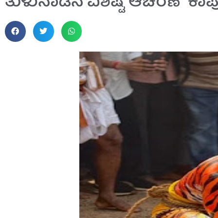
ತುಳುನಾಡಿನ ವಿಶಿಷ್ಟ ಆಚರಣೆ “ಕಾ