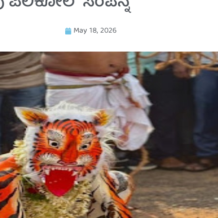
ಪು ಪಿಲಿಕೋಲ” ಸಂಪನ್ನ
May 18, 2026