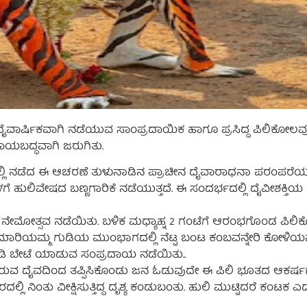
್ಲಿ ದೈವಾರ್ಷಿಕವಾಗಿ ನಡೆಯುವ ಸಾಂಪ್ರದಾಯಿಕ ಹಾಗೂ ಪ್ರಸಿದ್ದ ಪಿಲಿಕೋಲ
ಯಬದ್ಧವಾಗಿ ಜರುಗಿತು.
ಾನದಲ್ಲಿ ನಡೆದ ಈ ಆಚರಣೆ ತುಳುನಾಡಿನ ಪ್ರಾಚೀನ ದೈವಾರಾಧನಾ ಪರಂಪರೆಯ ಪ
ಹುಲಿವೇಷದ ಬಣ್ಣಗಾರಿಕೆ ನಡೆಯುತ್ತದೆ. ಈ ಸಂದರ್ಭದಲ್ಲಿ ದೈವೀಶಕ್ತಿ
ಗಳ ನೇಮೋತ್ಸವ ನಡೆಯಿತು. ಬಳಿಕ ಮಧ್ಯಾಹ್ನ 2 ಗಂಟೆಗೆ ಆರಂಭಗೊಂಡ ಪಿ
, ಮಾರಿಯಮ್ಮ ಗುಡಿಯ ಮುಂಭಾಗದಲ್ಲಿ ನೆಟ್ಟ ಬಂಟ ಕಂಬವನ್ನೇರಿ ಕೋಳಿಯನ್ನ
ತಾಡಿ ಬೇಟೆ ಯಾಡುವ ಸಂಪ್ರದಾಯ ನಡೆಯಿತು..
ಬರುವ ದೈವದಿಂದ ತಪ್ಪಿಸಿಕೊಂಡು ಜನ ಓಡುವುದೇ ಈ ಪಿಲಿ ಭೂತದ ಆಕರ್ಷ
ದಲ್ಲಿ ನಿಂತು ವೀಕ್ಷಿಸುತ್ತಿದ್ದ ದೃಶ್ಯ ಕಂಡುಬಂತು. ಹುಲಿ ಮುಟ್ಟಿದರೆ ಕಂಟ