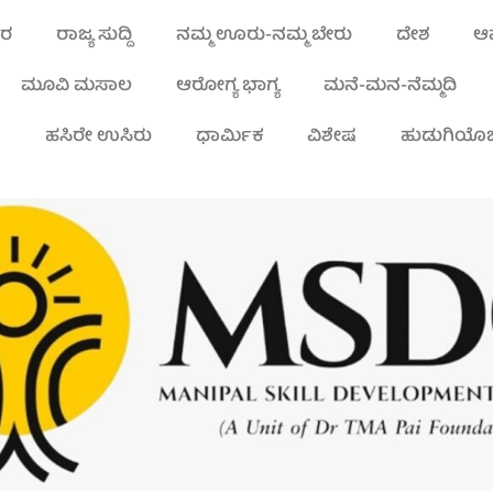
ಾರ
ರಾಜ್ಯ ಸುದ್ದಿ
ನಮ್ಮ ಊರು-ನಮ್ಮ ಬೇರು
ದೇಶ
ಆಪ
ಮೂವಿ ಮಸಾಲ
ಆರೋಗ್ಯ ಭಾಗ್ಯ
ಮನೆ-ಮನ-ನೆಮ್ಮದಿ
ಾ
ಹಸಿರೇ ಉಸಿರು
ಧಾರ್ಮಿಕ
ವಿಶೇಷ
ಹುಡುಗಿಯೊಬ