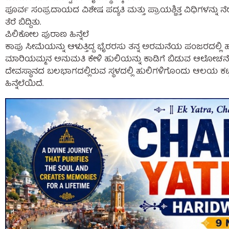
ಪೂರ್ವ ಸಂಪ್ರದಾಯದ ವಿಶೇಷ ಪದ್ಯತಿ ಮತ್ತು ಪ್ರಾಯಶ್ಚಿತ್ತ ವಿಧಿಗಳನ್ನ
ತೆರೆ ಬಿದ್ದಿತು.
ಪಿಲಿಕೋಲ ಪುರಾಣ ಹಿನ್ನೆಲೆ
ಕಾಪು ಸೀಮೆಯನ್ನು ಆಳುತ್ತಿದ್ದ ಭೈರರಸು ತನ್ನ ಅರಮನೆಯ ಪಂಜರದಲ್ಲಿ ಹ
ಮಾರಿಯಮ್ಮನ ಅನುಮತಿ ಕೇಳಿ ಹುಲಿಯನ್ನು ಕಾಡಿಗೆ ಬಿಡುವ ಆಲೋಚನೆ ಮ
ದೇವಸ್ಥಾನದ ಬಲಭಾಗದಲ್ಲಿರುವ ಸ್ಥಳದಲ್ಲಿ ಹುಲಿಗಳಿಗೊಂದು ಆಲಯ ಕಟ್
ಹಿನ್ನೆಲೆಯಿದೆ.