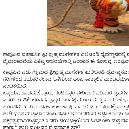
ಕಾಪುವಿನ ಐತಿಹಾಸಿಕ ಶ್ರೀ ಬ್ರಹ್ಮ ಮುಗೇರ್ಕಳ ಪಿಲಿಚಂಡಿ ದೈವಸ್ಥಾನದಲ
ದೈವಾರಾಧನೆಯ ವಿಶಿಷ್ಟ ಆಚರಣೆಗಳಲ್ಲಿ ಒಂದಾದ ಈ ಕೋಲವು ಸಂಪ್ರದಾ
ಕಾಪುವಿನ ಪಡು ಗ್ರಾಮದ ಶ್ರೀಬ್ರಹ್ಮ ಮುಗ್ಗೆರ್ಕಳ ಹುಲಿಚಂಡಿ ದೈವಸ್ಥ
ಗರಿಗಳಿಂದ ತಯಾರಿಸಲಾದ ‘ಒಳಿಗುಂಡ’ ಎಂಬ ತಾತ್ಕಾಲಿಕ ಮಂಟಪದೊಳಗೆ 
ನಂಬಿಕೆಯಿದೆ.
ಬಬ್ಬರ್ಯ, ಕೊಡಮಣಿತ್ತಾಯ, ನಂದಿಕೇಶ್ವರ ಸೇರಿದಂತೆ ಪರಿವಾರ ದೈವ
ನಡೆಯಿತು. ಪಿಲಿ ಭೂತವು ಬ್ರಹ್ಮರ ಗುಂಡಕ್ಕೆ ಮೂರು ಸುತ್ತು ಬಂದ ಬಳಿಕ
ಹೊರಟಿತು. ಐದು ಗಂಟೆಗಳ ಕಾಲ ಕಾವು ಮಾರಿಗುಡಿ ಪರಿಸರದಲ್ಲಿ ಸುತ್
ಹುಲಿ ಭೂತ ಮುಟ್ಟಬಾರದೆಂಬ ಪ್ರತೀತಿ ಇರೋದರಿಂದ ಅಟ್ಟಿಸಿಕೊಂಡು 
ಭಕ್ತರತ್ತ ಧಾವಿಸುತ್ತಿದ್ದಂತೆ ಜನರು ಭಯಭಕ್ತಿಯಿಂದ ಓಡಿಹೋಗಿ ಮತ್ತೆ ದೂರ
ಹಾಗಾಗಿ ಹುಲಿ ಮುಟ್ಟಿದರೆ ದೈವಸ್ಥಾನಕ್ಕೆ ತೆರಳಿ