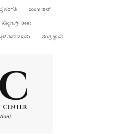
್ತ ಸಂಗತಿ
zoom ಇನ್
ಸ್ಪೋರ್ಟ್ಸ್ Beat
್ಬಳ ಪಿಸುಮಾತು
ತಂತ್ರಜ್ಞಾನ