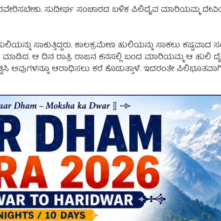
ು ನೆರವೇರಿಸಬೇಕು. ಸುದೀರ್ಘ ಸಂಚಾರದ ಬಳಿಕ ಪಿಲಿದೈವ ಮಾರಿಯಮ್ಮ ದೇವಿಯ
ುಲಿಯನ್ನು ಸಾಕುತ್ತಿದ್ದರು. ಕಾಲಕ್ರಮೇಣ ಹುಲಿಯನ್ನು ಸಾಕಲು ಕಷ್ಟವಾದ 
ಾಡಿದ. ಆ ದಿನ ರಾತ್ರಿ ರಾಜನ ಕನಸಲ್ಲಿ ಬಂದ ಮಾರಿಯಮ್ಮ ಆ ಹುಲಿ ದೈವ
ಟಿಸಿ ಅವುಗಳನ್ನೂ ಆರಾಧಿಸಲು ಕರೆ ಕೊಡುತ್ತಾಳೆ. ಇದರಂತೇ ಪಿಲಿಭೂತವ