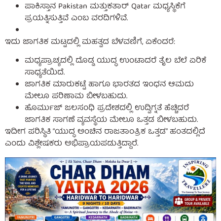
ಪಾಕಿಸ್ತಾನ Pakistan ಮತ್ತುಕತಾರ್ Qatar ಮಧ್ಯಸ್ಥಿಕೆಗೆ
ಪ್ರಯತ್ನಿಸುತ್ತಿವೆ ಎಂಬ ವರದಿಗಳಿವೆ.
ಇದು ಜಾಗತಿಕ ಮಟ್ಟದಲ್ಲಿ ಮಹತ್ವದ ಬೆಳವಣಿಗೆ, ಏಕೆಂದರೆ:
ಮಧ್ಯಪ್ರಾಚ್ಯದಲ್ಲಿ ದೊಡ್ಡ ಯುದ್ಧ ಉಂಟಾದರೆ ತೈಲ ಬೆಲೆ ಏರಿಕೆ
ಸಾಧ್ಯತೆಯಿದೆ.
ಜಾಗತಿಕ ಮಾರುಕಟ್ಟೆ ಹಾಗೂ ಭಾರತದ ಇಂಧನ ಆಮದು
ಮೇಲೂ ಪರಿಣಾಮ ಬೀಳಬಹುದು.
ಹೊರ್ಮುಜ್ ಜಲಸಂಧಿ ಪ್ರದೇಶದಲ್ಲಿ ಉದ್ವಿಗ್ನತೆ ಹೆಚ್ಚಿದರೆ
ಜಾಗತಿಕ ಸಾಗಣೆ ವ್ಯವಸ್ಥೆಯ ಮೇಲೂ ಒತ್ತಡ ಬೀಳಬಹುದು.
ಇದೀಗ ಪರಿಸ್ಥಿತಿ “ಯುದ್ಧ ಅಂಚಿನ ರಾಜತಾಂತ್ರಿಕ ಒತ್ತಡ” ಹಂತದಲ್ಲಿದೆ
ಎಂದು ವಿಶ್ಲೇಷಕರು ಅಭಿಪ್ರಾಯಪಡುತ್ತಿದ್ದಾರೆ.