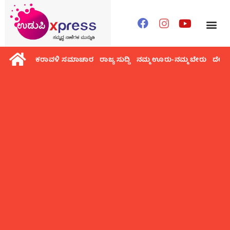
ಕರಾವಳಿ ಸಮಾಚಾರ
ರಾಜ್ಯ ಸುದ್ದಿ
ನಮ್ಮ ಊರು-ನಮ್ಮ ಬೇರು
ದೇಶ