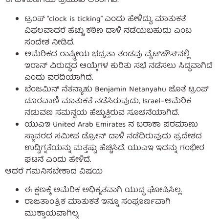
ಈ ಬೆಳವಣಿಗೆಯ ಪ್ರಮುಖ ಅಂಶಗಳು:
ಟ್ರಂಪ್ “clock is ticking” ಎಂದು ಹೇಳಿದ್ದು, ಮಾತುಕತೆ
ವಿಫಲವಾದರೆ ಹೆಚ್ಚು ಕಠಿಣ ದಾಳಿ ನಡೆಯಬಹುದು ಎಂಬ
ಸಂದೇಶ ನೀಡಿದೆ.
ಅಮೆರಿಕದ ರಾಷ್ಟ್ರೀಯ ಭದ್ರತಾ ತಂಡವು ವೈಟ್‌ಹೌಸ್‌ನಲ್ಲಿ
ಇರಾನ್ ವಿರುದ್ಧದ ಆಯ್ಕೆಗಳ ಕುರಿತು ಸಭೆ ನಡೆಸಲು ಸಿದ್ಧವಾಗಿದೆ
ಎಂದು ವರದಿಯಾಗಿದೆ.
ಬೆಂಜಮಿನ್ ನೆತನ್ಯಾಹು Benjamin Netanyahu ಜೊತೆ ಟ್ರಂಪ್
ದೂರವಾಣಿ ಮಾತುಕತೆ ನಡೆಸಿರುವುದು, Israel–ಅಮೆರಿಕ
ನಡುವಣ ಸಮನ್ವಯ ಹೆಚ್ಚುತ್ತಿರುವ ಸೂಚನೆಯಾಗಿದೆ.
ಯುಎಇ United Arab Emirates ನ ಬರಾಕಾ ಪರಮಾಣು
ಸ್ಥಾವರದ ಸಮೀಪ ಡ್ರೋನ್ ದಾಳಿ ನಡೆದಿರುವುದು ಪ್ರದೇಶದ
ಉದ್ವಿಗ್ನತೆಯನ್ನು ಮತ್ತಷ್ಟು ಹೆಚ್ಚಿಸಿದೆ. ಯುಎಇ ಇದನ್ನು ಗಂಭೀರ
ಘಟನೆ ಎಂದು ಹೇಳಿದೆ.
ಆದರೆ ಗಮನಿಸಬೇಕಾದ ವಿಷಯ
ಈ ಕ್ಷಣಕ್ಕೆ ಅಮೆರಿಕ ಅಧಿಕೃತವಾಗಿ ಯುದ್ಧ ಘೋಷಿಸಿಲ್ಲ.
ರಾಜತಾಂತ್ರಿಕ ಮಾತುಕತೆ ಇನ್ನೂ ಸಂಪೂರ್ಣವಾಗಿ
ಮುಕ್ತಾಯವಾಗಿಲ್ಲ.