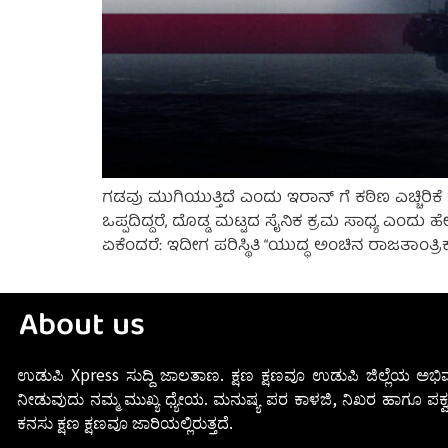
ಗಡವು ಮುಗಿಯುತ್ತಿದೆ ಎಂದು ಇರಾನ್ ಗೆ ಕಠಿಣ ಎಚ್ಚಿರಿಕೆ
ಒಪ್ಪದಿದ್ದರೆ, ದೊಡ್ಡ ಮಟ್ಟದ ಸೈನಿಕ ಕ್ರಮ ಸಾಧ್ಯ ಎಂ
ಏಕೆಂದರೆ: ಇದೀಗ ಪರಿಸ್ಥಿತಿ “ಯುದ್ಧ ಅಂಚಿನ ರಾಜತಾಂತ್ರಿಕ
About us
ಉಡುಪಿ Xpress ಸುದ್ದಿ ಜಾಲತಾಣ. ಕ್ಷಣ ಕ್ಷಣವೂ ಉಡುಪಿ ಜಿಲ್ಲೆಯ ಅಭಿವ
ನೀಡುವುದು ನಮ್ಮ ಮುಖ್ಯ ಧ್ಯೇಯ. ಮನುಷ್ಯ ಪರ ಕಾಳಜಿ, ನಿಖರ ಹಾಗೂ ಪಕ್ವ
ಕನಸು ಕ್ಷಣ ಕ್ಷಣವೂ ಜಾರಿಯಲ್ಲಿರುತ್ತದೆ.