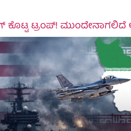
ಗ್ ಕೊಟ್ಟ ಟ್ರಂಪ್! ಮುಂದೇನಾಗಲಿದ