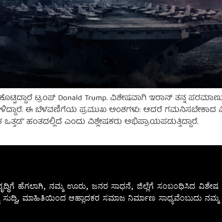
 ಕೊಟ್ಟಿದ್ದಾರೆ ಟ್ರಂಪ್ Donald Trump. ವಿಶೇಷವಾಗಿ ಇರಾನ್ ತನ್ನ ಪರಮ
ದು ಹೇಳಿದ್ದಾರೆ. ಈ ಬೆಳವಣಿಗೆಯ ಪ್ರಮುಖ ಅಂಶಗಳು: ಆದರೆ ಗಮನಿಸಬೇಕಾದ 
 ಒತ್ತಡ” ಹಂತದಲ್ಲಿದೆ ಎಂದು ವಿಶ್ಲೇಷಕರು ಅಭಿಪ್ರಾಯಪಡುತ್ತಿದ್ದಾರೆ.
ೃದ್ಧಿಗೆ ಹೆಗಲಾಗಿ, ನಮ್ಮ ಊರು, ಜನರ ಸಾಧನೆ, ಜಿಲ್ಲೆಗೆ ಸಂಬಂಧಿಸಿದ ವಿಶ
 ಸುದ್ದಿ, ಮಾಹಿತಿಯಿಂದ ಆಹ್ಲಾದಕರ ಸಮಾಜ ನಿರ್ಮಾಣ ಸಾಧ್ಯವೆಂಬುದು ನಮ್ಮ ನ