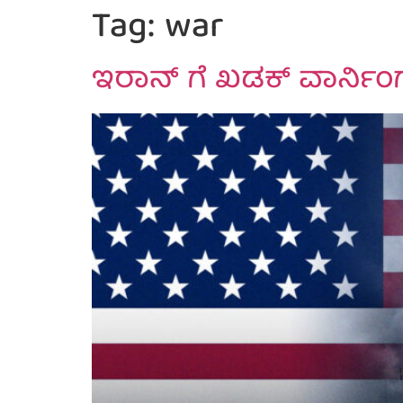
Tag:
war
ಇರಾನ್ ಗೆ ಖಡಕ್ ವಾರ್ನಿಂ