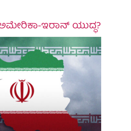
ೆ ಅಮೇರಿಕಾ-ಇರಾನ್ ಯುದ್ಧ?