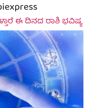
piexpress
್ತಾರೆ ಈ ದಿನದ ರಾಶಿ ಭವಿಷ್ಯ