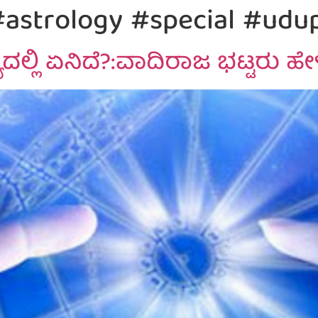
#astrology #special #udu
ದಲ್ಲಿ ಏನಿದೆ?:ವಾದಿರಾಜ ಭಟ್ಟರು ಹೇಳ