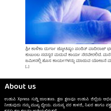
ಶ್ರೀ ಕಾಳಿಕಾ ದುರ್ಗಾ ಜ್ಯೋತಿಷ್ಯಂ ಪಂಡಿತ್ ವಾದಿರಾಜ್ ಭ
ಕುಟುಂಬ ಸದಸ್ಯರ ಮದುವೆ ಕಾರ್ಯ ನೆರವೇರಲಿದೆ. ಮನೆ ಕ
ಜಮೀನಲ್ಲಿ ಹೊಸ ಕಾರ್ಯಗಳನ್ನು ಮಾಡುವ ಯೋಜನೆ ಮಾಡುವ
[…]
About us
ಉಡುಪಿ Xpress ಸುದ್ದಿ ಜಾಲತಾಣ. ಕ್ಷಣ ಕ್ಷಣವೂ ಉಡುಪಿ ಜಿಲ್ಲೆಯ ಅಭಿವ
ನೀಡುವುದು ನಮ್ಮ ಮುಖ್ಯ ಧ್ಯೇಯ. ಮನುಷ್ಯ ಪರ ಕಾಳಜಿ, ನಿಖರ ಹಾಗೂ ಪಕ್ವ
ಕನಸು ಕ್ಷಣ ಕ್ಷಣವೂ ಜಾರಿಯಲ್ಲಿರುತ್ತದೆ.