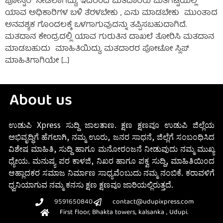
ಪೋಸ್ಟರ್ ನೀಡಲಾಗಿದ್ದು, ಇದರಿಂದ ಮತದಾರರು ಮತಗಟ್ಟೆಯಲ್ಲಿ
ಯಾವ ಅಧಿಕಾರಿಗಳ ಬಳಿ ತೆರಳಬೇಕು , ಏನು ಮಾಡಬೇಕು ಮುಂತಾದ
ಅನವಶ್ಯಕ ಗೊಂದಲಕ್ಕೆ ಒಳಗಾಗುವುದನ್ನು ತಪ್ಪಿಸಬಹುದಾಗಿದೆ.
ಮತದಾನ ಕೇಂದ್ರದಲ್ಲಿ ಯಾವ ಗುರುತಿನ ದಾಖಲೆ ತೋರಿಸಿ ಮತದಾನ
ಮಾಡಬಹುದು ಮಾಹಿತಿಯಿದ್ದು, ಮತದಾರರ ಪೋಟೋ ಸ್ಲಿಪ್
ಮಾಹಿತಿಗಾಗಿಯೇ […]
About us
ಉಡುಪಿ Xpress ಸುದ್ದಿ ಜಾಲತಾಣ. ಕ್ಷಣ ಕ್ಷಣವೂ ಉಡುಪಿ ಜಿಲ್ಲೆಯ
ಅಭಿವೃದ್ಧಿಗೆ ಹೆಗಲಾಗಿ, ನಮ್ಮ ಊರು, ಜನರ ಸಾಧನೆ, ಜಿಲ್ಲೆಗೆ ಸಂಬಂಧಿಸಿದ
ವಿಶೇಷ ಮಾಹಿತಿ, ಸುದ್ದಿ ಹಾಗೂ ಮನೋರಂಜನೆ ನೀಡುವುದು ನಮ್ಮ ಮುಖ್ಯ
ಧ್ಯೇಯ. ಮನುಷ್ಯ ಪರ ಕಾಳಜಿ, ನಿಖರ ಹಾಗೂ ಪಕ್ವ ಸುದ್ದಿ, ಮಾಹಿತಿಯಿಂದ
ಆಹ್ಲಾದಕರ ಸಮಾಜ ನಿರ್ಮಾಣ ಸಾಧ್ಯವೆಂಬುದು ನಮ್ಮ ನಂಬಿಕೆ. ಕರಾವಳಿಗೆ
ಧ್ವನಿಯಾಗುವ ನಮ್ಮ ಕನಸು ಕ್ಷಣ ಕ್ಷಣವೂ ಜಾರಿಯಲ್ಲಿರುತ್ತದೆ.
9591650840
contact@udupixpress.com
First floor, Bhakta towers, kalsanka , Udupi.