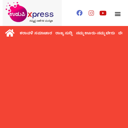
ಕರಾವಳಿ ಸಮಾಚಾರ
ರಾಜ್ಯ ಸುದ್ದಿ
ನಮ್ಮ ಊರು-ನಮ್ಮ ಬೇರು
ದೇಶ