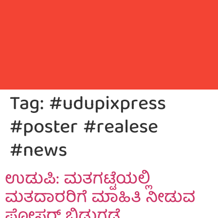
Tag:
#udupixpress
#poster #realese
#news
ಉಡುಪಿ: ಮತಗಟ್ಟೆಯಲ್ಲಿ
ಮತದಾರರಿಗೆ ಮಾಹಿತಿ ನೀಡುವ
ಪೋಸ್ಟರ್ ಬಿಡುಗಡೆ