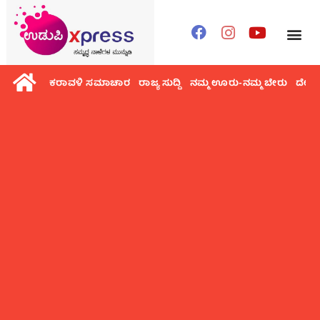
ಕರಾವಳಿ ಸಮಾಚಾರ
ರಾಜ್ಯ ಸುದ್ದಿ
ನಮ್ಮ ಊರು-ನಮ್ಮ ಬೇರು
ದೇಶ