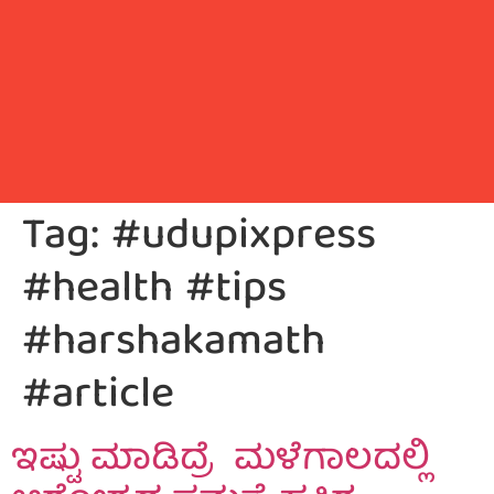
Tag:
#udupixpress
#health #tips
#harshakamath
#article
ಇಷ್ಟು ಮಾಡಿದ್ರೆ ಮಳೆಗಾಲದಲ್ಲಿ