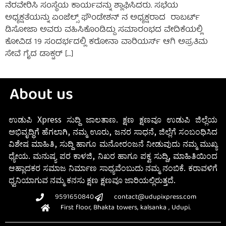
ನೆರವೇರಿಸಿ ಸಂಸ್ಥೆಯ ಕಾರ್ಯವನ್ನು ಶ್ಲಾಘಿಸಿದರು. ಸಭೆಯ
ಅಧ್ಯಕ್ಷತೆಯನ್ನು ಏಂಜೆಲ್ಸ್ ಫೌಂಡೇಶನ್ ನ ಅಧ್ಯಕ್ಷರಾದ ರಾಬರ್ಟ್
ಡಿಸೋಜಾ ಅವರು ವಹಿಸಿಕೊಂಡಿದ್ದು ಸಮಾರಂಭದ ವೇದಿಕೆಯಲ್ಲಿ
ಕೋವಿಡ 19 ಸಂದರ್ಭದಲ್ಲಿ ಕರೋನಾ ವಾರಿಯರ್ಸ್ ಆಗಿ ಅಪ್ರತಿಮ
ಸೇವೆ ಗೈದ ಡಾಕ್ಟರ್ […]
About us
ಉಡುಪಿ Xpress ಸುದ್ದಿ ಜಾಲತಾಣ. ಕ್ಷಣ ಕ್ಷಣವೂ ಉಡುಪಿ ಜಿಲ್ಲೆಯ
ಅಭಿವೃದ್ಧಿಗೆ ಹೆಗಲಾಗಿ, ನಮ್ಮ ಊರು, ಜನರ ಸಾಧನೆ, ಜಿಲ್ಲೆಗೆ ಸಂಬಂಧಿಸಿದ
ವಿಶೇಷ ಮಾಹಿತಿ, ಸುದ್ದಿ ಹಾಗೂ ಮನೋರಂಜನೆ ನೀಡುವುದು ನಮ್ಮ ಮುಖ್ಯ
ಧ್ಯೇಯ. ಮನುಷ್ಯ ಪರ ಕಾಳಜಿ, ನಿಖರ ಹಾಗೂ ಪಕ್ವ ಸುದ್ದಿ, ಮಾಹಿತಿಯಿಂದ
ಆಹ್ಲಾದಕರ ಸಮಾಜ ನಿರ್ಮಾಣ ಸಾಧ್ಯವೆಂಬುದು ನಮ್ಮ ನಂಬಿಕೆ. ಕರಾವಳಿಗೆ
ಧ್ವನಿಯಾಗುವ ನಮ್ಮ ಕನಸು ಕ್ಷಣ ಕ್ಷಣವೂ ಜಾರಿಯಲ್ಲಿರುತ್ತದೆ.
9591650840
contact@udupixpress.com
First floor, Bhakta towers, kalsanka , Udupi.