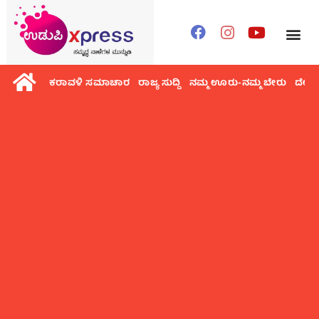
ಕರಾವಳಿ ಸಮಾಚಾರ
ರಾಜ್ಯ ಸುದ್ದಿ
ನಮ್ಮ ಊರು-ನಮ್ಮ ಬೇರು
ದೇಶ