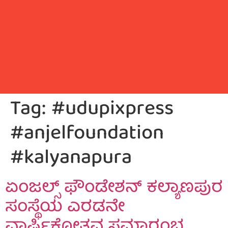
Tag:
#udupixpress
#anjelfoundation
#kalyanapura
ಏಂಜಲ್ಸ್ ಫೌಂಡೇಶನ್ ಕಲ್ಯಾಣಪುರ
ಸಂಸ್ಥೆಯ ಎರಡನೇ
ವಾರ್ಷಿಕೋತ್ಸವ ಸಮಾರಂಭ