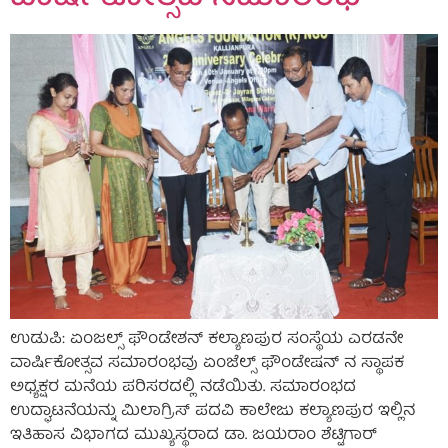
ಉಡುಪಿ: ಏಂಜಲ್ಸ್ ಫೌಂಡೇಶನ್ ಕಲ್ಯಾಣಪುರ ಸಂಸ್ಥೆಯ ಎರಡನೇ
ವಾರ್ಷಿಕೋತ್ಸವ ಸಮಾರಂಭವು ಏಂಜೆಲ್ಸ್ ಫೌಂಡೇಷನ್ ನ ಸ್ಥಾಪಕ
ಅಧ್ಯಕ್ಷರ ಮನೆಯ ಪರಿಸರದಲ್ಲಿ ನಡೆಯಿತು. ಸಮಾರಂಭದ
ಉದ್ಘಾಟನೆಯನ್ನು ಮಿಲಾಗ್ರಿಸ್ ಪದವಿ ಕಾಲೇಜು ಕಲ್ಯಾಣಪುರ ಇಲ್ಲಿನ
ಇತಿಹಾಸ ವಿಭಾಗದ ಮುಖ್ಯಸ್ಥರಾದ ಡಾ. ಜಯರಾಂ ಶೆಟ್ಟಿಗಾರ್