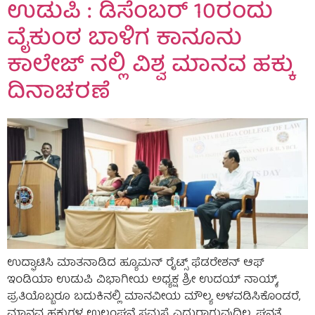
ಉಡುಪಿ : ಡಿಸೆಂಬರ್ 10ರಂದು
ವೈಕುಂಠ ಬಾಳಿಗ ಕಾನೂನು
ಕಾಲೇಜ್ ನಲ್ಲಿ ವಿಶ್ವ ಮಾನವ ಹಕ್ಕು
ದಿನಾಚರಣೆ
ಉದ್ಘಾಟಿಸಿ ಮಾತನಾಡಿದ ಹ್ಯೂಮನ್ ರೈಟ್ಸ್ ಫೆಡರೇಶನ್ ಆಫ್
ಇಂಡಿಯಾ ಉಡುಪಿ ವಿಭಾಗೀಯ ಅಧ್ಯಕ್ಷ ಶ್ರೀ ಉದಯ್ ನಾಯ್ಕ್,
ಪ್ರತಿಯೊಬ್ಬರೂ ಬದುಕಿನಲ್ಲಿ ಮಾನವೀಯ ಮೌಲ್ಯ ಅಳವಡಿಸಿಕೊಂಡರೆ,
ಮಾನವ ಹಕ್ಕುಗಳ ಉಲ್ಲಂಘನೆ ಸಮಸ್ಯೆ ಎದುರಾಗುವುದಿಲ್ಲ. ಘನತೆ,