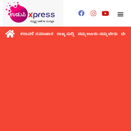
ಕರಾವಳಿ ಸಮಾಚಾರ
ರಾಜ್ಯ ಸುದ್ದಿ
ನಮ್ಮ ಊರು-ನಮ್ಮ ಬೇರು
ದೇಶ