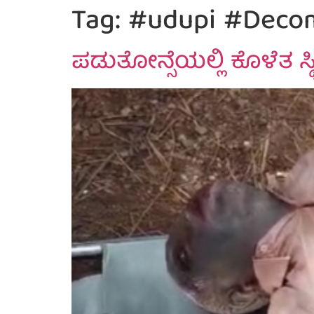
Tag:
#udupi #Decom
ಪಡುತೋನ್ಸೆಯಲ್ಲಿ ಕೊಳೆತ ಸ್ಥಿತ