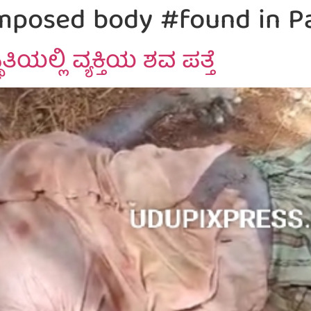
posed body #found in P
ಿಯಲ್ಲಿ ವ್ಯಕ್ತಿಯ ಶವ ಪತ್ತೆ