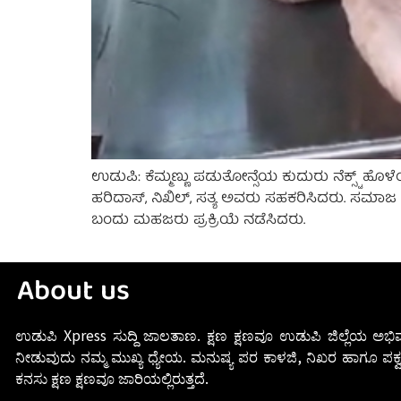
ಉಡುಪಿ: ಕೆಮ್ಮಣ್ಣು ಪಡುತೋನ್ಸೆಯ ಕುದುರು ನೆಕ್ಸ್ಟ್ ಹೊಳೆ
ಹರಿದಾಸ್, ನಿಖಿಲ್, ಸತ್ಯ ಅವರು ಸಹಕರಿಸಿದರು. ಸಮಾಜ ಸೇ
ಬಂದು ಮಹಜರು ಪ್ರಕ್ರಿಯೆ ನಡೆಸಿದರು.
About us
ಉಡುಪಿ Xpress ಸುದ್ದಿ ಜಾಲತಾಣ. ಕ್ಷಣ ಕ್ಷಣವೂ ಉಡುಪಿ ಜಿಲ್ಲೆಯ ಅಭಿವ
ನೀಡುವುದು ನಮ್ಮ ಮುಖ್ಯ ಧ್ಯೇಯ. ಮನುಷ್ಯ ಪರ ಕಾಳಜಿ, ನಿಖರ ಹಾಗೂ ಪಕ್ವ
ಕನಸು ಕ್ಷಣ ಕ್ಷಣವೂ ಜಾರಿಯಲ್ಲಿರುತ್ತದೆ.