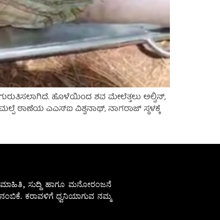
ು ಗುರುತಿಸಲಾಗಿದೆ‌. ಹೊಳೆಯಿಂದ ಶವ ಮೇಲೆತ್ತಲು ಅಲ್ವಿನ್,
ಲ್ಪೆ ಠಾಣೆಯ ಎಎಸ್ಐ ವಿಶ್ವನಾಥ್, ನಾಗರಾಜ್ ಸ್ಥಳಕ್ಕೆ
ೇಷ ಮಾಹಿತಿ, ಸುದ್ದಿ ಹಾಗೂ ಮನೋರಂಜನೆ
ಂಬಿಕೆ. ಕರಾವಳಿಗೆ ಧ್ವನಿಯಾಗುವ ನಮ್ಮ