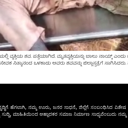
ಯಲ್ಲಿ ವ್ಯಕ್ತಿಯ ಶವ. ಪತ್ತೆಯಾಗಿದೆ. ಮೃತವ್ಯಕ್ತಿಯನ್ನು ಬಾಲು ನಾಯ್ಕ್ ಎಂದ
ವಕ ನಿತ್ಯಾನಂದ ಒಳಕಾಡು ಅವರು ಶವವನ್ನು ಜಿಲ್ಲಾಸ್ಪತ್ರೆಗೆ ಸಾಗಿಸಿದರು. ಮ
ೃದ್ಧಿಗೆ ಹೆಗಲಾಗಿ, ನಮ್ಮ ಊರು, ಜನರ ಸಾಧನೆ, ಜಿಲ್ಲೆಗೆ ಸಂಬಂಧಿಸಿದ ವಿಶ
 ಸುದ್ದಿ, ಮಾಹಿತಿಯಿಂದ ಆಹ್ಲಾದಕರ ಸಮಾಜ ನಿರ್ಮಾಣ ಸಾಧ್ಯವೆಂಬುದು ನಮ್ಮ ನ