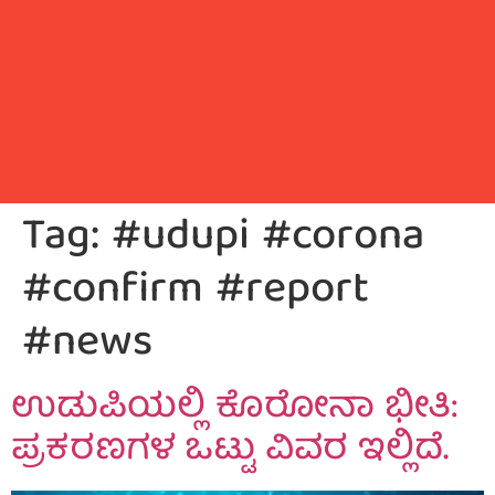
Tag:
#udupi #corona
#confirm #report
#news
ಉಡುಪಿಯಲ್ಲಿ ಕೊರೋನಾ ಭೀತಿ:
ಪ್ರಕರಣಗಳ ಒಟ್ಟು ವಿವರ ಇಲ್ಲಿದೆ.