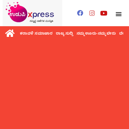
ಕರಾವಳಿ ಸಮಾಚಾರ
ರಾಜ್ಯ ಸುದ್ದಿ
ನಮ್ಮ ಊರು-ನಮ್ಮ ಬೇರು
ದೇಶ