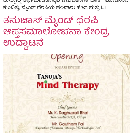
ಮನಸ್ಸನ್ನು ಅರ್ಥಮಾಡಿಕೊಳ್ಳುವ ಚಟುವಟಿಕೆಗಳ ಜೊತೆಗೆ ಮೋಜಿನಿಂದ
ತುಂಬಿತ್ತು. ಮೈಂಡ್ ಥೆರಪಿಯ ಹಲವಾರು ಹೊಸ ಮತ್ತು […]
ತನುಜಾಸ್ ಮೈಂಡ್ ಥೆರಪಿ
ಆಪ್ತಸಮಾಲೋಚನಾ ಕೇಂದ್ರ
ಉದ್ಘಾಟನೆ