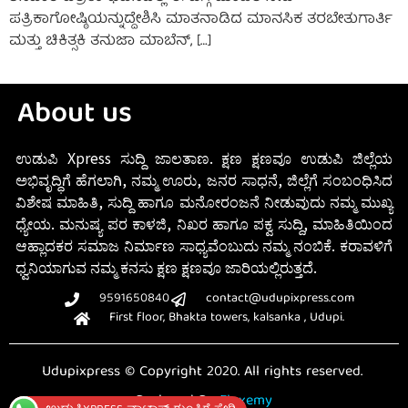
ಪತ್ರಿಕಾಗೋಷ್ಠಿಯನ್ನುದ್ದೇಶಿಸಿ ಮಾತನಾಡಿದ ಮಾನಸಿಕ ತರಬೇತುಗಾರ್ತಿ
ಮತ್ತು ಚಿಕಿತ್ಸಕಿ ತನುಜಾ ಮಾಬೆನ್, […]
About us
ಉಡುಪಿ Xpress ಸುದ್ದಿ ಜಾಲತಾಣ. ಕ್ಷಣ ಕ್ಷಣವೂ ಉಡುಪಿ ಜಿಲ್ಲೆಯ
ಅಭಿವೃದ್ಧಿಗೆ ಹೆಗಲಾಗಿ, ನಮ್ಮ ಊರು, ಜನರ ಸಾಧನೆ, ಜಿಲ್ಲೆಗೆ ಸಂಬಂಧಿಸಿದ
ವಿಶೇಷ ಮಾಹಿತಿ, ಸುದ್ದಿ ಹಾಗೂ ಮನೋರಂಜನೆ ನೀಡುವುದು ನಮ್ಮ ಮುಖ್ಯ
ಧ್ಯೇಯ. ಮನುಷ್ಯ ಪರ ಕಾಳಜಿ, ನಿಖರ ಹಾಗೂ ಪಕ್ವ ಸುದ್ದಿ, ಮಾಹಿತಿಯಿಂದ
ಆಹ್ಲಾದಕರ ಸಮಾಜ ನಿರ್ಮಾಣ ಸಾಧ್ಯವೆಂಬುದು ನಮ್ಮ ನಂಬಿಕೆ. ಕರಾವಳಿಗೆ
ಧ್ವನಿಯಾಗುವ ನಮ್ಮ ಕನಸು ಕ್ಷಣ ಕ್ಷಣವೂ ಜಾರಿಯಲ್ಲಿರುತ್ತದೆ.
9591650840
contact@udupixpress.com
First floor, Bhakta towers, kalsanka , Udupi.
Udupixpress © Copyright 2020. All rights reserved.
Designed By
Fluxemy