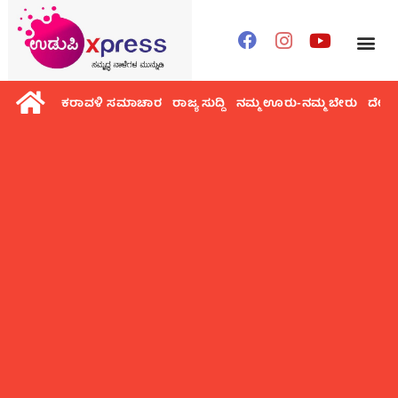
ಕರಾವಳಿ ಸಮಾಚಾರ
ರಾಜ್ಯ ಸುದ್ದಿ
ನಮ್ಮ ಊರು-ನಮ್ಮ ಬೇರು
ದೇಶ