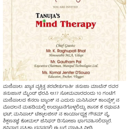
ಮಣಿಪಾಲ: ಖ್ಯಾತ ವ್ಯಕ್ತಿತ್ವ ತರಬೇತುಗಾರ್ತಿ ತನುಜಾ ಮಾಬೆನ್ ರವರ
ತನುಜಾಸ್ ಮೈಂಡ್ ಥೆರಪಿ ಅ.17 ಸೋಮವಾರದಂದು 10 ಗಂಟೆಗೆ
ಮಣಿಪಾಲದ ಕೆನರಾ ಬ್ಯಾಂಕ್ ನ ಎದುರು ಮನಿಸಿಪಲ್ ಕಾಂಪ್ಲೆಕ್ಸ್ ನ
ಮೊದಲನೆ ಮಹಡಿಯಲ್ಲಿ ಉದ್ಘಾಟನೆಗೊಳ್ಳಲಿದ್ದು, ಶಾಸಕ ಕೆ ರಘುಪತಿ
ಭಟ್, ಮನಿಪಾಲ್ ಟೆಕ್ನಾಲಜೀಸ್ ನ ಕಾರ್ಯಾಧ್ಯಕ್ಷ ಗೌತಮ್ ಪೈ,
ಶಿಕ್ಷಣತಜ್ಞೆ ಕೋಮಲ್ ಜೆನಿಫರ್ ಡಿ’ಸೋಜಾ ಭಾಗವಹಿಸಲಿದ್ದಾರೆ.
ಶನಿವಾರ ಪತ್ರಿಕಾ ಭವನದಲ್ಲಿ ಈ ಬಗ್ಗೆ ಮಾಹಿತಿ ನೀಡಿ