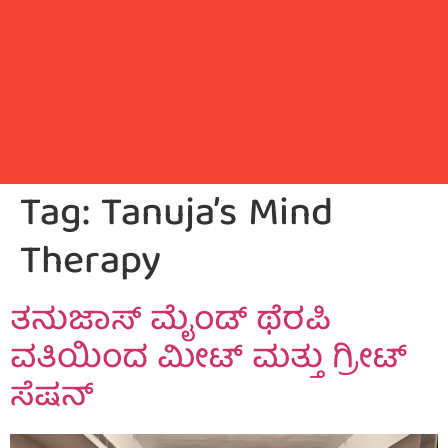
Tag:
Tanuja’s Mind
Therapy
ತನುಜಾಸ್ ಮೈಂಡ್ ಥೆರಪಿ
ವತಿಯಿಂದ ಮೀಟ್ ಮತ್ತು ಗ್ರೀಟ್
ಸೆಷನ್