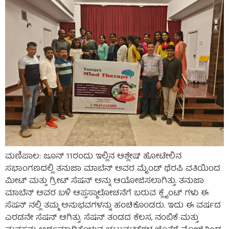
ಮಣಿಪಾಲ: ಜೂನ್ 11ರಂದು ಇಲ್ಲಿನ ಆಶ್ಲೇಷ್ ಹೋಟೇಲಿನ
ಸಭಾಂಗಣದಲ್ಲಿ ತನುಜಾ ಮಾಬೆನ್ ಅವರ ಮೈಂಡ್ ಥೆರಪಿ ವತಿಯಿಂದ
ಮೀಟ್ ಮತ್ತು ಗ್ರೀಟ್ ಸೆಷನ್ ಅನ್ನು ಆಯೋಜಿಸಲಾಗಿತ್ತು. ತನುಜಾ
ಮಾಬೆನ್ ಅವರ ಬಳಿ ಆಪ್ತಸ್ಮಾಲೋಚನೆಗೆ ಬರುವ ಕ್ಲೈಂಟ್ ಗಳು ಈ
ಸೆಷನ್ ನಲ್ಲಿ ತಮ್ಮ ಅನುಭವಗಳನ್ನು ಹಂಚಿಕೊಂಡರು. ಇದು ಈ ವರ್ಷದ
ಎರಡನೇ ಸೆಷನ್ ಆಗಿತ್ತು. ಸೆಷನ್ ತಂಡದ ಕೆಲಸ, ನಂಬಿಕೆ ಮತ್ತು