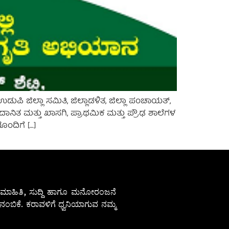
ಡುಪಿ ಜಿಲ್ಲಾ ಸಮಿತಿ, ಜಿಲ್ಲಾಡಳಿತ, ಜಿಲ್ಲಾ ಪಂಚಾಯತ್,
ನಿತ ಮತ್ತು ಖಾಸಗಿ, ಪ್ರಾಥಮಿಕ ಮತ್ತು ಪ್ರೌಢ ಶಾಲೆಗಳ
ೊಂದಿಗೆ […]
ೇಷ ಮಾಹಿತಿ, ಸುದ್ದಿ ಹಾಗೂ ಮನೋರಂಜನೆ
ಂಬಿಕೆ. ಕರಾವಳಿಗೆ ಧ್ವನಿಯಾಗುವ ನಮ್ಮ