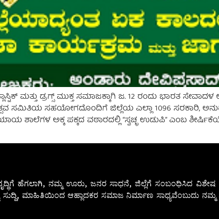
ಟಿಕ್ ಮತ್ತು ಡ್ರಗ್ಸ್ ಮುಕ್ತ ಸಮಾಜಕ್ಕಾಗಿ ಜ. 12 ರಂದು ಭಾರತ ಸೇವಾದಳ ಉ
್ಸವ ಸಮಿತಿಯ ಸಹಯೋಗದೊಂದಿಗೆ ಜಿಲ್ಲೆಯ ಎಲ್ಲಾ 1096 ಸರಕಾರಿ, ಅನುದಾ
ಯ ಶಾಲೆಗಳ ಅಕ್ಕ ಪಕ್ಕದ ವಠಾರದಲ್ಲಿ “ಸ್ವಚ್ಛ ಉಡುಪಿ” ಎಂಬ ಶೀರ್ಷಿಕೆಯ
ೃದ್ಧಿಗೆ ಹೆಗಲಾಗಿ, ನಮ್ಮ ಊರು, ಜನರ ಸಾಧನೆ, ಜಿಲ್ಲೆಗೆ ಸಂಬಂಧಿಸಿದ ವಿಶ
 ಸುದ್ದಿ, ಮಾಹಿತಿಯಿಂದ ಆಹ್ಲಾದಕರ ಸಮಾಜ ನಿರ್ಮಾಣ ಸಾಧ್ಯವೆಂಬುದು ನಮ್ಮ ನ