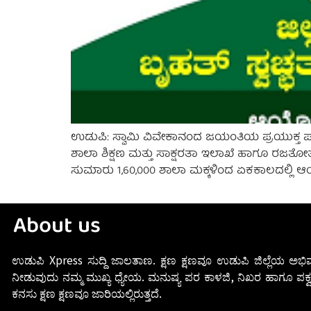
ಉಡುಪಿ: ಸ್ವಾಮಿ ವಿವೇಕಾನಂದ ಜಯಂತಿಯ ಪ್ರಯುಕ್ತ ಪ್ಲಾಸ್
ಶಾಲಾ ಶಿಕ್ಷಣ ಮತ್ತು ಸಾಕ್ಷರತಾ ಇಲಾಖೆ ಹಾಗೂ ರಜತೋತ
ಸುಮಾರು 1,60,000 ಶಾಲಾ ಮಕ್ಕಳಿಂದ ಏಕಕಾಲದಲ್ಲಿ ಆಯಾ
About us
ಉಡುಪಿ Xpress ಸುದ್ದಿ ಜಾಲತಾಣ. ಕ್ಷಣ ಕ್ಷಣವೂ ಉಡುಪಿ ಜಿಲ್ಲೆಯ ಅಭಿವ
ನೀಡುವುದು ನಮ್ಮ ಮುಖ್ಯ ಧ್ಯೇಯ. ಮನುಷ್ಯ ಪರ ಕಾಳಜಿ, ನಿಖರ ಹಾಗೂ ಪಕ್ವ
ಕನಸು ಕ್ಷಣ ಕ್ಷಣವೂ ಜಾರಿಯಲ್ಲಿರುತ್ತದೆ.