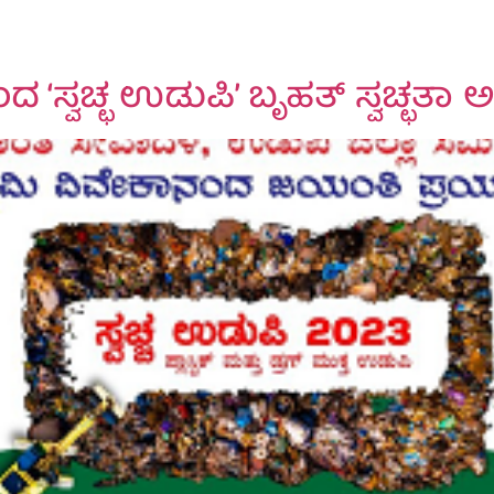
ಂದ ‘ಸ್ವಚ್ಛ ಉಡುಪಿ’ ಬೃಹತ್ ಸ್ವಚ್ಛ