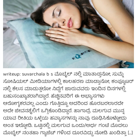
writeup: suvarchala b s ಮೊಬೈಲ್ ನಲ್ಲಿ ಮಾತಾಡ್ತನೋ, ಸುಮ್ನೆ
ಸೋಷಿಯಲ್ ಮೀಡಿಯಾಗಳಲ್ಲಿ ಕಾಲಹರಣ ಮಾಡ್ತಾನೋ, ಕಂಪ್ಯೂಟರ್
ನಲ್ಲಿ ಕೆಲಸ ಮಾಡುತ್ತಲೋ ನಿದ್ದೆಗೆ ಜಾರುವವರು ಇಂದಿನ ದಿನಗಳಲ್ಲಿ
ಬಹುಸಂಖ್ಯಾತರಾಗಿದ್ದಾರೆ. ಹೆಚ್ಚಿನವರಿಗೆ ಈ ಅಭ್ಯಾಸಗಳು
ಆರೋಗ್ಯಕರವಲ್ಲ ಎಂದು ಗೊತ್ತಿದ್ದೂ ಅದರಿಂದ ಹೊರಬರಲಾರದೇ
ಅದೇ ಜೀವನಶೈಲಿಗೆ ಒಗ್ಗಿಕೊಂಡಿದ್ದಾರೆ. ಹಾಗಾದ್ರೆ ಮಲಗುವ ಮುನ್ನ
ಯಾವ ರೀತಿಯ ಒಳ್ಳೆಯ ಹವ್ಯಾಸಗಳನ್ನು ನಾವು ರೂಢಿಸಿಕೊಳ್ಬೋದು
ಅಂತ ಇಲ್ನೋಡಿ. ಒಟ್ಟಿನಲ್ಲಿ ಮಲಗುವ ಒಂದು/ಅರ್ಧ ಗಂಟೆ ಮೊದಲು
ಮೊಬೈಲ್ ನಂತಹಾ ಗ್ಯಾಜೆಟ್ ಗಳಿಂದ ದೂರವಿದ್ದು ನೋಡಿ ಖಂಡಿತ್ತಾ […]