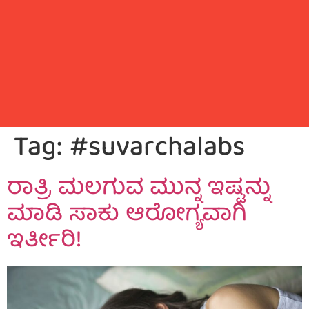
Tag:
#suvarchalabs
ರಾತ್ರಿ ಮಲಗುವ ಮುನ್ನ ಇಷ್ಟನ್ನು
ಮಾಡಿ ಸಾಕು ಆರೋಗ್ಯವಾಗಿ
ಇರ್ತೀರಿ!