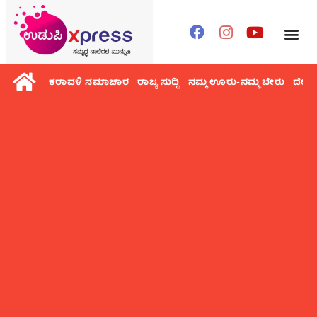
ಕರಾವಳಿ ಸಮಾಚಾರ
ರಾಜ್ಯ ಸುದ್ದಿ
ನಮ್ಮ ಊರು-ನಮ್ಮ ಬೇರು
ದೇಶ