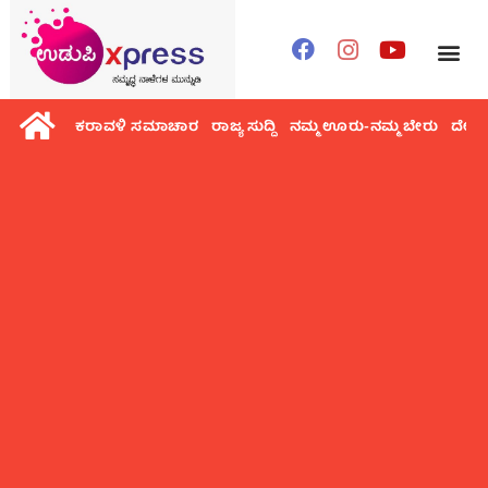
ಕರಾವಳಿ ಸಮಾಚಾರ
ರಾಜ್ಯ ಸುದ್ದಿ
ನಮ್ಮ ಊರು-ನಮ್ಮ ಬೇರು
ದೇಶ