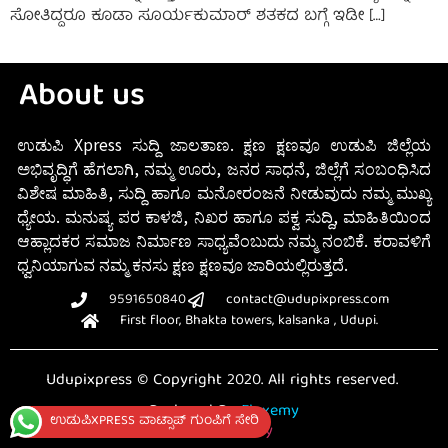
ಸೋತಿದ್ದರೂ ಕೂಡಾ ಸೂರ್ಯಕುಮಾರ್ ಶತಕದ ಬಗ್ಗೆ ಇಡೀ […]
About us
ಉಡುಪಿ Xpress ಸುದ್ದಿ ಜಾಲತಾಣ. ಕ್ಷಣ ಕ್ಷಣವೂ ಉಡುಪಿ ಜಿಲ್ಲೆಯ
ಅಭಿವೃದ್ಧಿಗೆ ಹೆಗಲಾಗಿ, ನಮ್ಮ ಊರು, ಜನರ ಸಾಧನೆ, ಜಿಲ್ಲೆಗೆ ಸಂಬಂಧಿಸಿದ
ವಿಶೇಷ ಮಾಹಿತಿ, ಸುದ್ದಿ ಹಾಗೂ ಮನೋರಂಜನೆ ನೀಡುವುದು ನಮ್ಮ ಮುಖ್ಯ
ಧ್ಯೇಯ. ಮನುಷ್ಯ ಪರ ಕಾಳಜಿ, ನಿಖರ ಹಾಗೂ ಪಕ್ವ ಸುದ್ದಿ, ಮಾಹಿತಿಯಿಂದ
ಆಹ್ಲಾದಕರ ಸಮಾಜ ನಿರ್ಮಾಣ ಸಾಧ್ಯವೆಂಬುದು ನಮ್ಮ ನಂಬಿಕೆ. ಕರಾವಳಿಗೆ
ಧ್ವನಿಯಾಗುವ ನಮ್ಮ ಕನಸು ಕ್ಷಣ ಕ್ಷಣವೂ ಜಾರಿಯಲ್ಲಿರುತ್ತದೆ.
9591650840
contact@udupixpress.com
First floor, Bhakta towers, kalsanka , Udupi.
Udupixpress © Copyright 2020. All rights reserved.
Designed By
Fluxemy
ಉಡುಪಿXPRESS ವಾಟ್ಸಾಪ್ ಗುಂಪಿಗೆ ಸೇರಿ
Privacy Policy