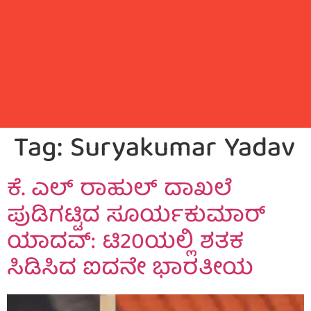
Tag:
Suryakumar Yadav
ಕೆ. ಎಲ್ ರಾಹುಲ್ ದಾಖಲೆ
ಪುಡಿಗಟ್ಟಿದ ಸೂರ್ಯಕುಮಾರ್
ಯಾದವ್: ಟಿ20ಯಲ್ಲಿ ಶತಕ
ಸಿಡಿಸಿದ ಐದನೇ ಭಾರತೀಯ