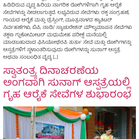
ಹಿಡಿದಿರುವ ವೃದ್ಧ ಹಿರಿಯ ನಾಗರಿಕ ರೋಗಿಗಳಿಗಾಗಿ ಗೃಹ ಆರೈಕೆ
ಸೇವೆಗಳನ್ನು ನೀಡಲಾಗುತ್ತದೆ. ಲಭ್ಯವಿರುವ ಸೇವೆಗಳು: ರಕ್ತ ಸಂಗ್ರಹಣೆ,
ಗಾಯದ ಆರೈಕೆ ಮತ್ತು ಡ್ರೆಸ್ಸಿಂಗ್, ಮೂತ್ರನಾಳದ ಕ್ಯಾತಿಟರ್
ನಿರ್ವಹಣೆಗಳು, ಬಿಪಿ, ನಾಡಿ/ ಸ್ಯಾಚುರೇಶನ್ ಮೌಲ್ಯಮಾಪನ ಸೇವೆಗಳು
ತಕ್ಷಣ ಗ್ಲುಕೋಮೀಟರ್ ಮಧುಮೇಹ ಪರೀಕ್ಷೆ ಮನೆಯಲ್ಲಿ
ಮಾಡಬಹುದಾದ ಫಿಸಿಯೋಥೆರಪಿ ತುರ್ತು ಸೇವೆ ಮತ್ತು ರೋಗಿಗಳನ್ನು
ಆಸ್ಪತ್ರೆಗಳಿಗೆ ಸ್ಥಳಾಂತರಿಸುವುದು ರೋಗಿಗಳನ್ನು ಸುನಾಗ್ ಆಸ್ಪತ್ರೆ
ಅಥವಾ ಸಂಬಂಧಿತ ವೈದ್ಯ […]
ಸ್ವಾತಂತ್ರ್ಯ ದಿನಾಚರಣೆಯ
ಅಂಗವಾಗಿ ಸುನಾಗ್ ಆಸ್ಪತ್ರೆಯಲ್ಲಿ
ಗೃಹ ಆರೈಕೆ ಸೇವೆಗಳ ಶುಭಾರಂಭ