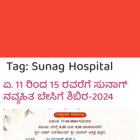
Tag:
Sunag Hospital
ಏ. 11 ರಿಂದ 15 ರವರೆಗೆ ಸುನಾಗ್
ನವ್ಯಹಿತ ಬೇಸಿಗೆ ಶಿಬಿರ-2024