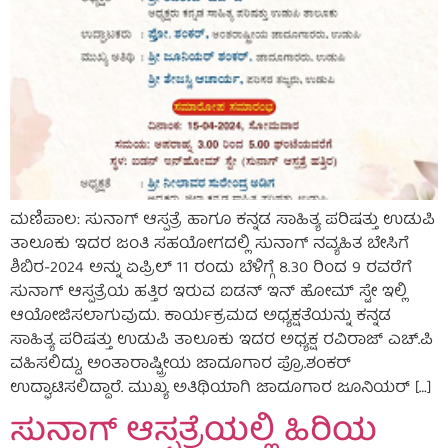
ಮಣಿಪಾಲ: ಸುನಾಗ್ ಆಸ್ಪತ್ರೆ ಹಾಗೂ ಕನ್ನಡ ಸಾಹಿತ್ಯ ಪರಿಷತ್ತು ಉಡುಪಿ
ತಾಲೂಕು ಇದರ ಜಂತಿ ಸಹಯೋಗದಲ್ಲಿ ಸುನಾಗ್ ನವ್ಯಹಿತ ಬೇಸಿಗೆ
ಶಿಬಿರ-2024 ಅನ್ನು ಏಪ್ರಿಲ್ 11 ರಂದು ಬೆಳಿಗ್ಗೆ 8.30 ರಿಂದ 9 ರವರೆಗೆ
ಸುನಾಗ್ ಆಸ್ಪತ್ರೆಯ ಹತ್ತಿರ ಇರುವ ಐಡನ್ ಇನ್ ಹೋಮ್ ಸ್ಟೇ ಇಲ್ಲಿ
ಆಯೋಜಿಸಲಾಗುವುದು. ಕಾರ್ಯಕ್ರಮದ ಅಧ್ಯಕ್ಷತೆಯನ್ನು ಕನ್ನಡ
ಸಾಹಿತ್ಯ ಪರಿಷತ್ತು ಉಡುಪಿ ತಾಲೂಕು ಇದರ ಅಧ್ಯಕ್ಷ ರವಿರಾಜ್ ಎಚ್.ಪಿ
ವಹಿಸಲಿದ್ದು, ಅಂತಾರಾಷ್ಟ್ರೀಯ ಜಾದೂಗಾರ ಪ್ರೊ.ಶಂಕರ್
ಉದ್ಘಾಟಿಸಲಿದ್ದಾರೆ. ಮುಖ್ಯ ಅತಿಥಿಯಾಗಿ ಜಾದೂಗಾರ ಜೂನಿಯರ್ […]
ಸುನಾಗ್ ಆಸ್ಪತ್ರೆಯಲ್ಲಿ ಹಿರಿಯ