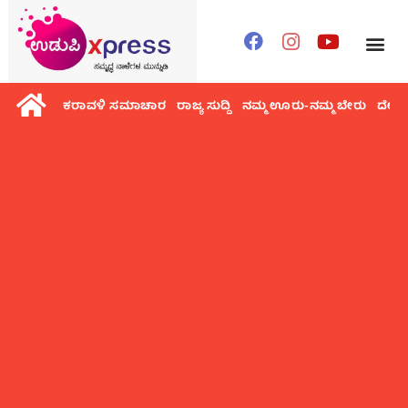
ಕರಾವಳಿ ಸಮಾಚಾರ
ರಾಜ್ಯ ಸುದ್ದಿ
ನಮ್ಮ ಊರು-ನಮ್ಮ ಬೇರು
ದೇಶ