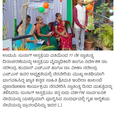
ಉಡುಪಿ: ಸುನಾಗ್ ಆಸ್ಪತ್ರೆಯ ವತಿಯಿಂದ 77 ನೇ ಸ್ವಾತಂತ್ರ್ಯ
ದಿನಾಚರಣೆಯನ್ನು ಆಸ್ಪತ್ರೆಯ ವೈದ್ಯಾಧಿಕಾರಿ ಹಾಗೂ ನಿರ್ದೇಶಕ ಡಾ.
ನರೇಂದ್ರ ಕುಮಾರ್ ಎಚ್.ಎಸ್ ಹಾಗೂ ಡಾ. ವೀಣಾ ನರೇಂದ್ರ
ಎಚ್.ಎಸ್ ಇವರ ಅಧ್ಯಕ್ಷತೆಯಲ್ಲಿ ನೆರವೇರಿತು. ಮುಖ್ಯ ಅತಿಥಿಯಾಗಿ
ಭಾಗವಹಿಸಿದ್ದ ಖ್ಯಾತ ಕನ್ನಡ ಸಾಹಿತಿ ಶ್ರೀಮತಿ ಇಂದಿರಾ ಹಾಲಂಬಿ
ಧ್ವಜಾರೋಹಣ ಕಾರ್ಯಕ್ರಮ ನೆರವೇರಿಸಿ ಸ್ವಾತಂತ್ರ್ಯ ದಿನದ ಮಹತ್ವವನ್ನು
ತಿಳಿಸಿದರು. ಸುನಾಗ್ ಆಸ್ಪತ್ರೆಯು ತನ್ನ ಐದು ವರ್ಶಗಳ ಸಾರ್ವಜನಿಕ
ಸೇವೆಯನ್ನು ಯಶಸ್ವಿಯಾಗಿ ಪೂರೈಸಿದ ಸಂದರ್ಭದಲ್ಲಿ ಗೃಹ ಆರೈಕೆಯ
ಸೇವೆಯನ್ನು ಪ್ರಾರಂಭಿಸಿದ್ದು, ಇದರ […]