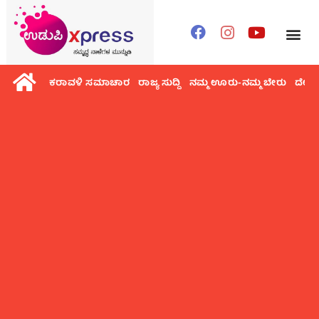
ಕರಾವಳಿ ಸಮಾಚಾರ
ರಾಜ್ಯ ಸುದ್ದಿ
ನಮ್ಮ ಊರು-ನಮ್ಮ ಬೇರು
ದೇಶ