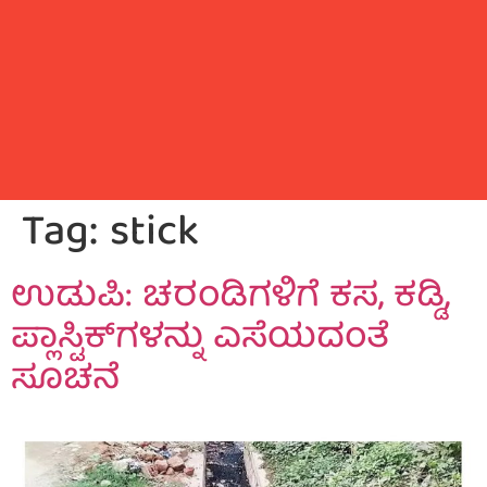
Tag:
stick
ಉಡುಪಿ: ಚರಂಡಿಗಳಿಗೆ ಕಸ, ಕಡ್ಡಿ,
ಪ್ಲಾಸ್ಟಿಕ್‌ಗಳನ್ನು ಎಸೆಯದಂತೆ
ಸೂಚನೆ