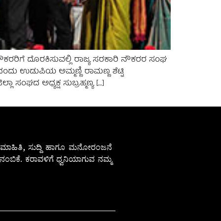
ೌಕರರಿಗೆ ದೊರಕಿಸುವಲ್ಲಿ ರಾಜ್ಯ ಸರಕಾರಿ ನೌಕರರ ಸಂಘ
ದು ಉಡುಪಿಯ ಅಮ್ಮಣ್ಣಿ ರಾಮಣ್ಣ ಶೆಟ್ಟಿ
 ಸಂಘದ ಅಧ್ಯಕ್ಷ ಸುಬ್ರಹ್ಮಣ್ಯ […]
ೇಷ ಮಾಹಿತಿ, ಸುದ್ದಿ ಹಾಗೂ ಮನೋರಂಜನೆ
ಂಬಿಕೆ. ಕರಾವಳಿಗೆ ಧ್ವನಿಯಾಗುವ ನಮ್ಮ