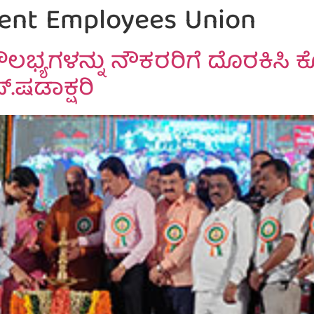
ent Employees Union
್ಯಗಳನ್ನು ನೌಕರರಿಗೆ ದೊರಕಿಸಿ ಕ
.ಷಡಾಕ್ಷರಿ