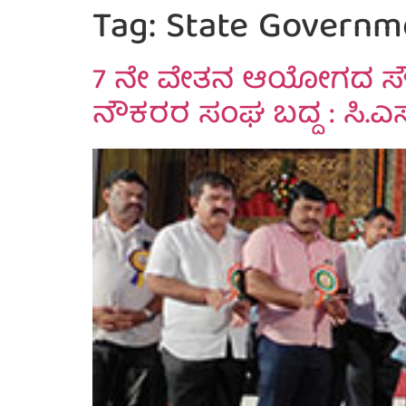
Tag:
State Governm
7 ನೇ ವೇತನ ಆಯೋಗದ ಸೌಲಭ
ನೌಕರರ ಸಂಘ ಬದ್ದ : ಸಿ.ಎಸ್