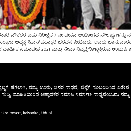
ಸರಕಾರಿ ನೌಕರರ ಬಹು ನಿರೀಕ್ಷಿತ 7 ನೇ ವೇತನ ಆಯೋಗದ ಸೌಲಭ್ಯಗಳನ್ನು ನ
ಂಘದ ಅಧ್ಯಕ್ಷ ಸಿ.ಎಸ್.ಷಡಾಕ್ಷರಿ ಭರವಸೆ ನೀಡಿದರು. ಅವರು ಭಾನುವಾರದಂ
ಷಿಕ ಸಮಾವೇಶ 2021 ಮತ್ತು ಸೇವಾ ನಿವೃತ್ತಿಗೊಳ್ಳುತ್ತಿರುವ ಉಡುಪಿ ಜಿಲ್ಲಾ
ೃದ್ಧಿಗೆ ಹೆಗಲಾಗಿ, ನಮ್ಮ ಊರು, ಜನರ ಸಾಧನೆ, ಜಿಲ್ಲೆಗೆ ಸಂಬಂಧಿಸಿದ ವಿಶ
 ಸುದ್ದಿ, ಮಾಹಿತಿಯಿಂದ ಆಹ್ಲಾದಕರ ಸಮಾಜ ನಿರ್ಮಾಣ ಸಾಧ್ಯವೆಂಬುದು ನಮ್ಮ ನ
Bhakta towers, kalsanka , Udupi.