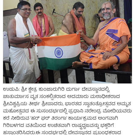
ಉಡುಪಿ: ಶ್ರೀ ಕ್ಷೇತ್ರ ಕುಂಜಾರುಗಿರಿ ದುರ್ಗಾ ದೇವಸ್ಥಾನದಲ್ಲಿ,
ಚಾತುರ್ಮಾಸ ವೃತ ಸಂಕಲ್ಪಿತರಾದ ಅದಮಾರು ಮಠಾಧೀಶರಾದ
ಶ್ರೀವಿಶ್ವಪ್ರಿಯ ತೀರ್ಥ ಶ್ರೀಪಾದರು, ಭಾರತದ ಸ್ವಾತಂತ್ರೋತ್ಸವದ ಅಮೃತ
ಮಹೋತ್ಸವದ ಈ ಸುಸಂದರ್ಭದಲ್ಲಿ ಪ್ರಧಾನಿ ನರೇಂದ್ರ ಮೋದಿಯವರು
ಕರೆ ನೀಡಿರುವ ‘ಹರ್ ಘರ್ ತಿರಂಗಾ’ ಕಾರ್ಯಕ್ರಮದ ಅಂಗವಾಗಿ
ಗಿರಿಬಳಗದ ವತಿಯಿಂದ ಉಚಿತವಾಗಿ ರಾಷ್ಟ್ರಧ್ವಜವನ್ನು ಭಕ್ತರಿಗೆ
ಹಸ್ತಾಂತರಿಸಿದರು.ಈ ಸಂದರ್ಭದಲ್ಲಿ ದೇವಸ್ಥಾನದ ಪ್ರಬಂಧಕರಾದ