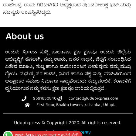
ರಾಜೇಂದ್ರ ರಾವ್, ಗಿರಿಬಳಗದ ಅಧ್ಯಕ್ಷರಾದ ಪುಂಡರೀಕಾಕ್ಷ ಭಟ್ ಮತ್ತು
ಸದಸ್ಯರು ಉಪಸ್ಥಿತರಿದ್ದರು.
About us
ಉಡುಪಿ Xpress ಸುದ್ದಿ ಜಾಲತಾಣ. ಕ್ಷಣ ಕ್ಷಣವೂ ಉಡುಪಿ ಜಿಲ್ಲೆಯ
ಅಭಿವೃದ್ಧಿಗೆ ಹೆಗಲಾಗಿ, ನಮ್ಮ ಊರು, ಜನರ ಸಾಧನೆ, ಜಿಲ್ಲೆಗೆ ಸಂಬಂಧಿಸಿದ
ವಿಶೇಷ ಮಾಹಿತಿ, ಸುದ್ದಿ ಹಾಗೂ ಮನೋರಂಜನೆ ನೀಡುವುದು ನಮ್ಮ ಮುಖ್ಯ
ಧ್ಯೇಯ. ಮನುಷ್ಯ ಪರ ಕಾಳಜಿ, ನಿಖರ ಹಾಗೂ ಪಕ್ವ ಸುದ್ದಿ, ಮಾಹಿತಿಯಿಂದ
ಆಹ್ಲಾದಕರ ಸಮಾಜ ನಿರ್ಮಾಣ ಸಾಧ್ಯವೆಂಬುದು ನಮ್ಮ ನಂಬಿಕೆ. ಕರಾವಳಿಗೆ
ಧ್ವನಿಯಾಗುವ ನಮ್ಮ ಕನಸು ಕ್ಷಣ ಕ್ಷಣವೂ ಜಾರಿಯಲ್ಲಿರುತ್ತದೆ.
9591650840
contact@udupixpress.com
First floor, Bhakta towers, kalsanka , Udupi.
Udupixpress © Copyright 2020. All rights reserved.
Designed By
Fluxemy
ಉಡುಪಿXPRESS ವಾಟ್ಸಾಪ್ ಗುಂಪಿಗೆ ಸೇರಿ