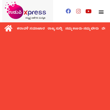
ಕರಾವಳಿ ಸಮಾಚಾರ
ರಾಜ್ಯ ಸುದ್ದಿ
ನಮ್ಮ ಊರು-ನಮ್ಮ ಬೇರು
ದೇಶ