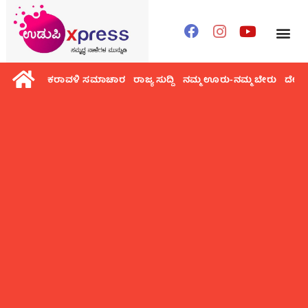
ಕರಾವಳಿ ಸಮಾಚಾರ
ರಾಜ್ಯ ಸುದ್ದಿ
ನಮ್ಮ ಊರು-ನಮ್ಮ ಬೇರು
ದೇಶ