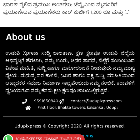
ಭಾರತ್ ರೈಲಿನ ಪ್ರಮುಖ ಅಂಶಗಳು: ಚೆನ್ನೈನಿಂದ ಮೈಸೂರಿಗೆ
ಪ್ರಯಾಣಿಸುವ ಪ್ರಯಾಣಿಕರು ಕಾರ್ ಕುರ್ಚಿಗೆ 1,200 ರೂ ಮತ್ತು […]
About us
ಉಡುಪಿ Xpress ಸುದ್ದಿ ಜಾಲತಾಣ. ಕ್ಷಣ ಕ್ಷಣವೂ ಉಡುಪಿ ಜಿಲ್ಲೆಯ
ಅಭಿವೃದ್ಧಿಗೆ ಹೆಗಲಾಗಿ, ನಮ್ಮ ಊರು, ಜನರ ಸಾಧನೆ, ಜಿಲ್ಲೆಗೆ ಸಂಬಂಧಿಸಿದ
ವಿಶೇಷ ಮಾಹಿತಿ, ಸುದ್ದಿ ಹಾಗೂ ಮನೋರಂಜನೆ ನೀಡುವುದು ನಮ್ಮ ಮುಖ್ಯ
ಧ್ಯೇಯ. ಮನುಷ್ಯ ಪರ ಕಾಳಜಿ, ನಿಖರ ಹಾಗೂ ಪಕ್ವ ಸುದ್ದಿ, ಮಾಹಿತಿಯಿಂದ
ಆಹ್ಲಾದಕರ ಸಮಾಜ ನಿರ್ಮಾಣ ಸಾಧ್ಯವೆಂಬುದು ನಮ್ಮ ನಂಬಿಕೆ. ಕರಾವಳಿಗೆ
ಧ್ವನಿಯಾಗುವ ನಮ್ಮ ಕನಸು ಕ್ಷಣ ಕ್ಷಣವೂ ಜಾರಿಯಲ್ಲಿರುತ್ತದೆ.
9591650840
contact@udupixpress.com
First floor, Bhakta towers, kalsanka , Udupi.
Udupixpress © Copyright 2020. All rights reserved.
Designed By
Fluxemy
ಉಡುಪಿXPRESS ವಾಟ್ಸಾಪ್ ಗುಂಪಿಗೆ ಸೇರಿ