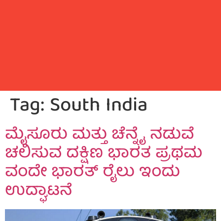
Tag:
South India
ಮೈಸೂರು ಮತ್ತು ಚೆನ್ನೈ ನಡುವೆ
ಚಲಿಸುವ ದಕ್ಷಿಣ ಭಾರತ ಪ್ರಥಮ
ವಂದೇ ಭಾರತ್ ರೈಲು ಇಂದು
ಉದ್ಘಾಟನೆ