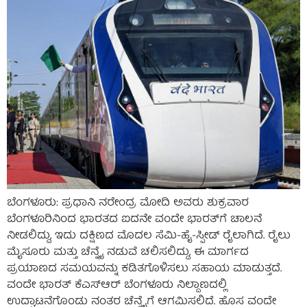
ಬೆಂಗಳೂರು: ಪ್ರಧಾನಿ ನರೇಂದ್ರ ಮೋದಿ ಅವರು ಶುಕ್ರವಾರ
ಬೆಂಗಳೂರಿನಿಂದ ಭಾರತದ ಐದನೇ ವಂದೇ ಭಾರತ್‌ಗೆ ಚಾಲನೆ
ನೀಡಲಿದ್ದು, ಇದು ದಕ್ಷಿಣದ ಮೊದಲ ಸೆಮಿ-ಹೈ-ಸ್ಪೀಡ್ ರೈಲಾಗಿದೆ. ರೈಲು
ಮೈಸೂರು ಮತ್ತು ಚೆನ್ನೈ ನಡುವೆ ಚಲಿಸಲಿದ್ದು, ಈ ಮಾರ್ಗದ
ಪ್ರಯಾಣದ ಸಮಯವನ್ನು ಕಡಿತಗೊಳಿಸಲು ಸಹಾಯ ಮಾಡುತ್ತದೆ.
ವಂದೇ ಭಾರತ್‌ ಕೆಎಸ್‌ಆರ್ ಬೆಂಗಳೂರು ನಿಲ್ದಾಣದಲ್ಲಿ
ಉದ್ಘಾಟನೆಗೊಂಡು ನಂತರ ಚೆನ್ನೈಗೆ ಆಗಮಿಸಲಿದೆ. ಹೊಸ ವಂದೇ