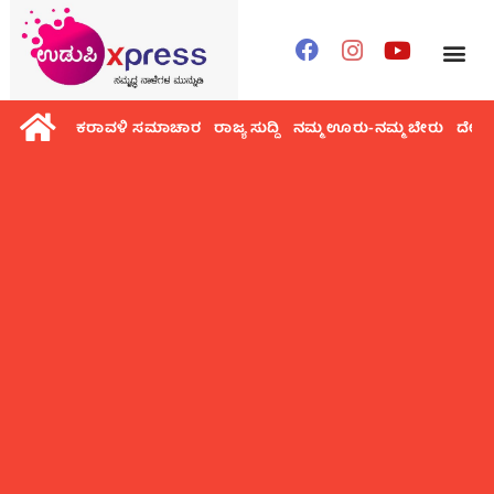
ಕರಾವಳಿ ಸಮಾಚಾರ
ರಾಜ್ಯ ಸುದ್ದಿ
ನಮ್ಮ ಊರು-ನಮ್ಮ ಬೇರು
ದೇಶ