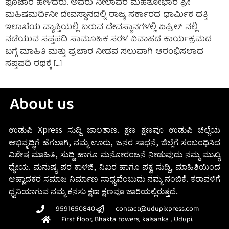
ಪೂಜಾರಿ ಹೇಳಿದರು. ಅವರು ನೀಲಾವರ ಮಹತೋಭಾರ ಶ್ರೀ
ಮಹಿಷಮರ್ದಿನೀ ದೇವಸ್ಥಾನದಲ್ಲಿ ರಾಜ್ಯ ಸರ್ಕಾರದ ಧಾರ್ಮಿಕ ದತ್ತಿ
ಇಲಾಖೆಯ ವ್ಯಾಪ್ತಿಯಲ್ಲಿ ಬರುವ ದೇವಸ್ಥಾನಗಳಲ್ಲಿ ಏಪ್ರಿಲ್ ನಲ್ಲಿ
ನಡೆಯುವ ಸಪ್ತಪದಿ ಸಾಮೂಹಿಕ ಸರಳ ವಿವಾಹದ ಕಾರ್ಯಕ್ರಮದ
ಬಗ್ಗೆ ಮಾಹಿತಿ ಮತ್ತು ಪ್ರಚಾರ ನೀಡವ ಸಲುವಾಗಿ ಆರಂಭಿಸಲಾದ
ಸಪ್ತಪದಿ ರಥಕ್ಕೆ […]
About us
ಉಡುಪಿ Xpress ಸುದ್ದಿ ಜಾಲತಾಣ. ಕ್ಷಣ ಕ್ಷಣವೂ ಉಡುಪಿ ಜಿಲ್ಲೆಯ
ಅಭಿವೃದ್ಧಿಗೆ ಹೆಗಲಾಗಿ, ನಮ್ಮ ಊರು, ಜನರ ಸಾಧನೆ, ಜಿಲ್ಲೆಗೆ ಸಂಬಂಧಿಸಿದ
ವಿಶೇಷ ಮಾಹಿತಿ, ಸುದ್ದಿ ಹಾಗೂ ಮನೋರಂಜನೆ ನೀಡುವುದು ನಮ್ಮ ಮುಖ್ಯ
ಧ್ಯೇಯ. ಮನುಷ್ಯ ಪರ ಕಾಳಜಿ, ನಿಖರ ಹಾಗೂ ಪಕ್ವ ಸುದ್ದಿ, ಮಾಹಿತಿಯಿಂದ
ಆಹ್ಲಾದಕರ ಸಮಾಜ ನಿರ್ಮಾಣ ಸಾಧ್ಯವೆಂಬುದು ನಮ್ಮ ನಂಬಿಕೆ. ಕರಾವಳಿಗೆ
ಧ್ವನಿಯಾಗುವ ನಮ್ಮ ಕನಸು ಕ್ಷಣ ಕ್ಷಣವೂ ಜಾರಿಯಲ್ಲಿರುತ್ತದೆ.
9591650840
contact@udupixpress.com
First floor, Bhakta towers, kalsanka , Udupi.