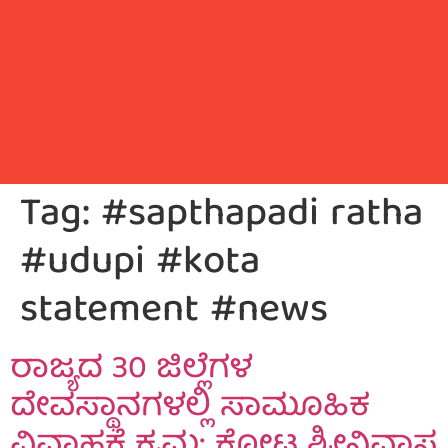
Tag:
#sapthapadi ratha
#udupi #kota
statement #news
ರಾಜ್ಯದ 30 ಜಿಲ್ಲೆಗಳ
ದೇವಸ್ಥಾನಗಳಲ್ಲಿ ಸಾಮೂಹಿಕ
ವಿವಾಹಕ್ಕೆ ಕ್ರಮ: ಕೋಟ ಶ್ರೀನಿವಾಸ