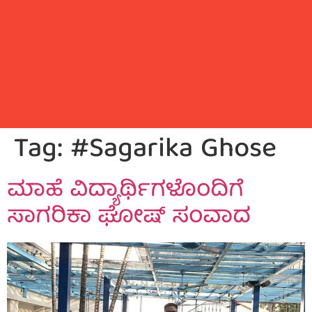
Tag:
#Sagarika Ghose
ಮಾಹೆ ವಿದ್ಯಾರ್ಥಿಗಳೊಂದಿಗೆ
ಸಾಗರಿಕಾ ಘೋಷ್ ಸಂವಾದ