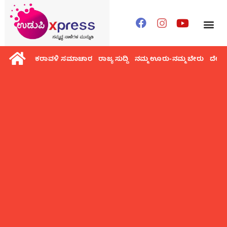
ಕರಾವಳಿ ಸಮಾಚಾರ
ರಾಜ್ಯ ಸುದ್ದಿ
ನಮ್ಮ ಊರು-ನಮ್ಮ ಬೇರು
ದೇಶ