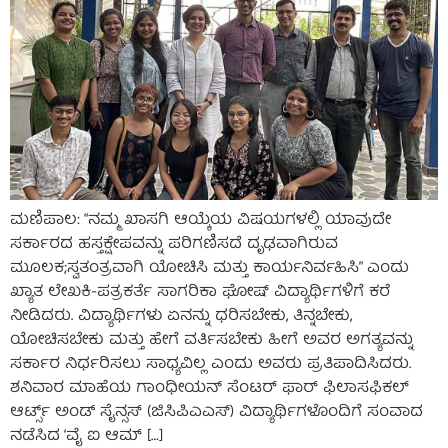
ಮಣಿಪಾಲ: “ನಮ್ಮ ಖಾಸಗಿ ಆಯ್ಕೆಯ ವಿಷಯಗಳಲ್ಲಿ ಯಾವುದೇ
ಸರ್ಕಾರದ ಹಸ್ತಕ್ಷೇಪವನ್ನು ಪರಿಗಣಿಸದೆ ದೃಢವಾಗಿರುವ
ಮೂಲಕ;ಸ್ವತಂತ್ರವಾಗಿ ಯೋಚಿಸಿ ಮತ್ತು ಕಾರ್ಯನಿರ್ವಹಿಸಿ” ಎಂದು
ಖ್ಯಾತ ಲೇಖಕಿ-ಪತ್ರಕರ್ತೆ ಸಾಗರಿಕಾ ಘೋಷ್ ವಿದ್ಯಾರ್ಥಿಗಳಿಗೆ ಕರೆ
ನೀಡಿದರು. ವಿದ್ಯಾರ್ಥಿಗಳು ಏನನ್ನು ಧರಿಸಬೇಕು, ತಿನ್ನಬೇಕು,
ಯೋಚಿಸಬೇಕು ಮತ್ತು ಹೇಗೆ ವರ್ತಿಸಬೇಕು ಹೀಗೆ ಅವರ ಅಗತ್ಯವನ್ನು
ಸರ್ಕಾರ ನಿರ್ಧರಿಸಲು ಸಾಧ್ಯವಿಲ್ಲ ಎಂದು ಅವರು ಪ್ರತಿಪಾದಿಸಿದರು.
ಶನಿವಾರ ಮಾಹೆಯ ಗಾಂಧೀಯನ್ ಸೆಂಟರ್ ಫಾರ್ ಫಿಲಾಸಫಿಕಲ್
ಆರ್ಟ್ಸ್ ಅಂಡ್ ಸೈನ್ಸಸ್ (ಜಿಸಿಪಿಎಎಸ್) ವಿದ್ಯಾರ್ಥಿಗಳೊಂದಿಗೆ ಸಂವಾದ
ನಡೆಸಿದ ‘ವೈ ಐ ಆಮ್ […]