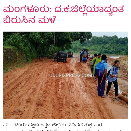
ಮಂಗಳೂರು: ದ.ಕ.ಜಿಲ್ಲೆಯಾದ್ಯಂತ
ಬಿರುಸಿನ ಮಳೆ
ಮಂಗಳೂರು: ದಕ್ಷಿಣ ಕನ್ನಡ ಜಿಲ್ಲೆಯ ವಿವಿಧೆಡೆ ಶುಕ್ರವಾರ