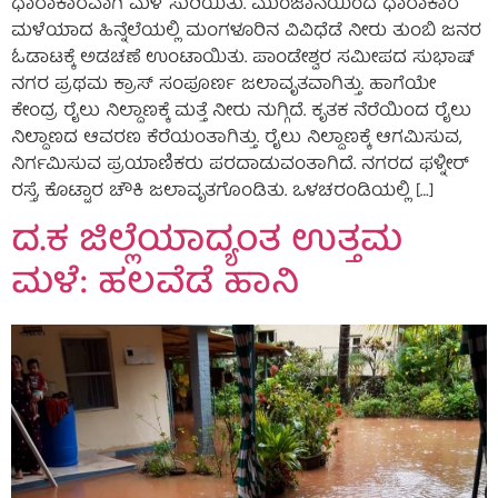
ಧಾರಾಕಾರವಾಗಿ ಮಳೆ ಸುರಿಯಿತು. ಮುಂಜಾನೆಯಿಂದ ಧಾರಾಕಾರ
ಮಳೆಯಾದ ಹಿನ್ನೆಲೆಯಲ್ಲಿ‌ ಮಂಗಳೂರಿನ ವಿವಿಧೆಡೆ ನೀರು ತುಂಬಿ ಜನರ
ಓಡಾಟಕ್ಕೆ ಅಡಚಣೆ ಉಂಟಾಯಿತು. ಪಾಂಡೇಶ್ವರ ಸಮೀಪದ ಸುಭಾಷ್
ನಗರ ಪ್ರಥಮ ಕ್ರಾಸ್ ಸಂಪೂರ್ಣ ಜಲಾವೃತವಾಗಿತ್ತು. ಹಾಗೆಯೇ
ಕೇಂದ್ರ ರೈಲು ನಿಲ್ದಾಣಕ್ಕೆ ಮತ್ತೆ ನೀರು ನುಗ್ಗಿದೆ. ಕೃತಕ ನೆರೆಯಿಂದ ರೈಲು
ನಿಲ್ದಾಣದ ಆವರಣ ಕೆರೆಯಂತಾಗಿತ್ತು. ರೈಲು ನಿಲ್ದಾಣಕ್ಕೆ ಆಗಮಿಸುವ,
ನಿರ್ಗಮಿಸುವ ಪ್ರಯಾಣಿಕರು ಪರದಾಡುವಂತಾಗಿದೆ. ನಗರದ ಫಳ್ನೀರ್
ರಸ್ತೆ, ಕೊಟ್ಟಾರ ಚೌಕಿ ಜಲಾವೃತಗೊಂಡಿತು. ಒಳಚರಂಡಿಯಲ್ಲಿ […]
ದ.ಕ ಜಿಲ್ಲೆಯಾದ್ಯಂತ ಉತ್ತಮ‌‌
ಮಳೆ: ಹಲವೆಡೆ ಹಾನಿ