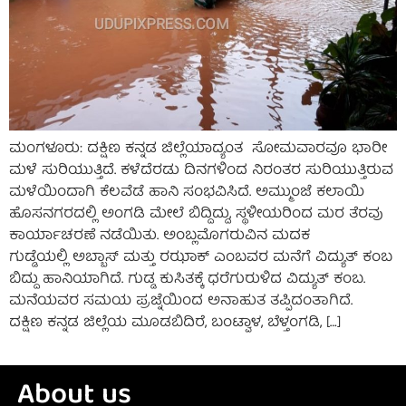
ಮಂಗಳೂರು: ದಕ್ಷಿಣ ಕನ್ನಡ ಜಿಲ್ಲೆಯಾದ್ಯಂತ ಸೋಮವಾರವೂ ಭಾರೀ
ಮಳೆ ಸುರಿಯುತ್ತಿದೆ. ಕಳೆದೆರಡು ದಿನಗಳಿಂದ ನಿರಂತರ ಸುರಿಯುತ್ತಿರುವ
ಮಳೆಯಿಂದಾಗಿ‌ ಕೆಲವೆಡೆ ಹಾನಿ ಸಂಭವಿಸಿದೆ. ಅಮ್ಮುಂಜೆ ಕಲಾಯಿ
ಹೊಸನಗರದಲ್ಲಿ ಅಂಗಡಿ ಮೇಲೆ ಬಿದ್ದಿದ್ದು, ಸ್ಥಳೀಯರಿಂದ ಮರ ತೆರವು
ಕಾರ್ಯಾಚರಣೆ ನಡೆಯಿತು. ಅಂಬ್ಲಮೊಗರುವಿನ ಮದಕ‌
ಗುಡ್ಡೆಯಲ್ಲಿ ಅಬ್ಬಾಸ್ ಮತ್ತು ರಝಾಕ್ ಎಂಬವರ ಮನೆಗೆ ವಿದ್ಯುತ್ ಕಂಬ
ಬಿದ್ದು ಹಾನಿಯಾಗಿದೆ. ಗುಡ್ಡ ಕುಸಿತಕ್ಕೆ ಧರೆಗುರುಳಿದ ವಿದ್ಯುತ್ ಕಂಬ.
ಮನೆಯವರ ಸಮಯ ಪ್ರಜ್ನೆಯಿಂದ ಅನಾಹುತ ತಪ್ಪಿದಂತಾಗಿದೆ.
ದಕ್ಷಿಣ ಕನ್ನಡ ಜಿಲ್ಲೆಯ ಮೂಡಬಿದಿರೆ, ಬಂಟ್ವಾಳ, ಬೆಳ್ತಂಗಡಿ, […]
About us