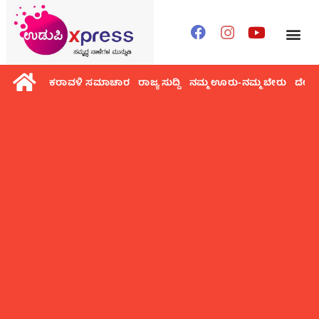
ಕರಾವಳಿ ಸಮಾಚಾರ
ರಾಜ್ಯ ಸುದ್ದಿ
ನಮ್ಮ ಊರು-ನಮ್ಮ ಬೇರು
ದೇಶ