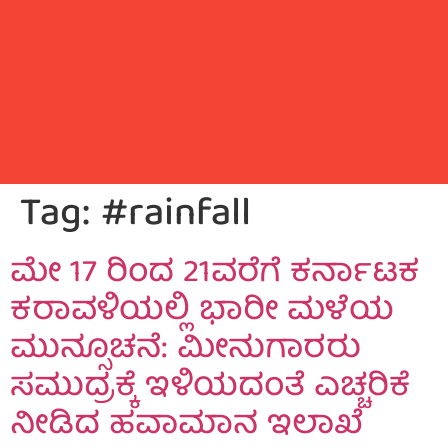
Tag:
#rainfall
ಮೇ 17 ರಿಂದ 21ವರೆಗೆ ಕರ್ನಾಟಕ
ಕರಾವಳಿಯಲ್ಲಿ ಭಾರೀ ಮಳೆಯ
ಮುನ್ಸೂಚನೆ: ಮೀನುಗಾರರು
ಸಮುದ್ರಕ್ಕೆ ಇಳಿಯದಂತೆ ಎಚ್ಚರಿಕೆ
ನೀಡಿದ ಹವಾಮಾನ ಇಲಾಖೆ