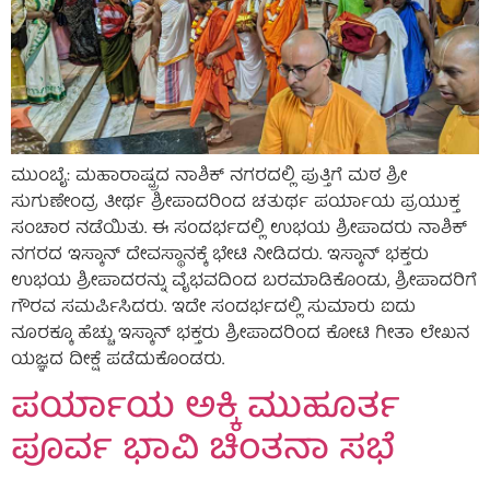
ಮುಂಬೈ: ಮಹಾರಾಷ್ಟ್ರದ ನಾಶಿಕ್ ನಗರದಲ್ಲಿ ಪುತ್ತಿಗೆ ಮಠ ಶ್ರೀ
ಸುಗುಣೇಂದ್ರ ತೀರ್ಥ ಶ್ರೀಪಾದರಿಂದ ಚತುರ್ಥ ಪರ್ಯಾಯ ಪ್ರಯುಕ್ತ
ಸಂಚಾರ ನಡೆಯಿತು. ಈ ಸಂದರ್ಭದಲ್ಲಿ ಉಭಯ ಶ್ರೀಪಾದರು ನಾಶಿಕ್
ನಗರದ ಇಸ್ಕಾನ್ ದೇವಸ್ಥಾನಕ್ಕೆ ಭೇಟಿ ನೀಡಿದರು. ಇಸ್ಕಾನ್ ಭಕ್ತರು
ಉಭಯ ಶ್ರೀಪಾದರನ್ನು ವೈಭವದಿಂದ ಬರಮಾಡಿಕೊಂಡು, ಶ್ರೀಪಾದರಿಗೆ
ಗೌರವ ಸಮರ್ಪಿಸಿದರು. ಇದೇ ಸಂದರ್ಭದಲ್ಲಿ ಸುಮಾರು ಐದು
ನೂರಕ್ಕೂ ಹೆಚ್ಚು ಇಸ್ಕಾನ್ ಭಕ್ತರು ಶ್ರೀಪಾದರಿಂದ ಕೋಟಿ ಗೀತಾ ಲೇಖನ
ಯಜ್ಞದ ದೀಕ್ಷೆ ಪಡೆದುಕೊಂಡರು.
ಪರ್ಯಾಯ ಅಕ್ಕಿ ಮುಹೂರ್ತ
ಪೂರ್ವ ಭಾವಿ ಚಿಂತನಾ ಸಭೆ