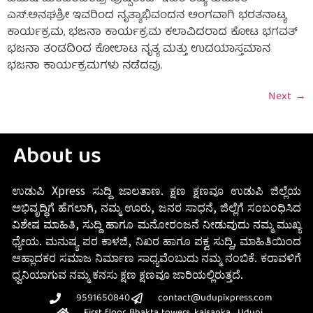
ಎಸ್.ಅನಘಶ್ರೀ ಇವರಿಂದ ನೃತ್ಯಾಭಿವಂದನ ಅಂಗವಾಗಿ ಭರತನಾಟ್ಯ
ಕಾರ್ಯಕ್ರಮ, ಭಜನಾ ಕಾರ್ಯಕ್ರಮ ಕಲಾವಿದರಾದ ಕೋಟ ಭಗವತ್
ಭಜನಾ ತಂಡದಿಂದ ಕೋಲಾಟ ನೃತ್ಯ ಮತ್ತು ಉದಯಾಸ್ತಮಾನ
ಭಜನಾ ಕಾರ್ಯಕ್ರಮಗಳು ನಡೆದವು.
Next
→
About us
ಉಡುಪಿ Xpress ಸುದ್ದಿ ಜಾಲತಾಣ. ಕ್ಷಣ ಕ್ಷಣವೂ ಉಡುಪಿ ಜಿಲ್ಲೆಯ
ಅಭಿವೃದ್ಧಿಗೆ ಹೆಗಲಾಗಿ, ನಮ್ಮ ಊರು, ಜನರ ಸಾಧನೆ, ಜಿಲ್ಲೆಗೆ ಸಂಬಂಧಿಸಿದ
ವಿಶೇಷ ಮಾಹಿತಿ, ಸುದ್ದಿ ಹಾಗೂ ಮನೋರಂಜನೆ ನೀಡುವುದು ನಮ್ಮ ಮುಖ್ಯ
ಧ್ಯೇಯ. ಮನುಷ್ಯ ಪರ ಕಾಳಜಿ, ನಿಖರ ಹಾಗೂ ಪಕ್ವ ಸುದ್ದಿ, ಮಾಹಿತಿಯಿಂದ
ಆಹ್ಲಾದಕರ ಸಮಾಜ ನಿರ್ಮಾಣ ಸಾಧ್ಯವೆಂಬುದು ನಮ್ಮ ನಂಬಿಕೆ. ಕರಾವಳಿಗೆ
ಧ್ವನಿಯಾಗುವ ನಮ್ಮ ಕನಸು ಕ್ಷಣ ಕ್ಷಣವೂ ಜಾರಿಯಲ್ಲಿರುತ್ತದೆ.
9591650840
contact@udupixpress.com
First floor, Bhakta towers, kalsanka , Udupi.