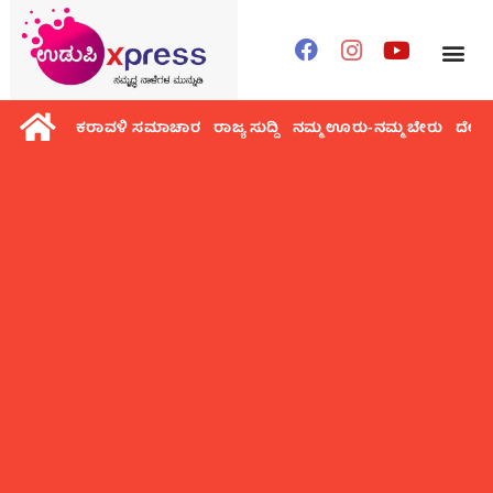
ಕರಾವಳಿ ಸಮಾಚಾರ
ರಾಜ್ಯ ಸುದ್ದಿ
ನಮ್ಮ ಊರು-ನಮ್ಮ ಬೇರು
ದೇಶ