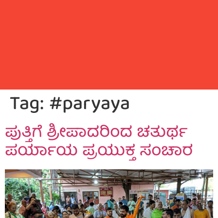
Tag:
#paryaya
ಪುತ್ತಿಗೆ ಶ್ರೀಪಾದರಿಂದ ಚತುರ್ಥ
ಪರ್ಯಾಯ ಪ್ರಯುಕ್ತ ಸಂಚಾರ