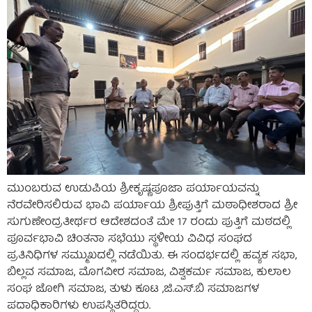
ಮುಂಬರುವ ಉಡುಪಿಯ ಶ್ರೀಕೃಷ್ಣಪೂಜಾ ಪರ್ಯಾಯವನ್ನು
ನೆರವೇರಿಸಲಿರುವ ಭಾವಿ ಪರ್ಯಾಯ ಶ್ರೀಪುತ್ತಿಗೆ ಮಠಾಧೀಶರಾದ ಶ್ರೀ
ಸುಗುಣೇಂದ್ರತೀರ್ಥರ ಆದೇಶದಂತೆ ಮೇ 17 ರಂದು ಪುತ್ತಿಗೆ ಮಠದಲ್ಲಿ
ಪೂರ್ವಭಾವಿ ಚಿಂತನಾ ಸಭೆಯು ಸ್ಥಳೀಯ ವಿವಿಧ ಸಂಘದ
ಪ್ರತಿನಿಧಿಗಳ ಸಮ್ಮುಖದಲ್ಲಿ ನಡೆಯಿತು. ಈ ಸಂದರ್ಭದಲ್ಲಿ ಹವ್ಯಕ ಸಭಾ,
ಬಿಲ್ಲವ ಸಮಾಜ, ಮೊಗವೀರ ಸಮಾಜ, ವಿಶ್ವಕರ್ಮ ಸಮಾಜ, ಕುಲಾಲ
ಸಂಘ ಜೋಗಿ ಸಮಾಜ, ತುಳು ಕೂಟ ,ಜಿ.ಎಸ್.ಬಿ ಸಮಾಜಗಳ
ಪದಾಧಿಕಾರಿಗಳು ಉಪಸ್ಥಿತರಿದ್ದರು.