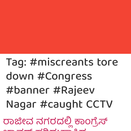
Tag:
#miscreants tore
down #Congress
#banner #Rajeev
Nagar #caught CCTV
ರಾಜೀವ ನಗರದಲ್ಲಿ ಕಾಂಗ್ರೆಸ್