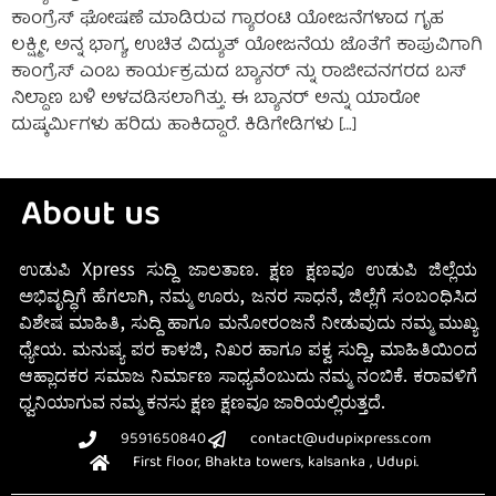
ಕಾಂಗ್ರೆಸ್ ಘೋಷಣೆ ಮಾಡಿರುವ ಗ್ಯಾರಂಟಿ ಯೋಜನೆಗಳಾದ ಗೃಹ
ಲಕ್ಷ್ಮೀ, ಅನ್ನ ಭಾಗ್ಯ, ಉಚಿತ ವಿದ್ಯುತ್ ಯೋಜನೆಯ ಜೊತೆಗೆ ಕಾಪುವಿಗಾಗಿ
ಕಾಂಗ್ರೆಸ್ ಎಂಬ ಕಾರ್ಯಕ್ರಮದ ಬ್ಯಾನರ್ ನ್ನು ರಾಜೀವನಗರದ ಬಸ್
ನಿಲ್ದಾಣ ಬಳಿ ಅಳವಡಿಸಲಾಗಿತ್ತು. ಈ ಬ್ಯಾನರ್ ಅನ್ನು ಯಾರೋ
ದುಷ್ಕರ್ಮಿಗಳು ಹರಿದು ಹಾಕಿದ್ದಾರೆ. ಕಿಡಿಗೇಡಿಗಳು […]
About us
ಉಡುಪಿ Xpress ಸುದ್ದಿ ಜಾಲತಾಣ. ಕ್ಷಣ ಕ್ಷಣವೂ ಉಡುಪಿ ಜಿಲ್ಲೆಯ
ಅಭಿವೃದ್ಧಿಗೆ ಹೆಗಲಾಗಿ, ನಮ್ಮ ಊರು, ಜನರ ಸಾಧನೆ, ಜಿಲ್ಲೆಗೆ ಸಂಬಂಧಿಸಿದ
ವಿಶೇಷ ಮಾಹಿತಿ, ಸುದ್ದಿ ಹಾಗೂ ಮನೋರಂಜನೆ ನೀಡುವುದು ನಮ್ಮ ಮುಖ್ಯ
ಧ್ಯೇಯ. ಮನುಷ್ಯ ಪರ ಕಾಳಜಿ, ನಿಖರ ಹಾಗೂ ಪಕ್ವ ಸುದ್ದಿ, ಮಾಹಿತಿಯಿಂದ
ಆಹ್ಲಾದಕರ ಸಮಾಜ ನಿರ್ಮಾಣ ಸಾಧ್ಯವೆಂಬುದು ನಮ್ಮ ನಂಬಿಕೆ. ಕರಾವಳಿಗೆ
ಧ್ವನಿಯಾಗುವ ನಮ್ಮ ಕನಸು ಕ್ಷಣ ಕ್ಷಣವೂ ಜಾರಿಯಲ್ಲಿರುತ್ತದೆ.
9591650840
contact@udupixpress.com
First floor, Bhakta towers, kalsanka , Udupi.