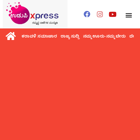
ಕರಾವಳಿ ಸಮಾಚಾರ
ರಾಜ್ಯ ಸುದ್ದಿ
ನಮ್ಮ ಊರು-ನಮ್ಮ ಬೇರು
ದೇಶ