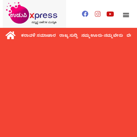
ಕರಾವಳಿ ಸಮಾಚಾರ
ರಾಜ್ಯ ಸುದ್ದಿ
ನಮ್ಮ ಊರು-ನಮ್ಮ ಬೇರು
ದೇಶ