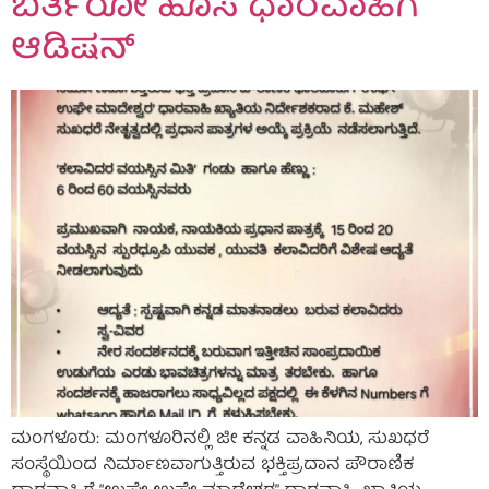
ಬರ್ತಿರೋ ಹೊಸ ಧಾರವಾಹಿಗೆ
ಆಡಿಷನ್
ಮಂಗಳೂರು: ಮಂಗಳೂರಿನಲ್ಲಿ ಜೀ ಕನ್ನಡ ವಾಹಿನಿಯ, ಸುಖಧರೆ
ಸಂಸ್ಥೆಯಿಂದ ನಿರ್ಮಾಣವಾಗುತ್ತಿರುವ ಭಕ್ತಿಪ್ರದಾನ ಪೌರಾಣಿಕ