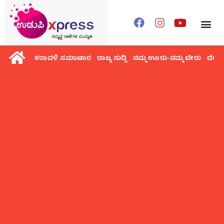
ಕರಾವಳಿ ಸಮಾಚಾರ
ರಾಜ್ಯ ಸುದ್ದಿ
ನಮ್ಮ ಊರು-ನಮ್ಮ ಬೇರು
ದೇಶ