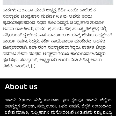
ಕಾರ್ಕಳ: ಪುರಸಭಾ ಮಾಜಿ ಅಧ್ಯಕ್ಷ, ಶಿರ್ಡಿ ಸಾಯಿ ಕಾಲೇಜಿನ
ಸಂಸ್ಥಾಪಕ ಚಂದ್ರಹಾಸ ಸುವರ್ಣ (68 ವ) ಅವರು ಇಂದು
ಹೃದಯಾಘಾತದಿಂದ ನಿಧನ ಹೊಂದಿದ್ದಾರೆ. ಚಂದ್ರಹಾಸ ಸುವರ್ಣ
ಅವರು ರಾಜಕೀಯ, ಧಾರ್ಮಿಕ, ಸಾಮಾಜಿಕ, ಸಾಂಸ್ಕೃತಿಕ ಕ್ಷೇತ್ರದಲ್ಲಿ
ಸಕ್ರಿಯರಾಗಿದ್ದ ಚಂದ್ರಹಾಸ ಸುವರ್ಣರು ಲಯನ್ಸ್‌, ಜೇಸಿಐ ಅಧ್ಯಕ್ಷರಾಗಿ
ಕಾರ್ಯ ನಿರ್ವಹಿಸಿದ್ದರು. ಶಿರ್ಡಿ ಸಾಯಿಬಾಬಾ ಮಂದಿರದ ಆಡಳಿತ
ಮೊಕ್ತೇಸರರಾಗಿ, ಕಲಾ ರಂಗ ಸಂಸ್ಥಾಪಕರಾಗಿದ್ದರು. ಕಾರ್ಕಳ ಬಿಲ್ಲವ
ಸಮಾಜ ಸೇವಾ ಸಂಘದ ಅಧ್ಯಕ್ಷರಾಗಿಯೂ ಕಾರ್ಯನಿರ್ವಹಿಸಿದ್ದರು.
ಪುರಸಭಾ ಸದಸ್ಯರಾಗಿ, ಅಧ್ಯಕ್ಷರಾಗಿ ಕಾರ್ಯನಿರ್ವಹಿಸಿದ್ದ ಅವರು
ಬಿಜೆಪಿ, ಕಾಂಗ್ರೆಸ್‌, […]
About us
ಉಡುಪಿ Xpress ಸುದ್ದಿ ಜಾಲತಾಣ. ಕ್ಷಣ ಕ್ಷಣವೂ ಉಡುಪಿ ಜಿಲ್ಲೆಯ
ಅಭಿವೃದ್ಧಿಗೆ ಹೆಗಲಾಗಿ, ನಮ್ಮ ಊರು, ಜನರ ಸಾಧನೆ, ಜಿಲ್ಲೆಗೆ ಸಂಬಂಧಿಸಿದ
ವಿಶೇಷ ಮಾಹಿತಿ, ಸುದ್ದಿ ಹಾಗೂ ಮನೋರಂಜನೆ ನೀಡುವುದು ನಮ್ಮ ಮುಖ್ಯ