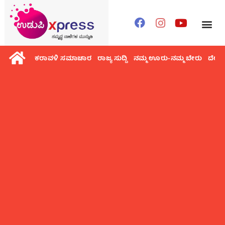
ಕರಾವಳಿ ಸಮಾಚಾರ
ರಾಜ್ಯ ಸುದ್ದಿ
ನಮ್ಮ ಊರು-ನಮ್ಮ ಬೇರು
ದೇಶ