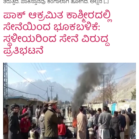
ತೆರುತ್ತಿದೆ. ಪಾಕಿಸ್ತಾನವು ಕಂಗಾಲಾಗಿ ಹೋಗಿದೆ. ಅಲ್ಲಿನ […]
ಪಾಕ್ ಆಕ್ರಮಿತ ಕಾಶ್ಮೀರದಲ್ಲಿ
ಸೇನೆಯಿಂದ ಭೂಕಬಳಿಕೆ:
ಸ್ಥಳೀಯರಿಂದ ಸೇನೆ ವಿರುದ್ದ
ಪ್ರತಿಭಟನೆ