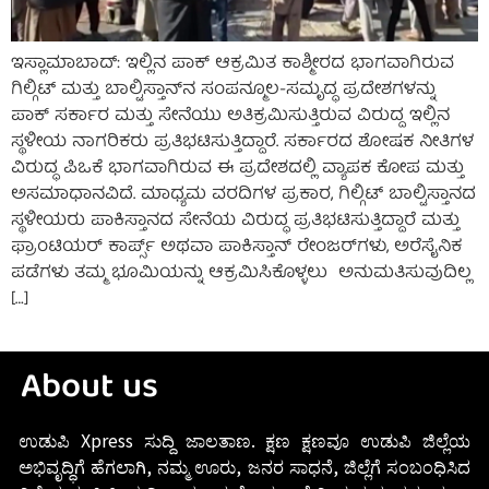
ಇಸ್ಲಾಮಾಬಾದ್: ಇಲ್ಲಿನ ಪಾಕ್ ಆಕ್ರಮಿತ ಕಾಶ್ಮೀರದ ಭಾಗವಾಗಿರುವ
ಗಿಲ್ಗಿಟ್ ಮತ್ತು ಬಾಲ್ಟಿಸ್ತಾನ್‌ನ ಸಂಪನ್ಮೂಲ-ಸಮೃದ್ಧ ಪ್ರದೇಶಗಳನ್ನು
ಪಾಕ್ ಸರ್ಕಾರ ಮತ್ತು ಸೇನೆಯು ಅತಿಕ್ರಮಿಸುತ್ತಿರುವ ವಿರುದ್ದ ಇಲ್ಲಿನ
ಸ್ಥಳೀಯ ನಾಗರಿಕರು ಪ್ರತಿಭಟಿಸುತ್ತಿದ್ದಾರೆ. ಸರ್ಕಾರದ ಶೋಷಕ ನೀತಿಗಳ
ವಿರುದ್ಧ ಪಿಒಕೆ ಭಾಗವಾಗಿರುವ ಈ ಪ್ರದೇಶದಲ್ಲಿ ವ್ಯಾಪಕ ಕೋಪ ಮತ್ತು
ಅಸಮಾಧಾನವಿದೆ. ಮಾಧ್ಯಮ ವರದಿಗಳ ಪ್ರಕಾರ, ಗಿಲ್ಗಿಟ್ ಬಾಲ್ಟಿಸ್ತಾನದ
ಸ್ಥಳೀಯರು ಪಾಕಿಸ್ತಾನದ ಸೇನೆಯ ವಿರುದ್ಧ ಪ್ರತಿಭಟಿಸುತ್ತಿದ್ದಾರೆ ಮತ್ತು
ಫ್ರಾಂಟಿಯರ್ ಕಾರ್ಪ್ಸ್ ಅಥವಾ ಪಾಕಿಸ್ತಾನ್ ರೇಂಜರ್‌ಗಳು, ಅರೆಸೈನಿಕ
ಪಡೆಗಳು ತಮ್ಮ ಭೂಮಿಯನ್ನು ಆಕ್ರಮಿಸಿಕೊಳ್ಳಲು ಅನುಮತಿಸುವುದಿಲ್ಲ
[…]
About us
ಉಡುಪಿ Xpress ಸುದ್ದಿ ಜಾಲತಾಣ. ಕ್ಷಣ ಕ್ಷಣವೂ ಉಡುಪಿ ಜಿಲ್ಲೆಯ
ಅಭಿವೃದ್ಧಿಗೆ ಹೆಗಲಾಗಿ, ನಮ್ಮ ಊರು, ಜನರ ಸಾಧನೆ, ಜಿಲ್ಲೆಗೆ ಸಂಬಂಧಿಸಿದ