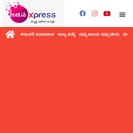
ಕರಾವಳಿ ಸಮಾಚಾರ
ರಾಜ್ಯ ಸುದ್ದಿ
ನಮ್ಮ ಊರು-ನಮ್ಮ ಬೇರು
ದೇಶ